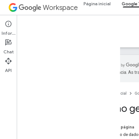
Página inicial
Google 
Workspace
Google Tasks
Informações
Visão geral
Guias
Referência
Suporte
Chat
API
preferência. As t
API Google Tasks
Visão geral
Página inicial
G
Começar
Tarefas do pedido
Visão ge
Usar parâmetros do Google Tarefas
Melhorar o desempenho
Usar a API Tasks no Android
Nesta página
Resolver problemas
Modelo de dados