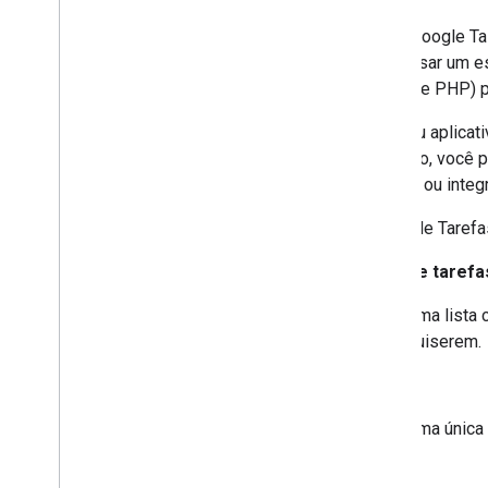
A API Google Ta
como usar um es
Python e PHP) p
Sites ou aplica
exemplo, você p
móveis ou integ
O Google Tarefa
Lista de tarefa
Uma lista 
quiserem.
Tarefa
Uma única 