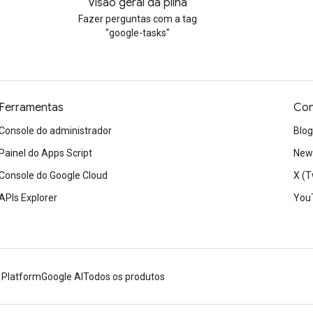
Visão geral da pilha
Fazer perguntas com a tag
"google-tasks"
Ferramentas
Con
Console do administrador
Blog
Painel do Apps Script
News
Console do Google Cloud
X (T
APIs Explorer
You
 Platform
Google AI
Todos os produtos