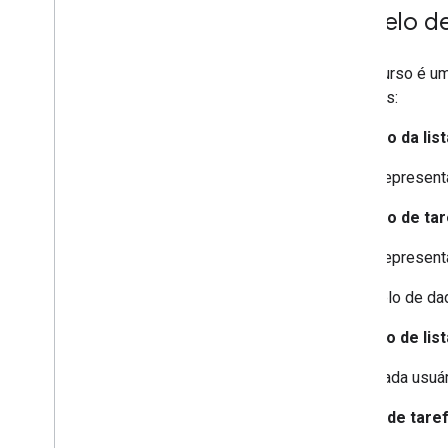
Modelo de
Um recurso é um
recursos:
Recurso da list
Representa
Recurso de tar
Representa
O modelo de da
Coleção de lis
Cada usuá
Coleta de tare