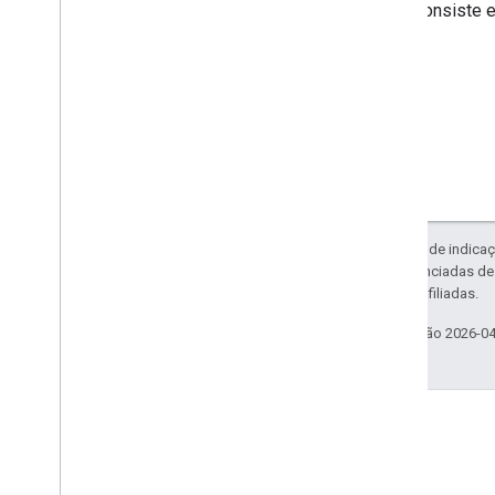
Consiste 
Exceto em caso de indicaç
código são licenciadas d
da Oracle e/ou afiliadas.
Última atualização 2026-0