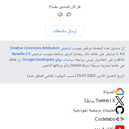
هل كان المحتوى مفيدًا؟
إرسال ملاحظات
إنّ محتوى هذه الصفحة مرخّص بموجب
ترخيص Creative Commons Attribution
4.0‏
ما لم يُنصّ على خلاف ذلك، ونماذج الرموز مرخّصة بموجب
ترخيص Apache 2.0‏
.
للاطّلاع على التفاصيل، يُرجى مراجعة
سياسات موقع Google Developers‏
. إنّ Java
هي علامة تجارية مسجَّلة لشركة Oracle و/أو شركائها التابعين.
تاريخ التعديل الأخير: 2025-07-25 (حسب التوقيت العالمي المتفَّق عليه)
المدونة
‫X ‏(Twitter سابقًا)
تعليمات برمجية نموذجية
Codelabs
ملفات فيديو