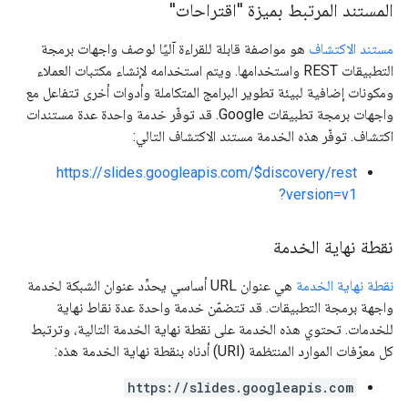
المستند المرتبط بميزة "اقتراحات"
مستند الاكتشاف
هو مواصفة قابلة للقراءة آليًا لوصف واجهات برمجة
التطبيقات REST واستخدامها. ويتم استخدامه لإنشاء مكتبات العملاء
ومكونات إضافية لبيئة تطوير البرامج المتكاملة وأدوات أخرى تتفاعل مع
واجهات برمجة تطبيقات Google. قد توفّر خدمة واحدة عدة مستندات
اكتشاف. توفّر هذه الخدمة مستند الاكتشاف التالي:
https://slides.googleapis.com/$discovery/rest
?version=v1
نقطة نهاية الخدمة
نقطة نهاية الخدمة
هي عنوان URL أساسي يحدِّد عنوان الشبكة لخدمة
واجهة برمجة التطبيقات. قد تتضمّن خدمة واحدة عدة نقاط نهاية
للخدمات. تحتوي هذه الخدمة على نقطة نهاية الخدمة التالية، وترتبط
كل معرّفات الموارد المنتظمة (URI) أدناه بنقطة نهاية الخدمة هذه:
https://slides.googleapis.com