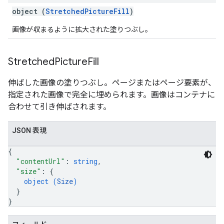
object (
StretchedPictureFill
)
画像が収まるように拡大された塗りつぶし。
Stretched
Picture
Fill
伸ばした画像の塗りつぶし。ページまたはページ要素が、
指定された画像で完全に埋められます。画像はコンテナに
合わせて引き伸ばされます。
JSON 表現
{
"contentUrl"
: 
string
,
"size"
: 
{
object (
Size
)
}
}