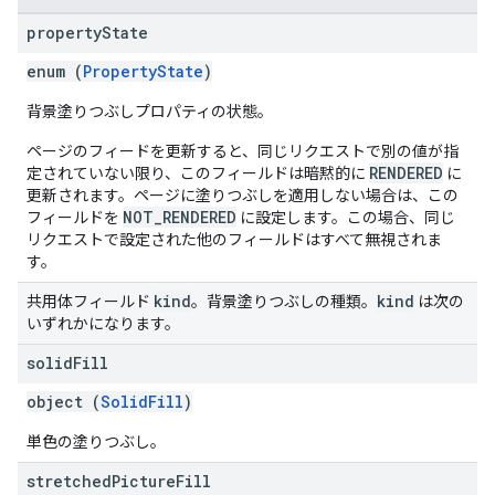
property
State
enum (
PropertyState
)
背景塗りつぶしプロパティの状態。
ページのフィードを更新すると、同じリクエストで別の値が指
RENDERED
定されていない限り、このフィールドは暗黙的に
に
更新されます。ページに塗りつぶしを適用しない場合は、この
NOT_RENDERED
フィールドを
に設定します。この場合、同じ
リクエストで設定された他のフィールドはすべて無視されま
す。
kind
kind
共用体フィールド
。背景塗りつぶしの種類。
は次の
いずれかになります。
solid
Fill
object (
SolidFill
)
単色の塗りつぶし。
stretched
Picture
Fill