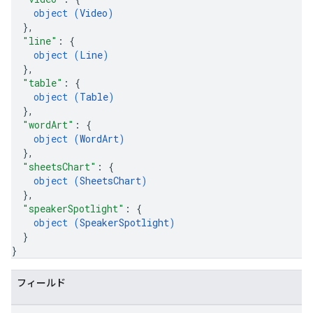
object (
Video
)
}
,
"line"
: 
{
object (
Line
)
}
,
"table"
: 
{
object (
Table
)
}
,
"wordArt"
: 
{
object (
WordArt
)
}
,
"sheetsChart"
: 
{
object (
SheetsChart
)
}
,
"speakerSpotlight"
: 
{
object (
SpeakerSpotlight
)
}
}
フィールド