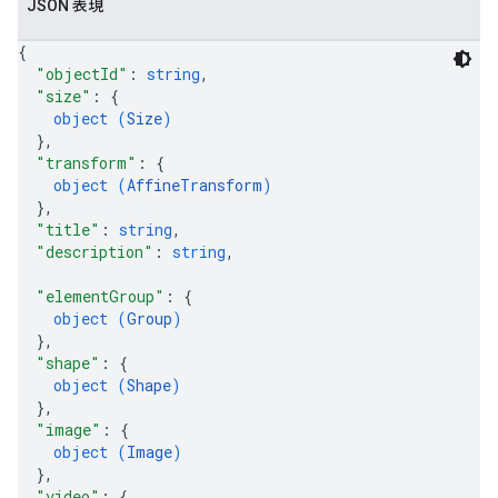
JSON 表現
{
"objectId"
: 
string
,
"size"
: 
{
object (
Size
)
}
,
"transform"
: 
{
object (
AffineTransform
)
}
,
"title"
: 
string
,
"description"
: 
string
,
"elementGroup"
: 
{
object (
Group
)
}
,
"shape"
: 
{
object (
Shape
)
}
,
"image"
: 
{
object (
Image
)
}
,
"video"
: 
{