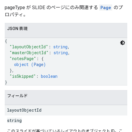
pageType が SLIDE のページにのみ関連する
Page
のプ
ロパティ。
JSON 表現
{
"layoutObjectId"
: 
string
,
"masterObjectId"
: 
string
,
"notesPage"
: 
{
object (
Page
)
}
,
"isSkipped"
: 
boolean
}
フィールド
layout
Object
Id
string
このスライドが基づいているレイアウトのオブジェクト ID。こ