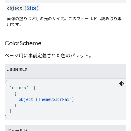
object (
Size
)
画像の塗りつぶしの元のサイズ。このフィールドは読み取り専
用です。
Color
Scheme
ページ用に事前定義された色のパレット。
JSON 表現
{
"colors"
: 
[
{
object (
ThemeColorPair
)
}
]
}
フィールド