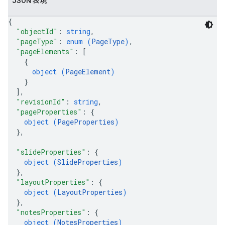
JSON 表現
{
"objectId"
: 
string
,
"pageType"
: 
enum (
PageType
)
,
"pageElements"
: 
[
{
object (
PageElement
)
}
]
,
"revisionId"
: 
string
,
"pageProperties"
: 
{
object (
PageProperties
)
}
,
"slideProperties"
: 
{
object (
SlideProperties
)
}
,
"layoutProperties"
: 
{
object (
LayoutProperties
)
}
,
"notesProperties"
: 
{
object (
NotesProperties
)