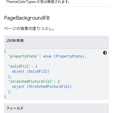
ThemeColorTypes の色は無視されます。
Page
Background
Fill
ページの背景の塗りつぶし。
JSON 表現
{
"propertyState"
: 
enum (
PropertyState
)
,
"solidFill"
: 
{
object (
SolidFill
)
}
,
"stretchedPictureFill"
: 
{
object (
StretchedPictureFill
)
}
}
フィールド