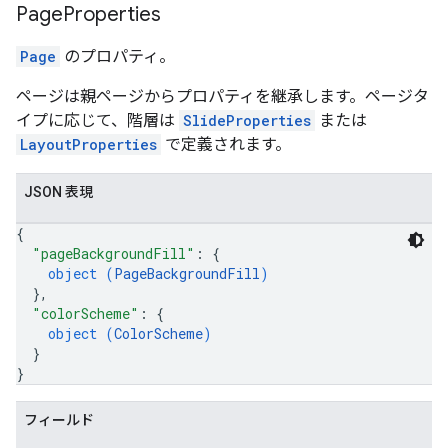
Page
Properties
Page
のプロパティ。
ページは親ページからプロパティを継承します。ページタ
イプに応じて、階層は
SlideProperties
または
LayoutProperties
で定義されます。
JSON 表現
{
"pageBackgroundFill"
: 
{
object (
PageBackgroundFill
)
}
,
"colorScheme"
: 
{
object (
ColorScheme
)
}
}
フィールド