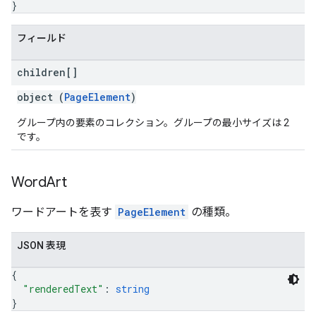
}
フィールド
children[]
object (
PageElement
)
グループ内の要素のコレクション。グループの最小サイズは 2
です。
Word
Art
ワードアートを表す
PageElement
の種類。
JSON 表現
{
"renderedText"
: 
string
}