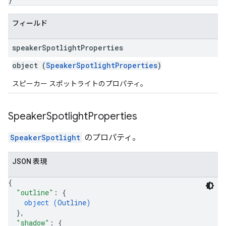
フィールド
speaker
Spotlight
Properties
object (
SpeakerSpotlightProperties
)
スピーカー スポットライトのプロパティ。
Speaker
Spotlight
Properties
SpeakerSpotlight
のプロパティ。
JSON 表現
{
"outline"
: 
{
object (
Outline
)
}
,
"shadow"
: 
{