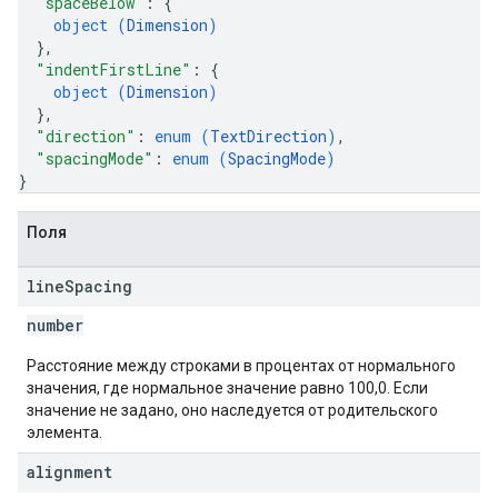
"spaceBelow"
: 
{
object (
Dimension
)
}
,
"indentFirstLine"
: 
{
object (
Dimension
)
}
,
"direction"
: 
enum (
TextDirection
)
,
"spacingMode"
: 
enum (
SpacingMode
)
}
Поля
line
Spacing
number
Расстояние между строками в процентах от нормального
значения, где нормальное значение равно 100,0. Если
значение не задано, оно наследуется от родительского
элемента.
alignment