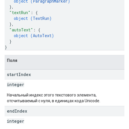
object (
ParagraphMarker
)
}
,
"textRun"
: 
{
object (
TextRun
)
}
,
"autoText"
: 
{
object (
AutoText
)
}
}
Поля
start
Index
integer
Начальный индекс этого текстового элемента,
отсчитываемый с нуля, в единицах кода Unicode.
end
Index
integer