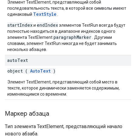
Элемент TextElement, представляющий собой
последовательность текста, в которой все символы имеют
TextStyle
одинаковый
.
startIndex
endIndex
и
элементов TextRun всегда будут
полностью находиться в диапазоне индексов одного
paragraphMarker
элемента TextElement
. Другими
словами, элемент TextRun никогда не будет занимать
несколько абзацев.
auto
Text
object (
AutoText
)
Элемент TextElement, представляющий собой место в
тексте, которое динамически заменяется содержимым,
изменяющимся со временем.
Маркер абзаца
Тип элемента TextElement, представляющий начало
нового абзаба.