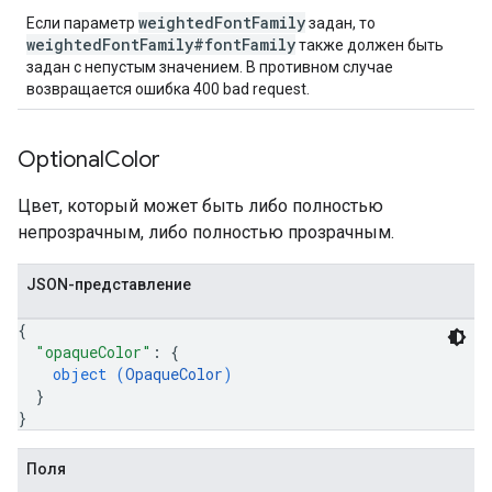
weightedFontFamily
Если параметр
задан, то
weightedFontFamily#fontFamily
также должен быть
задан с непустым значением. В противном случае
возвращается ошибка 400 bad request.
Optional
Color
Цвет, который может быть либо полностью
непрозрачным, либо полностью прозрачным.
JSON-представление
{
"opaqueColor"
: 
{
object (
OpaqueColor
)
}
}
Поля