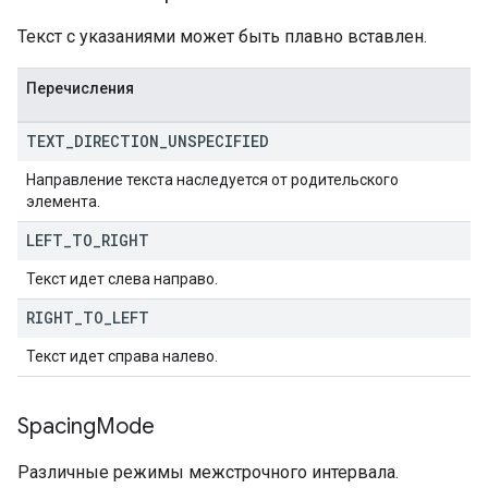
Текст с указаниями может быть плавно вставлен.
Перечисления
TEXT
_
DIRECTION
_
UNSPECIFIED
Направление текста наследуется от родительского
элемента.
LEFT
_
TO
_
RIGHT
Текст идет слева направо.
RIGHT
_
TO
_
LEFT
Текст идет справа налево.
Spacing
Mode
Различные режимы межстрочного интервала.