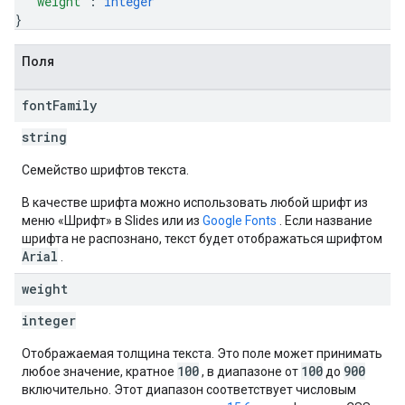
"weight"
: 
integer
}
Поля
font
Family
string
Семейство шрифтов текста.
В качестве шрифта можно использовать любой шрифт из
меню «Шрифт» в Slides или из
Google Fonts
. Если название
шрифта не распознано, текст будет отображаться шрифтом
Arial
.
weight
integer
Отображаемая толщина текста. Это поле может принимать
100
100
900
любое значение, кратное
, в диапазоне от
до
включительно. Этот диапазон соответствует числовым