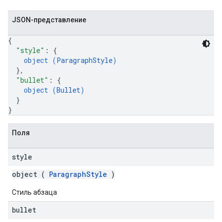
JSON-представление
{
"style"
: 
{
object (
ParagraphStyle
)
}
,
"bullet"
: 
{
object (
Bullet
)
}
}
Поля
style
object (
ParagraphStyle
)
Стиль абзаца
bullet