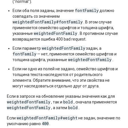
("normal").
fontFamily
Если оба поля заданы, значение
должно
совпадать со значением
weightedFontFamily#fontFamily
. В этом случае
применяется семейство шрифтов и толщина шрифта,
weightedFontFamily
указанные
. В противном случае
возвращается ошибка 400 bad request.
weightedFontFamily
Если параметр
задан, а
fontFamily
— нет, применяется семейство шрифтов и
weightedFontFamily
толщина шрифта, указанные
.
Если ни одно из полей не задано, семейство шрифтов и
толщина текста наследуются от родительского
элемента. Обратите внимание, что эти свойства не
могут наследоваться отдельно друг от друга.
Если в запросе на обновление указаны значения как для
weightedFontFamily
bold
, так и
, сначала применяется
weightedFontFamily
bold
, а затем
.
weightedFontFamily#weight
Если
не задан, значение по
400
умолчанию равно
.