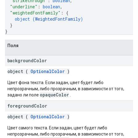
"strikethrough"
: 
boolean
,
"underline"
: 
boolean
,
"weightedFontFamily"
: 
{
object (
WeightedFontFamily
)
}
}
Поля
background
Color
object (
OptionalColor
)
Цвет фона текста. Если задан, цвет будет либо
непрозрачным, либо прозрачным, в зависимости от того,
opaqueColor
задано ли поле
.
foreground
Color
object (
OptionalColor
)
Цвет самого текста. Если задан, цвет будет либо
непрозрачным, либо прозрачным, в зависимости от того,