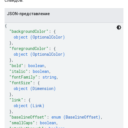
слайдов.
JSON-представление
{
"backgroundColor"
: 
{
object (
OptionalColor
)
}
,
"foregroundColor"
: 
{
object (
OptionalColor
)
}
,
"bold"
: 
boolean
,
"italic"
: 
boolean
,
"fontFamily"
: 
string
,
"fontSize"
: 
{
object (
Dimension
)
}
,
"link"
: 
{
object (
Link
)
}
,
"baselineOffset"
: 
enum (
BaselineOffset
)
,
"smallCaps"
: 
boolean
,