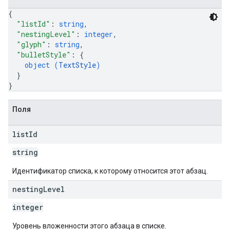
{
"listId"
: 
string
,
"nestingLevel"
: 
integer
,
"glyph"
: 
string
,
"bulletStyle"
: 
{
object (
TextStyle
)
}
}
Поля
list
Id
string
Идентификатор списка, к которому относится этот абзац.
nesting
Level
integer
Уровень вложенности этого абзаца в списке.