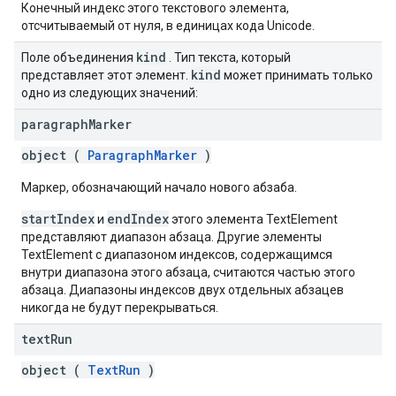
Конечный индекс этого текстового элемента,
отсчитываемый от нуля, в единицах кода Unicode.
kind
Поле объединения
. Тип текста, который
kind
представляет этот элемент.
может принимать только
одно из следующих значений:
paragraph
Marker
object (
ParagraphMarker
)
Маркер, обозначающий начало нового абзаба.
startIndex
endIndex
и
этого элемента TextElement
представляют диапазон абзаца. Другие элементы
TextElement с диапазоном индексов, содержащимся
внутри диапазона этого абзаца, считаются частью этого
абзаца. Диапазоны индексов двух отдельных абзацев
никогда не будут перекрываться.
text
Run
object (
TextRun
)