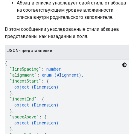
Абзац в списке унаследует свой стиль от абзаца
на соответствующем уровне вложенности
списка внутри родительского заполнителя.
В этом сообщении унаследованные стили абзацев
представлены как незаданные поля.
JSON-представление
{
"lineSpacing"
: 
number
,
"alignment"
: 
enum (
Alignment
)
,
"indentStart"
: 
{
object (
Dimension
)
}
,
"indentEnd"
: 
{
object (
Dimension
)
}
,
"spaceAbove"
: 
{
object (
Dimension
)
}
,