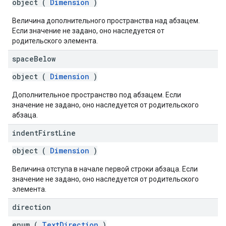
object (
Dimension
)
Величина дополнительного пространства над абзацем.
Если значение не задано, оно наследуется от
родительского элемента.
space
Below
object (
Dimension
)
Дополнительное пространство под абзацем. Если
значение не задано, оно наследуется от родительского
абзаца.
indent
First
Line
object (
Dimension
)
Величина отступа в начале первой строки абзаца. Если
значение не задано, оно наследуется от родительского
элемента.
direction
enum (
TextDirection
)