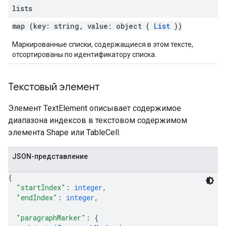
lists
map (key: string, value: object (
List
))
Маркированные списки, содержащиеся в этом тексте,
отсортированы по идентификатору списка.
Текстовый элемент
Элемент TextElement описывает содержимое
диапазона индексов в текстовом содержимом
элемента Shape или TableCell.
JSON-представление
{
"startIndex"
: 
integer
,
"endIndex"
: 
integer
,
"paragraphMarker"
: 
{