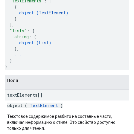
"textElements"
: 
[
{
object (
TextElement
)
}
]
,
"lists"
: 
{
string
: 
{
object (
List
)
}
,
...
}
}
Поля
text
Elements[]
object (
TextElement
)
Текстовое содержимое разбито на составные части,
включая информацию о стиле. Это свойство доступно
только для чтения.