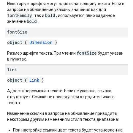
Некоторые шрифты могут влиять на толщину текста. Если в
запросе на обновление указаны значения как для
fontFamily
bold
, так и
, используется явно заданное
bold
значение
.
font
Size
object (
Dimension
)
fontSize
Размер шрифта текста. При чтении
будет указан
в пунктах.
link
object (
Link
)
Адрес гиперссылки в тексте. Если не указано, ссылка
отсутствует. Ссылки не наследуются от родительского
текста.
Изменение ссылки в запросе на обновление приводит к
некоторым другим изменениям стиля текста диапазона:
При настройке ссылки цвет текста будет установлен на