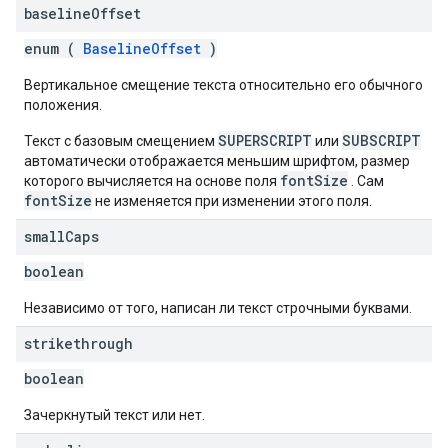
baseline
Offset
enum (
BaselineOffset
)
Вертикальное смещение текста относительно его обычного
положения.
SUPERSCRIPT
SUBSCRIPT
Текст с базовым смещением
или
автоматически отображается меньшим шрифтом, размер
fontSize
которого вычисляется на основе поля
. Сам
fontSize
не изменяется при изменении этого поля.
small
Caps
boolean
Независимо от того, написан ли текст строчными буквами.
strikethrough
boolean
Зачеркнутый текст или нет.