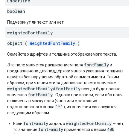
underline
boolean
Подчёркнут ли текст или нет.
weighted
Font
Family
object (
WeightedFontFamily
)
Семейство шрифтов и толщина отображаемого текста.
fontFamily
Это поле является расширением поля
и
предназначено для поддержки явного указания толщины
шрифта без нарушения обратной совместимости. Таким
образом, при чтении стиля диапазона текста значение
weightedFontFamily#fontFamily
всегда будет равно
fontFamily
значению
. Однако при записи, если оба поля
включены в маску поля (явно или с помощью
"*"
подстановочного знака
), их значения согласуются
следующим образом:
fontFamily
weightedFontFamily
Если
задан, а
— нет,
fontFamily
400
то значение
применяется с весом