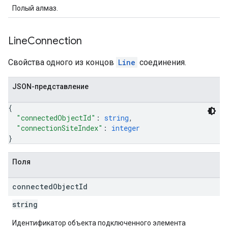
Полый алмаз.
Line
Connection
Свойства одного из концов
Line
соединения.
JSON-представление
{
"connectedObjectId"
: 
string
,
"connectionSiteIndex"
: 
integer
}
Поля
connected
Object
Id
string
Идентификатор объекта подключенного элемента