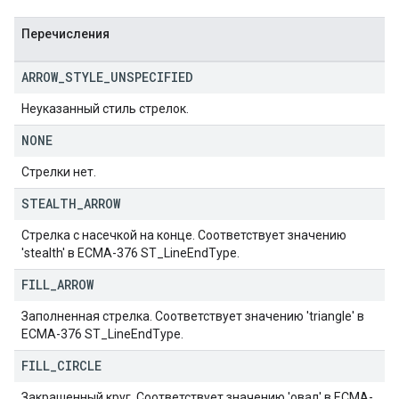
Перечисления
ARROW
_
STYLE
_
UNSPECIFIED
Неуказанный стиль стрелок.
NONE
Стрелки нет.
STEALTH
_
ARROW
Стрелка с насечкой на конце. Соответствует значению
'stealth' в ECMA-376 ST_LineEndType.
FILL
_
ARROW
Заполненная стрелка. Соответствует значению 'triangle' в
ECMA-376 ST_LineEndType.
FILL
_
CIRCLE
Закрашенный круг. Соответствует значению 'овал' в ECMA-