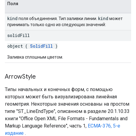
Поля
kind
kind
поля объединения. Тип заливки линии.
может
принимать только одно из следующих значений:
solid
Fill
object (
SolidFill
)
Заливка сплошным цветом.
Arrow
Style
Типы начальных и конечных форм, с помощью
которых может быть визуализирована линейная
геометрия. Некоторые значения основаны на простом
типе "ST_LineEndType", описанном в разделе 20.1.10.33
книги "Office Open XML File Formats - Fundamentals and
Markup Language Reference", часть 1,
ECMA-376, 5-е
издание
.