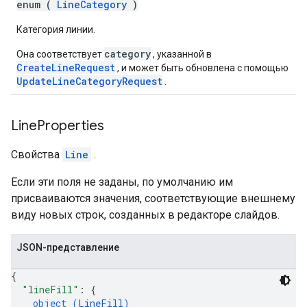
enum (
LineCategory
)
Категория линии.
category
Она соответствует
, указанной в
CreateLineRequest
, и может быть обновлена ​​с помощью
UpdateLineCategoryRequest
.
Line
Properties
Свойства
Line
.
Если эти поля не заданы, по умолчанию им
присваиваются значения, соответствующие внешнему
виду новых строк, созданных в редакторе слайдов.
JSON-представление
{
"lineFill"
: 
{
object (
LineFill
)