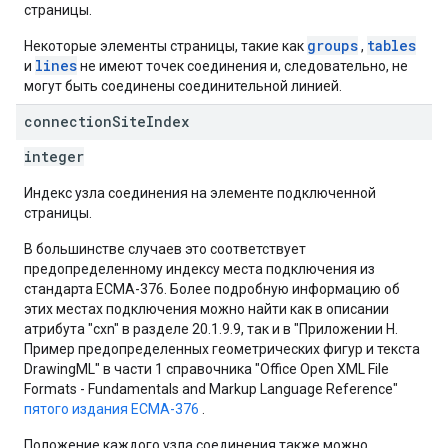
страницы.
groups
tables
Некоторые элементы страницы, такие как
,
lines
и
не имеют точек соединения и, следовательно, не
могут быть соединены соединительной линией.
connection
Site
Index
integer
Индекс узла соединения на элементе подключенной
страницы.
В большинстве случаев это соответствует
предопределенному индексу места подключения из
стандарта ECMA-376. Более подробную информацию об
этих местах подключения можно найти как в описании
атрибута "cxn" в разделе 20.1.9.9, так и в "Приложении H.
Пример предопределенных геометрических фигур и текста
DrawingML" в части 1 справочника "Office Open XML File
Formats - Fundamentals and Markup Language Reference"
пятого издания ECMA-376
.
Положение каждого узла соединения также можно