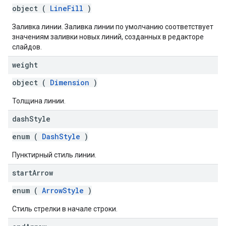
object (
LineFill
)
Заливка линии. Заливка линии по умолчанию соответствует
значениям заливки новых линий, созданных в редакторе
слайдов.
weight
object (
Dimension
)
Толщина линии.
dash
Style
enum (
DashStyle
)
Пунктирный стиль линии.
start
Arrow
enum (
ArrowStyle
)
Стиль стрелки в начале строки.