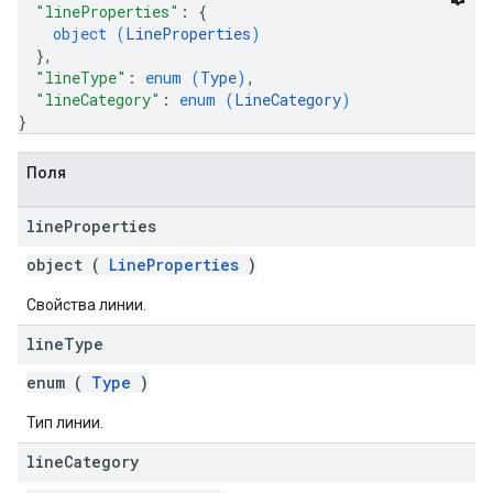
"lineProperties"
: 
{
object (
LineProperties
)
}
,
"lineType"
: 
enum (
Type
)
,
"lineCategory"
: 
enum (
LineCategory
)
}
Поля
line
Properties
object (
LineProperties
)
Свойства линии.
line
Type
enum (
Type
)
Тип линии.
line
Category