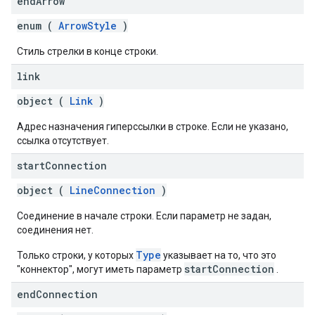
end
Arrow
enum (
ArrowStyle
)
Стиль стрелки в конце строки.
link
object (
Link
)
Адрес назначения гиперссылки в строке. Если не указано,
ссылка отсутствует.
start
Connection
object (
LineConnection
)
Соединение в начале строки. Если параметр не задан,
соединения нет.
Type
Только строки, у которых
указывает на то, что это
startConnection
"коннектор", могут иметь параметр
.
end
Connection