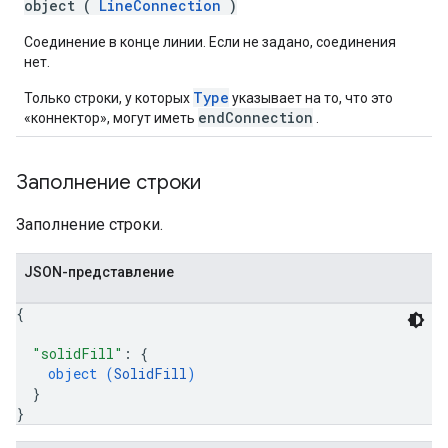
object (
LineConnection
)
Соединение в конце линии. Если не задано, соединения
нет.
Type
Только строки, у которых
указывает на то, что это
endConnection
«коннектор», могут иметь
.
Заполнение строки
Заполнение строки.
JSON-представление
{
"solidFill"
: 
{
object (
SolidFill
)
}
}