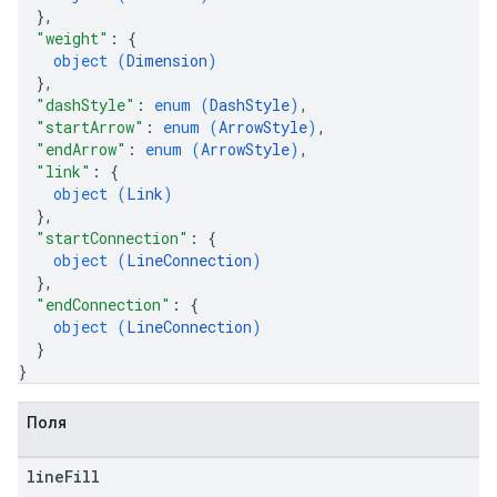
}
,
"weight"
: 
{
object (
Dimension
)
}
,
"dashStyle"
: 
enum (
DashStyle
)
,
"startArrow"
: 
enum (
ArrowStyle
)
,
"endArrow"
: 
enum (
ArrowStyle
)
,
"link"
: 
{
object (
Link
)
}
,
"startConnection"
: 
{
object (
LineConnection
)
}
,
"endConnection"
: 
{
object (
LineConnection
)
}
}
Поля
line
Fill