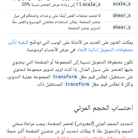
scale
_
y
scale
_
x
1.5 إلى زيادة عرض العنصر بنسبة %50.
shear
_
x
لا تعتمد مَعلمات القص أيضًا على وحدات وتتحكّم في ميل
عنصر الصفحة. يمكن استخدام مَعلمتَي التوسيع والقص معًا
shear
_
y
لتدوير عنصر الصفحة.
يمكنك العثور على العديد من الأمثلة على الويب التي توضّح
كيفية تأثير
مصفوفات التحويل ثنائية الأبعاد
في عرض الأجسام الرسومية.
تكون مصفوفة التحويل نسبية إلى المجموعة أو الصفحة التي يحتوي
عليها العنصر. على سبيل المثال، إذا كنت تريد تدوير مجموعة تحتوي
على مستطيل، تعكس قيم حقل
transform
المجموعة عملية التدوير،
ولكن لا تعكس قيم حقل
transform
المستطيل ذلك.
احتساب الحجم المرئي
لتحديد الحجم المرئي (
المعروض
) لعنصر الصفحة، يجب مراعاة سمتَي
الحجم والتحويل معًا. لا يمكنك تحديد أيّ من عنصرَي الصفحة أكبر حجمًا