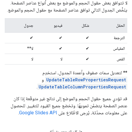
لا تتوافق بعض حقول الحجم والموضع مع بعض أنواع عناصر الصفحة.
يلخِّص الجدول التالي توافق عناصر الصفحة مع حقول الحجم والموضع.
الحقل
شكل
فيديو
جدول
الترجمة
✔
✔
✔
المقياس
✔
✔
لا**
القص
✔
لا
لا
** لتعديل سمات صفوف وأعمدة الجدول، استخدِم
UpdateTableRowPropertiesRequest
و
.
UpdateTableColumnPropertiesRequest
قد تؤدي جميع حقول الحجم والموضع إلى نتائج غير متوقّعة إذا كان
عنصر الصفحة يتضمّن تمويهًا. وتخضع جميع القيود للتغيير. للحصول
على معلومات محدّثة، يُرجى الاطّلاع على
Google Slides API
.
هل كان المحتوى مفيدًا؟