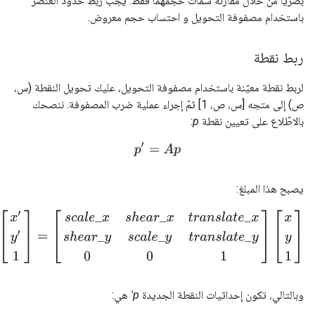
بصريًا من خلال مقارنة سمات حجمهما فقط: يجب ربط حدود العنصر
باستخدام مصفوفة التحويل و احتساب حجم معروض.
ربط نقطة
لربط نقطة معيّنة باستخدام مصفوفة التحويل، عليك تحويل النقطة (س،
ص) إلى متجه [س، ص، 1] ثمّ إجراء عملية ضرب المصفوفة. ننصحك
بالاطّلاع على تعيين نقطة
p
:
p
′
=
A
p
يصبح هذا المبلغ:
[
x
′
y
′
1
]
=
[
s
c
a
l
e
_
x
s
h
e
a
r
_
x
t
r
a
n
s
l
a
t
e
_
x
s
h
e
a
r
_
y
s
c
a
l
e
_
y
t
r
a
n
s
l
a
t
e
_
y
0
0
وبالتالي، تكون إحداثيات النقطة الجديدة
p'
هي: