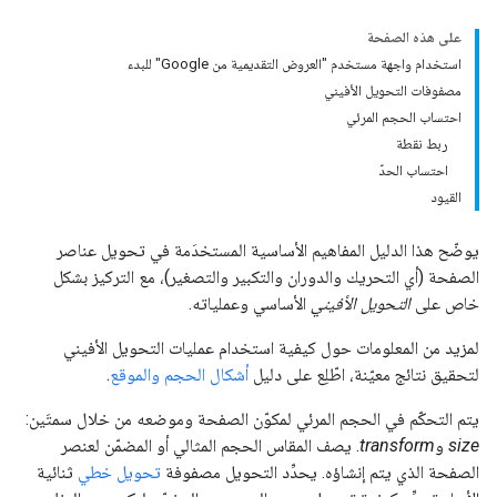
على هذه الصفحة
استخدام واجهة مستخدم "العروض التقديمية من Google" للبدء
مصفوفات التحويل الأفيني
احتساب الحجم المرئي
ربط نقطة
احتساب الحدّ
القيود
يوضّح هذا الدليل المفاهيم الأساسية المستخدَمة في تحويل عناصر
الصفحة (أي التحريك والدوران والتكبير والتصغير)، مع التركيز بشكل
خاص على
التحويل الأفيني
الأساسي وعملياته.
لمزيد من المعلومات حول كيفية استخدام عمليات التحويل الأفيني
لتحقيق نتائج معيّنة، اطّلِع على دليل
أشكال الحجم والموقع
.
يتم التحكّم في الحجم المرئي لمكوّن الصفحة وموضعه من خلال سمتَين:
size
و
transform
. يصف المقاس الحجم المثالي أو المضمّن لعنصر
الصفحة الذي يتم إنشاؤه. يحدِّد التحويل مصفوفة
تحويل خطي
ثنائية