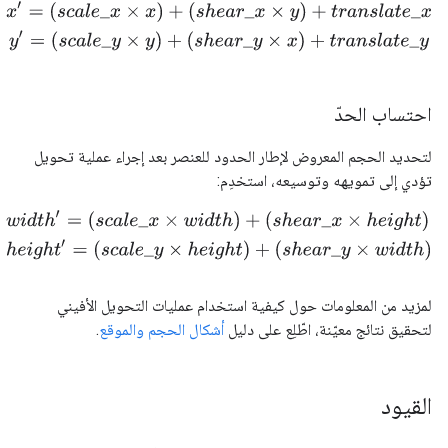
x
′
=
(
s
c
a
l
e
_
x
×
x
)
+
(
s
h
e
a
r
_
x
×
y
)
+
t
r
a
n
s
l
a
t
e
_
x
y
′
=
(
s
c
a
l
e
_
y
×
y
)
+
(
s
h
e
a
r
احتساب الحدّ
لتحديد الحجم المعروض لإطار الحدود للعنصر بعد إجراء عملية تحويل
تؤدي إلى تمويهه وتوسيعه، استخدِم:
w
i
d
t
h
′
=
(
s
c
a
l
e
_
x
×
w
i
d
t
h
)
+
(
s
h
e
a
r
_
x
×
h
e
i
g
h
t
)
h
e
i
g
h
t
′
=
(
s
c
a
l
e
_
y
×
h
e
i
لمزيد من المعلومات حول كيفية استخدام عمليات التحويل الأفيني
لتحقيق نتائج معيّنة، اطّلِع على دليل
أشكال الحجم والموقع
.
القيود