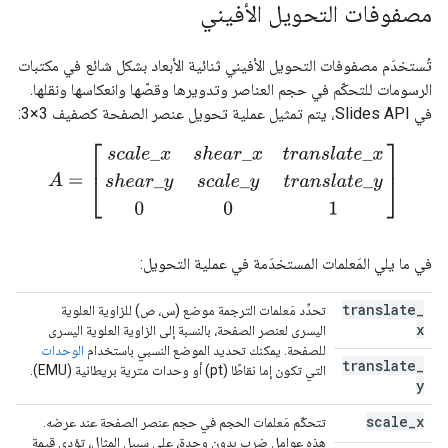
مصفوفات التحويل الأفيني
تُستخدَم مصفوفات التحويل الأفيني ثنائية الأبعاد بشكل شائع في مكتبات
الرسومات للتحكّم في حجم العناصر وتدويرها وقصّها وانعكاسها ونقلها.
في Slides API، يتم تمثيل عملية تحويل عنصر الصفحة كصفيف 3×3:
A
=
[
s
c
a
l
e
_
x
s
h
e
a
r
_
x
t
r
a
n
s
l
a
t
e
_
x
s
h
e
a
r
_
y
s
c
a
l
e
_
y
t
r
a
n
s
l
a
t
e
_
في ما يلي المَعلمات المستخدَمة في عملية التحويل:
translate
_
تحدِّد مَعلمات الترجمة موضع (س، ص) للزاوية العلوية
x
اليسرى لعنصر الصفحة، بالنسبة إلى الزاوية العلوية اليسرى
للصفحة. يمكنك تحديد الموضع النسبي باستخدام
الوحدات
translate
_
التي تكون إما نقاطًا (pt) أو وحدات مترية بريطانية (EMU).
y
scale
_
x
تتحكّم مَعلمات الحجم في حجم عنصر الصفحة عند عرضه.
هذه عوامل ضرب بدون وحدة، على سبيل المثال، تؤدي قيمة