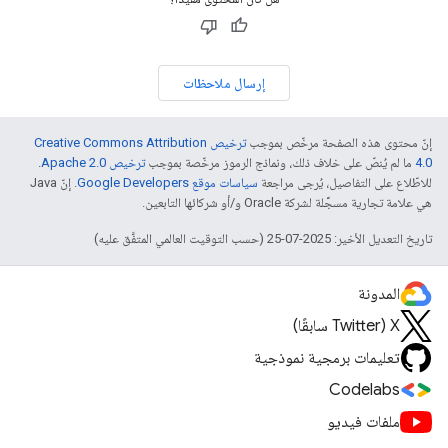
إرسال ملاحظات
إنّ محتوى هذه الصفحة مرخّص بموجب
ترخيص Creative Commons Attribution
4.0‏
ما لم يُنصّ على خلاف ذلك، ونماذج الرموز مرخّصة بموجب
ترخيص Apache 2.0‏
.
للاطّلاع على التفاصيل، يُرجى مراجعة
سياسات موقع Google Developers‏
. إنّ Java
هي علامة تجارية مسجَّلة لشركة Oracle و/أو شركائها التابعين.
تاريخ التعديل الأخير: 2025-07-25 (حسب التوقيت العالمي المتفَّق عليه)
المدونة
‫X ‏(Twitter سابقًا)
تعليمات برمجية نموذجية
Codelabs
ملفات فيديو