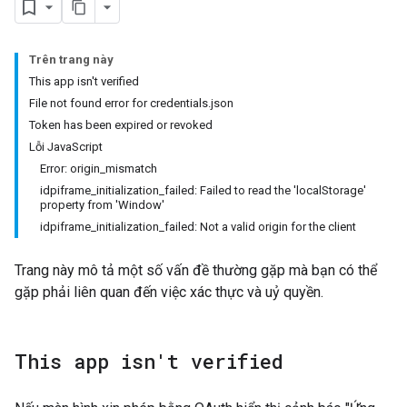
Trên trang này
This app isn't verified
File not found error for credentials.json
Token has been expired or revoked
Lỗi JavaScript
Error: origin_mismatch
idpiframe_initialization_failed: Failed to read the 'localStorage'
property from 'Window'
idpiframe_initialization_failed: Not a valid origin for the client
Trang này mô tả một số vấn đề thường gặp mà bạn có thể
gặp phải liên quan đến việc xác thực và uỷ quyền.
This app isn't verified