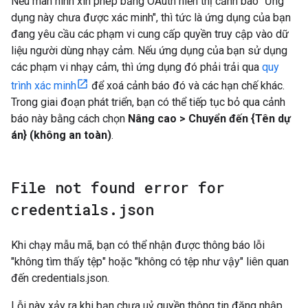
Nếu màn hình xin phép bằng OAuth hiển thị cảnh báo "Ứng
dụng này chưa được xác minh", thì tức là ứng dụng của bạn
đang yêu cầu các phạm vi cung cấp quyền truy cập vào dữ
liệu người dùng nhạy cảm. Nếu ứng dụng của bạn sử dụng
các phạm vi nhạy cảm, thì ứng dụng đó phải trải qua
quy
trình xác minh
để xoá cảnh báo đó và các hạn chế khác.
Trong giai đoạn phát triển, bạn có thể tiếp tục bỏ qua cảnh
báo này bằng cách chọn
Nâng cao > Chuyển đến {Tên dự
án} (không an toàn)
.
File not found error for
credentials
.
json
Khi chạy mẫu mã, bạn có thể nhận được thông báo lỗi
"không tìm thấy tệp" hoặc "không có tệp như vậy" liên quan
đến credentials.json.
Lỗi này xảy ra khi bạn chưa uỷ quyền thông tin đăng nhập