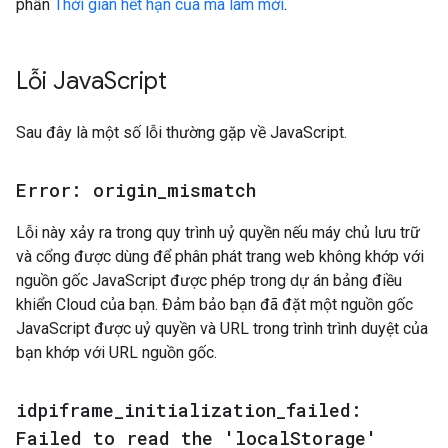
phần
Thời gian hết hạn của mã làm mới
.
Lỗi Java
Script
Sau đây là một số lỗi thường gặp về JavaScript.
Error: origin
_
mismatch
Lỗi này xảy ra trong quy trình uỷ quyền nếu máy chủ lưu trữ
và cổng được dùng để phân phát trang web không khớp với
nguồn gốc JavaScript được phép trong dự án bảng điều
khiển Cloud của bạn. Đảm bảo bạn đã đặt một nguồn gốc
JavaScript được uỷ quyền và URL trong trình trình duyệt của
bạn khớp với URL nguồn gốc.
idpiframe
_
initialization
_
failed:
Failed to read the 'local
Storage'