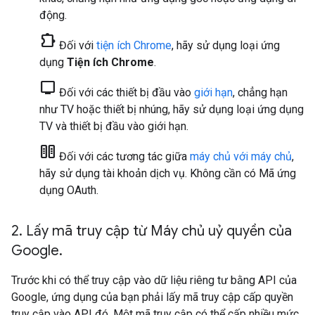
động.
chrome_extension
Đối với
tiện ích Chrome
, hãy sử dụng loại ứng
dụng
Tiện ích Chrome
.
tv
Đối với các thiết bị đầu vào
giới hạn
, chẳng hạn
như TV hoặc thiết bị nhúng, hãy sử dụng loại ứng dụng
TV và thiết bị đầu vào giới hạn
.
host
Đối với các tương tác giữa
máy chủ với máy chủ
,
hãy sử dụng tài khoản dịch vụ. Không cần có Mã ứng
dụng OAuth.
2
.
Lấy mã truy cập từ Máy chủ uỷ quyền của
Google
.
Trước khi có thể truy cập vào dữ liệu riêng tư bằng API của
Google, ứng dụng của bạn phải lấy mã truy cập cấp quyền
truy cập vào API đó. Một mã truy cập có thể cấp nhiều mức