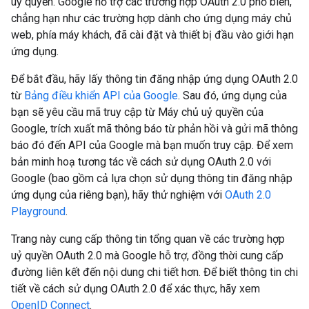
uỷ quyền. Google hỗ trợ các trường hợp OAuth 2.0 phổ biến,
chẳng hạn như các trường hợp dành cho ứng dụng máy chủ
web, phía máy khách, đã cài đặt và thiết bị đầu vào giới hạn
ứng dụng.
Để bắt đầu, hãy lấy thông tin đăng nhập ứng dụng OAuth 2.0
từ
Bảng điều khiển API của Google
. Sau đó, ứng dụng của
bạn sẽ yêu cầu mã truy cập từ Máy chủ uỷ quyền của
Google, trích xuất mã thông báo từ phản hồi và gửi mã thông
báo đó đến API của Google mà bạn muốn truy cập. Để xem
bản minh hoạ tương tác về cách sử dụng OAuth 2.0 với
Google (bao gồm cả lựa chọn sử dụng thông tin đăng nhập
ứng dụng của riêng bạn), hãy thử nghiệm với
OAuth 2.0
Playground
.
Trang này cung cấp thông tin tổng quan về các trường hợp
uỷ quyền OAuth 2.0 mà Google hỗ trợ, đồng thời cung cấp
đường liên kết đến nội dung chi tiết hơn. Để biết thông tin chi
tiết về cách sử dụng OAuth 2.0 để xác thực, hãy xem
OpenID Connect
.