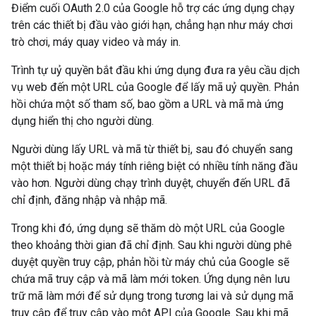
Điểm cuối OAuth 2.0 của Google hỗ trợ các ứng dụng chạy
trên các thiết bị đầu vào giới hạn, chẳng hạn như máy chơi
trò chơi, máy quay video và máy in.
Trình tự uỷ quyền bắt đầu khi ứng dụng đưa ra yêu cầu dịch
vụ web đến một URL của Google để lấy mã uỷ quyền. Phản
hồi chứa một số tham số, bao gồm a URL và mã mà ứng
dụng hiển thị cho người dùng.
Người dùng lấy URL và mã từ thiết bị, sau đó chuyển sang
một thiết bị hoặc máy tính riêng biệt có nhiều tính năng đầu
vào hơn. Người dùng chạy trình duyệt, chuyển đến URL đã
chỉ định, đăng nhập và nhập mã.
Trong khi đó, ứng dụng sẽ thăm dò một URL của Google
theo khoảng thời gian đã chỉ định. Sau khi người dùng phê
duyệt quyền truy cập, phản hồi từ máy chủ của Google sẽ
chứa mã truy cập và mã làm mới token. Ứng dụng nên lưu
trữ mã làm mới để sử dụng trong tương lai và sử dụng mã
truy cập để truy cập vào một API của Google. Sau khi mã