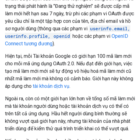
trạng thái phát hành là "Đang thử nghiệm" sẽ được cấp mã
làm mới hết hạn sau 7 ngày, trừ phi các phạm vi OAuth được
yêu cầu chỉ là một tập hợp con của tên, địa chỉ email và hồ
sơ người dùng (thông qua các phạm vi
userinfo.email,
userinfo.profile, openid
hoặc các phạm vi
OpenID
Connect tương đương
).
Hiện tại, mỗi Tài khoản Google có giới hạn 100 mã làm mới
cho mỗi mã ứng dụng OAuth 2.0. Nếu đạt đến giới hạn, việc
tạo mã làm mới mới sẽ tự động vô hiệu hoá mã làm mới cũ
nhất mã làm mới mà không có cảnh báo. Giới hạn này không
áp dụng cho
tài khoản dịch vụ
.
Ngoài ra, còn có một giới hạn lớn hơn về tổng số mã làm mới
mà tài khoản người dùng hoặc tài khoản dịch vụ có thể có
trên tất cả ứng dụng. Hầu hết người dùng bình thường sẽ
không vượt quá giới hạn này, nhưng tài khoản của nhà phát
triển dùng để kiểm thử quá trình triển khai có thể vượt quá.