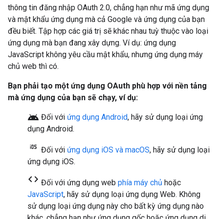
thông tin đăng nhập OAuth 2.0, chẳng hạn như mã ứng dụng
và mật khẩu ứng dụng mà cả Google và ứng dụng của bạn
đều biết. Tập hợp các giá trị sẽ khác nhau tuỳ thuộc vào loại
ứng dụng mà bạn đang xây dựng. Ví dụ: ứng dụng
JavaScript không yêu cầu mật khẩu, nhưng ứng dụng máy
chủ web thì có.
Bạn phải tạo một ứng dụng OAuth phù hợp với nền tảng
mà ứng dụng của bạn sẽ chạy, ví dụ:
android
Đối với
ứng dụng Android
, hãy sử dụng loại ứng
dụng
Android
.
Đối với
ứng dụng iOS và macOS
, hãy sử dụng loại
ứng dụng
iOS
.
code
Đối với ứng dụng web
phía máy chủ
hoặc
JavaScript
, hãy sử dụng loại ứng dụng
Web
. Không
sử dụng loại ứng dụng này cho bất kỳ ứng dụng nào
khác, chẳng hạn như ứng dụng gốc hoặc ứng dụng di