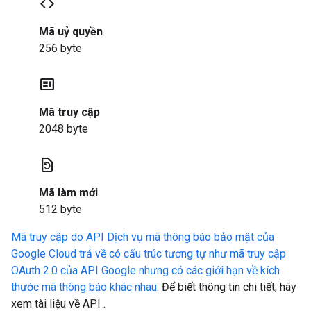
code
Mã uỷ quyền
256 byte
contextual_token
Mã truy cập
2048 byte
restore_page
Mã làm mới
512 byte
Mã truy cập do API Dịch vụ mã thông báo bảo mật của
Google Cloud trả về có cấu trúc tương tự như mã truy cập
OAuth 2.0 của API Google nhưng có các giới hạn về kích
thước mã thông báo khác nhau.
Để biết thông tin chi tiết, hãy
xem tài liệu về API
.