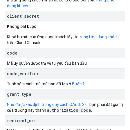
Mã ứng dụng khách nhận được từ Cloud Console
trang Ứng
dụng khách
.
client
_
secret
Không bắt buộc
Khoá bí mật của ứng dụng khách lấy từ
trang Ứng dụng khách
trên Cloud Console.
code
Mã uỷ quyền được trả về từ yêu cầu ban đầu.
code
_
verifier
Trình xác minh mã mà bạn đã tạo ở
Bước 1
.
grant
_
type
Như được xác định trong quy cách OAuth 2.0
, bạn phải đặt giá trị
authorization
_
code
của trường này thành
.
redirect
_
uri