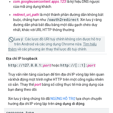
com.googleusercontent.apps.123
là ký hiệu DNS ngược
của mã ứng dụng khách.
redirect_uri_path
là một thành phần đường dẫn không bắt
/oauth2redirect
buộc, chẳng hạn như
. Xin lưu ý rằng
đường dẫn phải bắt đầu bằng một dấu gạch chéo duy
nhất, khác với URL HTTP thông thường.
Lưu ý
: Các lược đồ URI tuỳ chỉnh không còn được hỗ trợ
trên Android và các ứng dụng Chrome nữa.
Tìm hiểu
thêm
về các phương án thay thế lược đồ tuỳ chỉnh.
Địa chỉ IP loopback
http:
/
/
127
.
0
.
0
.
1:
port
http:
/
/
[
::
1]:
port
hoặc
Truy vấn nền tảng của bạn để tìm địa chỉ IP vòng lặp liên quan
và khởi động một trình nghe HTTP trên một cổng ngẫu nhiên
có sẵn. Thay thế
port
bằng số cổng thực tế mà ứng dụng của
bạn đang theo dõi.
Xin lưu ý rằng chúng tôi đã
NGỪNG HỖ TRỢ
lựa chọn chuyển
hướng địa chỉ IP vòng lặp trên
ứng dụng di động
.
response
_
type