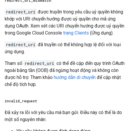
redirect
_
uri
_
mismatch
redirect_uri
được truyền trong yêu cầu uỷ quyền không
khớp với URI chuyển hướng được uỷ quyền cho mã ứng
dụng OAuth. Xem xét các URI chuyển hướng được uỷ quyền
trong Google Cloud Console
trang Clients
(Ứng dụng).
redirect_uri
đã truyền có thể không hợp lệ đối với loại
ứng dụng.
Tham số
redirect_uri
có thể đề cập đến quy trình OAuth
ngoài băng tần (OOB) đã ngừng hoạt động và không còn
được hỗ trợ. Tham khảo
hướng dẫn di chuyển
để cập nhật
chế độ tích hợp.
invalid
_
request
Đã xảy ra lỗi với yêu cầu mà bạn gửi. Điều này có thể là do
một số nguyên nhân: