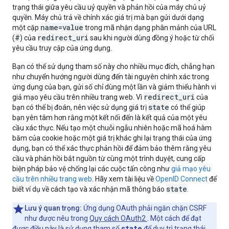
trạng thái giữa yêu cầu uỷ quyền và phản hồi của máy chủ uỷ
quyền. Máy chủ trả về chính xác giá trị mà bạn gửi dưới dạng
name=value
một cặp
trong mã nhận dạng phân mảnh của URL
#
redirect_uri
(
) của
sau khi người dùng đồng ý hoặc từ chối
yêu cầu truy cập của ứng dụng.
Bạn có thể sử dụng tham số này cho nhiều mục đích, chẳng hạn
như chuyển hướng người dùng đến tài nguyên chính xác trong
ứng dụng của bạn, gửi số chỉ dùng một lần và giảm thiểu hành vi
redirect_uri
giả mạo yêu cầu trên nhiều trang web. Vì
của
state
bạn có thể bị đoán, nên việc sử dụng giá trị
có thể giúp
bạn yên tâm hơn rằng một kết nối đến là kết quả của một yêu
cầu xác thực. Nếu tạo một chuỗi ngẫu nhiên hoặc mã hoá hàm
băm của cookie hoặc một giá trị khác ghi lại trạng thái của ứng
dụng, bạn có thể xác thực phản hồi để đảm bảo thêm rằng yêu
cầu và phản hồi bắt nguồn từ cùng một trình duyệt, cung cấp
biện pháp bảo vệ chống lại các cuộc tấn công như
giả mạo yêu
cầu trên nhiều trang web
. Hãy xem tài liệu về
OpenID Connect
để
state
biết ví dụ về cách tạo và xác nhận mã thông báo
.
Lưu ý quan trọng:
Ứng dụng OAuth phải ngăn chặn CSRF
như được nêu trong
Quy cách OAuth2
. Một cách để đạt
state
được điều này là sử dụng tham số
để duy trì trạng thái