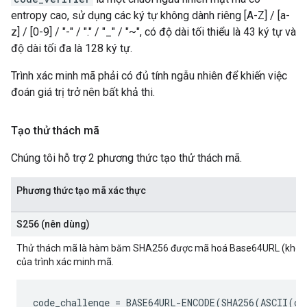
entropy cao, sử dụng các ký tự không dành riêng [A-Z] / [a-
z] / [0-9] / "-" / "." / "_" / "~", có độ dài tối thiểu là 43 ký tự và
độ dài tối đa là 128 ký tự.
Trình xác minh mã phải có đủ tính ngẫu nhiên để khiến việc
đoán giá trị trở nên bất khả thi.
Tạo thử thách mã
Chúng tôi hỗ trợ 2 phương thức tạo thử thách mã.
Phương thức tạo mã xác thực
S256 (nên dùng)
Thử thách mã là hàm băm SHA256 được mã hoá Base64URL (khôn
của trình xác minh mã.
code_challenge
 = BASE64URL-ENCODE(SHA256(ASCII(
co