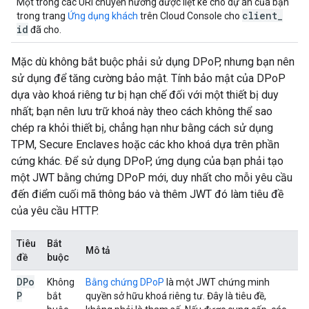
Một trong các URI chuyển hướng được liệt kê cho dự án của bạn
client
_
trong trang
Ứng dụng khách
trên Cloud Console cho
id
đã cho.
Mặc dù không bắt buộc phải sử dụng DPoP, nhưng bạn nên
sử dụng để tăng cường bảo mật. Tính bảo mật của DPoP
dựa vào khoá riêng tư bị hạn chế đối với một thiết bị duy
nhất; bạn nên lưu trữ khoá này theo cách không thể sao
chép ra khỏi thiết bị, chẳng hạn như bằng cách sử dụng
TPM, Secure Enclaves hoặc các kho khoá dựa trên phần
cứng khác. Để sử dụng DPoP, ứng dụng của bạn phải tạo
một JWT bằng chứng DPoP mới, duy nhất cho mỗi yêu cầu
đến điểm cuối mã thông báo và thêm JWT đó làm tiêu đề
của yêu cầu HTTP.
Tiêu
Bắt
Mô tả
đề
buộc
DPo
Không
Bằng chứng DPoP
là một JWT chứng minh
P
bắt
quyền sở hữu khoá riêng tư. Đây là tiêu đề,