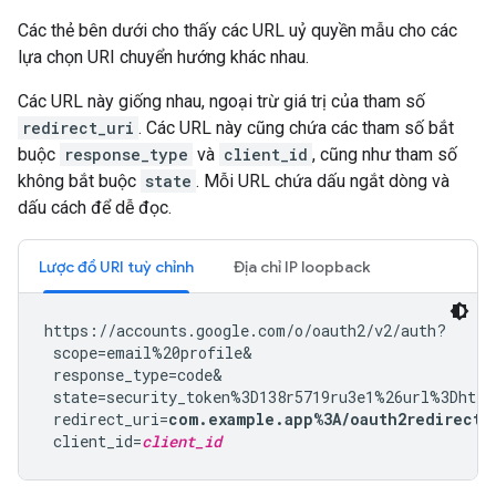
Các thẻ bên dưới cho thấy các URL uỷ quyền mẫu cho các
lựa chọn URI chuyển hướng khác nhau.
Các URL này giống nhau, ngoại trừ giá trị của tham số
redirect_uri
. Các URL này cũng chứa các tham số bắt
buộc
response_type
và
client_id
, cũng như tham số
không bắt buộc
state
. Mỗi URL chứa dấu ngắt dòng và
dấu cách để dễ đọc.
Lược đồ URI tuỳ chỉnh
Địa chỉ IP loopback
https://accounts.google.com/o/oauth2/v2/auth?

 scope=email%20profile&

 response_type=code&

 state=security_token%3D138r5719ru3e1%26url%3Dhttp
 redirect_uri=
com.example.app%3A/oauth2redirect
&

 client_id=
client_id