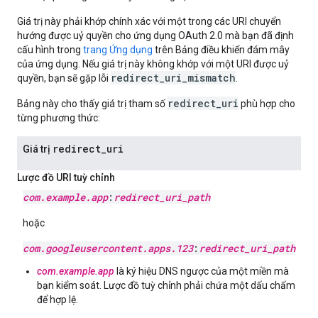
Giá trị này phải khớp chính xác với một trong các URI chuyển
hướng được uỷ quyền cho ứng dụng OAuth 2.0 mà bạn đã định
cấu hình trong
trang Ứng dụng
trên Bảng điều khiển đám mây
của ứng dụng. Nếu giá trị này không khớp với một URI được uỷ
redirect_uri_mismatch
quyền, bạn sẽ gặp lỗi
.
redirect_uri
Bảng này cho thấy giá trị tham số
phù hợp cho
từng phương thức:
redirect
_
uri
Giá trị
Lược đồ URI tuỳ chỉnh
com
.
example
.
app
:
redirect
_
uri
_
path
hoặc
com
.
googleusercontent
.
apps
.
123
:
redirect
_
uri
_
path
com.example.app
là ký hiệu DNS ngược của một miền mà
bạn kiểm soát. Lược đồ tuỳ chỉnh phải chứa một dấu chấm
để hợp lệ.