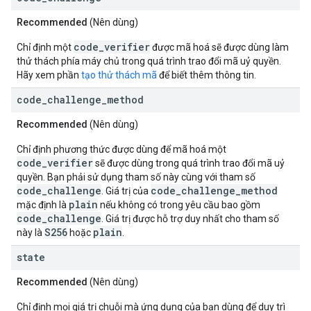
Recommended
(Nên dùng)
code_verifier
Chỉ định một
được mã hoá sẽ được dùng làm
thử thách phía máy chủ trong quá trình trao đổi mã uỷ quyền.
Hãy xem phần
tạo thử thách mã
để biết thêm thông tin.
code
_
challenge
_
method
Recommended
(Nên dùng)
Chỉ định phương thức được dùng để mã hoá một
code_verifier
sẽ được dùng trong quá trình trao đổi mã uỷ
quyền. Bạn phải sử dụng tham số này cùng với tham số
code_challenge
code_challenge_method
. Giá trị của
plain
mặc định là
nếu không có trong yêu cầu bao gồm
code_challenge
. Giá trị được hỗ trợ duy nhất cho tham số
S256
plain
này là
hoặc
.
state
Recommended
(Nên dùng)
Chỉ định mọi giá trị chuỗi mà ứng dụng của bạn dùng để duy trì