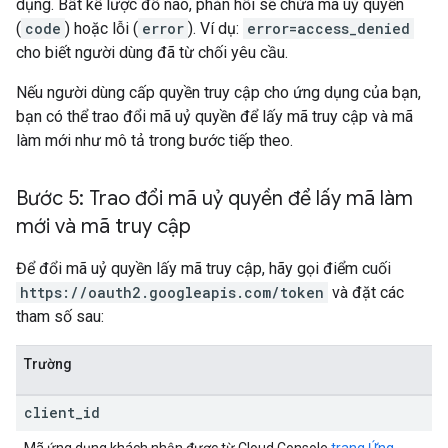
dụng. Bất kể lược đồ nào, phản hồi sẽ chứa mã uỷ quyền
(
code
) hoặc lỗi (
error
). Ví dụ:
error=access_denied
cho biết người dùng đã từ chối yêu cầu.
Nếu người dùng cấp quyền truy cập cho ứng dụng của bạn,
bạn có thể trao đổi mã uỷ quyền để lấy mã truy cập và mã
làm mới như mô tả trong bước tiếp theo.
Bước 5: Trao đổi mã uỷ quyền để lấy mã làm
mới và mã truy cập
Để đổi mã uỷ quyền lấy mã truy cập, hãy gọi điểm cuối
https://oauth2.googleapis.com/token
và đặt các
tham số sau:
Trường
client
_
id