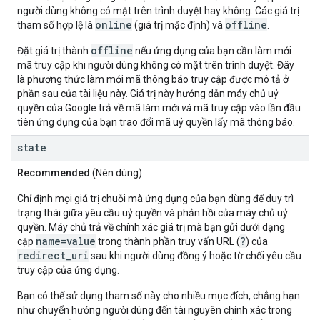
người dùng không có mặt trên trình duyệt hay không. Các giá trị
online
offline
tham số hợp lệ là
(giá trị mặc định) và
.
offline
Đặt giá trị thành
nếu ứng dụng của bạn cần làm mới
mã truy cập khi người dùng không có mặt trên trình duyệt. Đây
là phương thức làm mới mã thông báo truy cập được mô tả ở
phần sau của tài liệu này. Giá trị này hướng dẫn máy chủ uỷ
quyền của Google trả về mã làm mới
và
mã truy cập vào lần đầu
tiên ứng dụng của bạn trao đổi mã uỷ quyền lấy mã thông báo.
state
Recommended
(Nên dùng)
Chỉ định mọi giá trị chuỗi mà ứng dụng của bạn dùng để duy trì
trạng thái giữa yêu cầu uỷ quyền và phản hồi của máy chủ uỷ
quyền. Máy chủ trả về chính xác giá trị mà bạn gửi dưới dạng
name=value
?
cặp
trong thành phần truy vấn URL (
) của
redirect_uri
sau khi người dùng đồng ý hoặc từ chối yêu cầu
truy cập của ứng dụng.
Bạn có thể sử dụng tham số này cho nhiều mục đích, chẳng hạn
như chuyển hướng người dùng đến tài nguyên chính xác trong