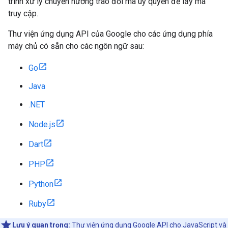
trình xử lý chuyển hướng trao đổi mã uỷ quyền để lấy mã
truy cập.
Thư viện ứng dụng API của Google cho các ứng dụng phía
máy chủ có sẵn cho các ngôn ngữ sau:
Go
Java
.NET
Node.js
Dart
PHP
Python
Ruby
Lưu ý quan trọng:
Thư viện ứng dụng Google API cho JavaScript
và