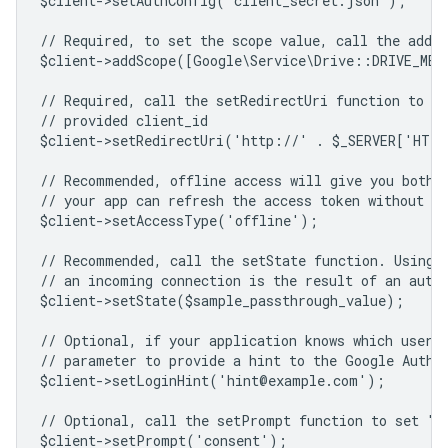
$client->setAuthConfig('client_secret.json');
// Required, to set the scope value, call the addSc
$client->addScope([Google\Service\Drive::DRIVE_ME
// Required, call the setRedirectUri function to sp
// provided client_id
$client->setRedirectUri('http://' . $_SERVER['HTT
// Recommended, offline access will give you both 
// your app can refresh the access token without us
$client->setAccessType('offline');
// Recommended, call the setState function. Using 
// an incoming connection is the result of an auth
$client->setState($sample_passthrough_value);
// Optional, if your application knows which user 
// parameter to provide a hint to the Google Authe
$client->setLoginHint('hint@example.com');
// Optional, call the setPrompt function to set "c
$client->setPrompt('consent');