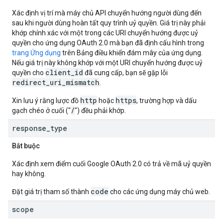
Xác định vị trí mà máy chủ API chuyển hướng người dùng đến
sau khi người dùng hoàn tất quy trình uỷ quyền. Giá trị này phải
khớp chính xác với một trong các URI chuyển hướng được uỷ
quyền cho ứng dụng OAuth 2.0 mà bạn đã định cấu hình trong
trang Ứng dụng
trên Bảng điều khiển đám mây của ứng dụng.
Nếu giá trị này không khớp với một URI chuyển hướng được uỷ
client_id
quyền cho
đã cung cấp, bạn sẽ gặp lỗi
redirect_uri_mismatch
.
http
https
Xin lưu ý rằng lược đồ
hoặc
, trường hợp và dấu
/
gạch chéo ở cuối ("
") đều phải khớp.
response
_
type
Bắt buộc
Xác định xem điểm cuối Google OAuth 2.0 có trả về mã uỷ quyền
hay không.
code
Đặt giá trị tham số thành
cho các ứng dụng máy chủ web.
scope