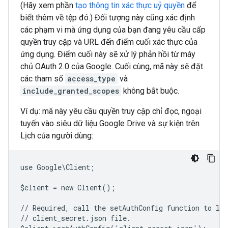
(Hãy xem phần
tạo thông tin xác thực uỷ quyền
để
biết thêm về tệp đó.) Đối tượng này cũng xác định
các phạm vi mà ứng dụng của bạn đang yêu cầu cấp
quyền truy cập và URL đến điểm cuối xác thực của
ứng dụng. Điểm cuối này sẽ xử lý phản hồi từ máy
chủ OAuth 2.0 của Google. Cuối cùng, mã này sẽ đặt
các tham số
access_type
và
include_granted_scopes
không bắt buộc.
Ví dụ: mã này yêu cầu quyền truy cập chỉ đọc, ngoại
tuyến vào siêu dữ liệu Google Drive và sự kiện trên
Lịch của người dùng:
use Google\Client;
$client = new Client();
// Required, call the setAuthConfig function to lo
// client_secret.json file.