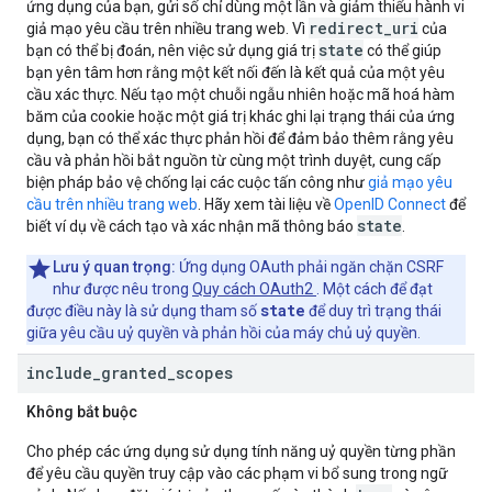
ứng dụng của bạn, gửi số chỉ dùng một lần và giảm thiểu hành vi
redirect_uri
giả mạo yêu cầu trên nhiều trang web. Vì
của
state
bạn có thể bị đoán, nên việc sử dụng giá trị
có thể giúp
bạn yên tâm hơn rằng một kết nối đến là kết quả của một yêu
cầu xác thực. Nếu tạo một chuỗi ngẫu nhiên hoặc mã hoá hàm
băm của cookie hoặc một giá trị khác ghi lại trạng thái của ứng
dụng, bạn có thể xác thực phản hồi để đảm bảo thêm rằng yêu
cầu và phản hồi bắt nguồn từ cùng một trình duyệt, cung cấp
biện pháp bảo vệ chống lại các cuộc tấn công như
giả mạo yêu
cầu trên nhiều trang web
. Hãy xem tài liệu về
OpenID Connect
để
state
biết ví dụ về cách tạo và xác nhận mã thông báo
.
Lưu ý quan trọng:
Ứng dụng OAuth phải ngăn chặn CSRF
như được nêu trong
Quy cách OAuth2
. Một cách để đạt
state
được điều này là sử dụng tham số
để duy trì trạng thái
giữa yêu cầu uỷ quyền và phản hồi của máy chủ uỷ quyền.
include
_
granted
_
scopes
Không bắt buộc
Cho phép các ứng dụng sử dụng tính năng uỷ quyền từng phần
để yêu cầu quyền truy cập vào các phạm vi bổ sung trong ngữ