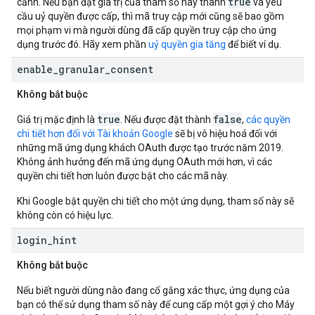
true
cảnh. Nếu bạn đặt giá trị của tham số này thành
và yêu
cầu uỷ quyền được cấp, thì mã truy cập mới cũng sẽ bao gồm
mọi phạm vi mà người dùng đã cấp quyền truy cập cho ứng
dụng trước đó. Hãy xem phần
uỷ quyền gia tăng
để biết ví dụ.
enable
_
granular
_
consent
Không bắt buộc
true
false
Giá trị mặc định là
. Nếu được đặt thành
,
các quyền
chi tiết hơn đối với Tài khoản Google
sẽ bị vô hiệu hoá đối với
những mã ứng dụng khách OAuth được tạo trước năm 2019.
Không ảnh hưởng đến mã ứng dụng OAuth mới hơn, vì các
quyền chi tiết hơn luôn được bật cho các mã này.
Khi Google bật quyền chi tiết cho một ứng dụng, tham số này sẽ
không còn có hiệu lực.
login
_
hint
Không bắt buộc
Nếu biết người dùng nào đang cố gắng xác thực, ứng dụng của
bạn có thể sử dụng tham số này để cung cấp một gợi ý cho Máy