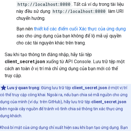
http://localhost:8080
. Tất cả ví dụ trong tài liệu
này đều sử dụng
http://localhost:8080
làm URI
chuyển hướng.
Bạn nên
thiết kế các điểm cuối Xác thực của ứng dụng
sao cho ứng dụng của bạn không để lộ mã uỷ quyền
cho các tài nguyên khác trên trang.
Sau khi tạo thông tin đăng nhập, hãy tải tệp
client_secret.json
xuống từ API Console. Lưu trữ tệp một
cách an toàn ở vị trí mà chỉ ứng dụng của bạn mới có thể
truy cập.
Lưu ý quan trọng:
Đừng lưu trữ tệp
client_secret.json
ở một vị trí
có thể truy cập công khai. Ngoài ra, nếu bạn chia sẻ mã nguồn cho ứng
dụng của mình (ví dụ: trên GitHub), hãy lưu trữ tệp
client_secret.json
bên ngoài cây nguồn để tránh vô tình chia sẻ thông tin xác thực ứng
dụng khách.
Khoá bí mật của ứng dụng chỉ xuất hiện sau khi bạn tạo ứng dụng. Bạn