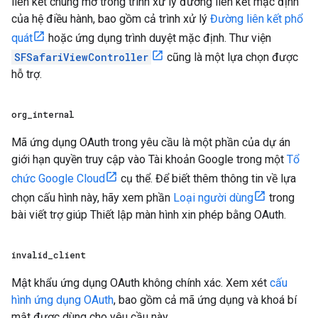
liên kết chung mở trong trình xử lý đường liên kết mặc định
của hệ điều hành, bao gồm cả trình xử lý
Đường liên kết phổ
quát
hoặc ứng dụng trình duyệt mặc định. Thư viện
SFSafariViewController
cũng là một lựa chọn được
hỗ trợ.
org
_
internal
Mã ứng dụng OAuth trong yêu cầu là một phần của dự án
giới hạn quyền truy cập vào Tài khoản Google trong một
Tổ
chức Google Cloud
cụ thể. Để biết thêm thông tin về lựa
chọn cấu hình này, hãy xem phần
Loại người dùng
trong
bài viết trợ giúp Thiết lập màn hình xin phép bằng OAuth.
invalid
_
client
Mật khẩu ứng dụng OAuth không chính xác. Xem xét
cấu
hình ứng dụng OAuth
, bao gồm cả mã ứng dụng và khoá bí
mật được dùng cho yêu cầu này.