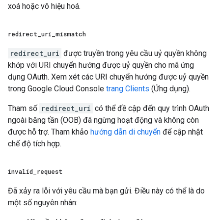
xoá hoặc vô hiệu hoá.
redirect
_
uri
_
mismatch
redirect_uri
được truyền trong yêu cầu uỷ quyền không
khớp với URI chuyển hướng được uỷ quyền cho mã ứng
dụng OAuth. Xem xét các URI chuyển hướng được uỷ quyền
trong Google Cloud Console
trang Clients
(Ứng dụng).
Tham số
redirect_uri
có thể đề cập đến quy trình OAuth
ngoài băng tần (OOB) đã ngừng hoạt động và không còn
được hỗ trợ. Tham khảo
hướng dẫn di chuyển
để cập nhật
chế độ tích hợp.
invalid
_
request
Đã xảy ra lỗi với yêu cầu mà bạn gửi. Điều này có thể là do
một số nguyên nhân: