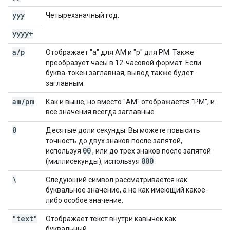
yyy
Четырехзначный год.
yyyy+
a
/
p
Отображает "a" для AM и "p" для PM. Также
преобразует часы в 12-часовой формат. Если
буква-токен заглавная, вывод также будет
заглавным.
am
/
pm
Как и выше, но вместо "AM" отображается "PM", и
все значения всегда заглавные.
0
Десятые доли секунды. Вы можете повысить
точность до двух знаков после запятой,
00
используя
, или до трех знаков после запятой
000
(миллисекунды), используя
.
\
Следующий символ рассматривается как
буквальное значение, а не как имеющий какое-
либо особое значение.
"text"
Отображает текст внутри кавычек как
буквальный.