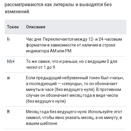
рассматриваются как литералы и выводятся без
изменений.
Токен
Описание
h
Час дня. Переключается между 12- и 24-часовым
форматом в зависимости от наличия в строке
индикатора AM или PM.
hh+
То же самое, что и раньше, но с ведущим 0 для
чисел от 1 до 9.
m
Если предыдущий небуквенный токен был «часы»,
а последующий — «секунды», то он обозначает
минуты в часе (без ведущего нуля). В противном
случае он обозначает месяц года в виде числа
(без ведущего нуля).
M
Месяц года без ведущего нуля. Используйте этот
символ, чтобы явно указать месяц, а не минуту, в
вашем шаблоне.