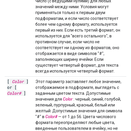
число (с ведущими нулями) для любых
значений между ними. Условия могут
применяться только к первым двум
подформатам, и если число соответствует
более чем одному формату, используется
первый из них. Если есть третий формат, он
используется для "всего остального", в
противном случае, если число не
соответствует ни одному из форматов, оно
отображается в виде символов "#",
заполняющих ширину ячейки. Если
существует четвертый формат, для текста
всегда используется четвертый формат.
[
Color
]
Этот параметр заставляет любое значение,
or [
отображаемое в подформате, выглядеть с
Color#
]
заданным цветом текста. Допустимые
значения для
Color
: черный, синий, голубой,
зеленый, пурпурный, красный, белый или
желтый. Допустимые значения для символа
"#" в
Color#
— от 1 до 56. Цвета числового
формата переопределяют любые цвета,
введенные пользователем в ячейку, но не