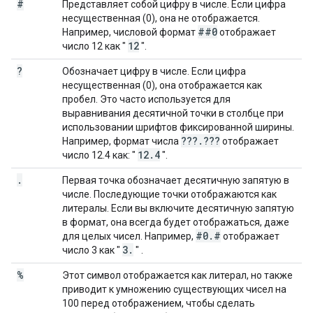
#
Представляет собой цифру в числе. Если цифра
несущественная (0), она не отображается.
##0
Например, числовой формат
отображает
12
число 12 как "
".
?
Обозначает цифру в числе. Если цифра
несущественная (0), она отображается как
пробел. Это часто используется для
выравнивания десятичной точки в столбце при
использовании шрифтов фиксированной ширины.
???
.
???
Например, формат числа
отображает
12
.
4
число 12.4 как: "
".
.
Первая точка обозначает десятичную запятую в
числе. Последующие точки отображаются как
литералы. Если вы включите десятичную запятую
в формат, она всегда будет отображаться, даже
#0
.
#
для целых чисел. Например,
отображает
3
.
число 3 как "
" .
%
Этот символ отображается как литерал, но также
приводит к умножению существующих чисел на
100 перед отображением, чтобы сделать