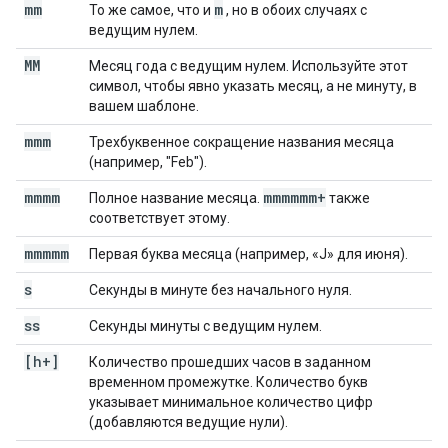
mm
m
То же самое, что и
, но в обоих случаях с
ведущим нулем.
MM
Месяц года с ведущим нулем. Используйте этот
символ, чтобы явно указать месяц, а не минуту, в
вашем шаблоне.
mmm
Трехбуквенное сокращение названия месяца
(например, "Feb").
mmmm
mmmmmm+
Полное название месяца.
также
соответствует этому.
mmmmm
Первая буква месяца (например, «J» для июня).
s
Секунды в минуте без начального нуля.
ss
Секунды минуты с ведущим нулем.
[h+]
Количество прошедших часов в заданном
временном промежутке. Количество букв
указывает минимальное количество цифр
(добавляются ведущие нули).