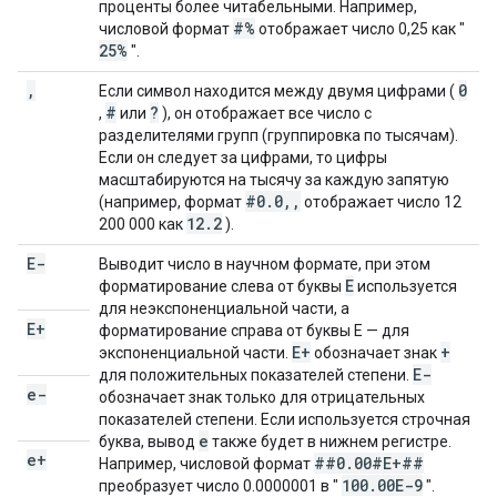
проценты более читабельными. Например,
#%
числовой формат
отображает число 0,25 как "
25%
".
,
0
Если символ находится между двумя цифрами (
#
?
,
или
), он отображает все число с
разделителями групп (группировка по тысячам).
Если он следует за цифрами, то цифры
масштабируются на тысячу за каждую запятую
#0
.
0
,
,
(например, формат
отображает число 12
12
.
2
200 000 как
).
E-
Выводит число в научном формате, при этом
E
форматирование слева от буквы
используется
для неэкспоненциальной части, а
E+
форматирование справа от буквы E — для
E+
+
экспоненциальной части.
обозначает знак
E-
для положительных показателей степени.
e-
обозначает знак только для отрицательных
показателей степени. Если используется строчная
e
буква, вывод
также будет в нижнем регистре.
e+
##0
.
00#E+##
Например, числовой формат
100
.
00E-9
преобразует число 0.0000001 в "
".