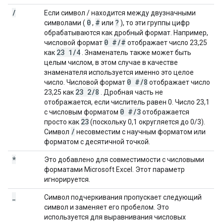
/
Если символ / находится между двузначными
0
#
?
символами (
,
или
), то эти группы цифр
обрабатываются как дробный формат. Например,
0 #
/
#
числовой формат
отображает число 23,25
23 1
/
4
как
. Знаменатель также может быть
целым числом, в этом случае в качестве
знаменателя используется именно это целое
0 #
/
8
число. Числовой формат
отображает число
23 2
/
8
23,25 как
. Дробная часть не
отображается, если числитель равен 0. Число 23,1
0 #
/
3
с числовым форматом
отображается
23
просто как
(поскольку 0,1 округляется до 0/3).
/
Символ
несовместим с научным форматом или
форматом с десятичной точкой.
*
Это добавлено для совместимости с числовыми
форматами Microsoft Excel. Этот параметр
игнорируется.
_
Символ подчеркивания пропускает следующий
символ и заменяет его пробелом. Это
используется для выравнивания числовых