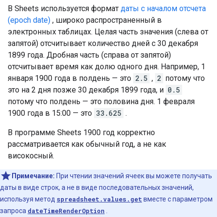
В Sheets используется формат
даты с началом отсчета
(epoch date)
, широко распространенный в
электронных таблицах. Целая часть значения (слева от
запятой) отсчитывает количество дней с 30 декабря
1899 года. Дробная часть (справа от запятой)
отсчитывает время как долю одного дня. Например, 1
января 1900 года в полдень — это
2.5
,
2
потому что
это на 2 дня позже 30 декабря 1899 года, и
0.5
потому что полдень — это половина дня. 1 февраля
1900 года в 15:00 — это
33.625
.
В программе Sheets 1900 год корректно
рассматривается как обычный год, а не как
високосный.
Примечание:
При чтении значений ячеек вы можете получать
даты в виде строк, а не в виде последовательных значений,
используя метод
spreadsheet.values.get
вместе с параметром
запроса
dateTimeRenderOption
.