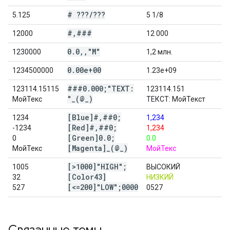
# ???
/
???
5.125
5 1/8
#
,
###
12000
12 000
0
.
0
,
,
"M"
1230000
1,2 млн.
0
.
00e+00
1234500000
1.23e+09
###0
.
000;"TEXT:
123114.15115
123114.151
"
_
(@
_
)
МойТекс
ТЕКСТ: МойТекст
[Blue]#
,
##0;
1234
1,234
[Red]#
,
##0;
-1234
1,234
[Green]0
.
0;
0
0.0
[Magenta]
_
(@
_
)
МойТекс
МойТекс
[>1000]"HIGH";
1005
ВЫСОКИЙ
[Color43]
32
НИЗКИЙ
[<=200]"LOW";0000
527
0527