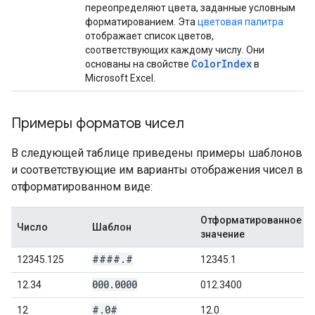
переопределяют цвета, заданные условным
форматированием. Эта
цветовая палитра
отображает список цветов,
соответствующих каждому числу. Они
ColorIndex
основаны на свойстве
в
Microsoft Excel.
Примеры форматов чисел
В следующей таблице приведены примеры шаблонов
и соответствующие им варианты отображения чисел в
отформатированном виде:
Отформатированное
Число
Шаблон
значение
####
.
#
12345.125
12345.1
000
.
0000
12.34
012.3400
#
.
0#
12
12.0