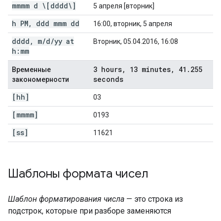
mmmm d \[dddd\]
5 апреля [вторник]
h PM
,
ddd mmm dd
16:00, вторник, 5 апреля
dddd
,
m
/
d
/
yy at
Вторник, 05.04.2016, 16:08
h:mm
3 hours
,
13 minutes
,
41
.
255
Временные
seconds
закономерности
[hh]
03
[mmmm]
0193
[ss]
11621
Шаблоны формата чисел
Шаблон форматирования числа
— это строка из
подстрок, которые при разборе заменяются