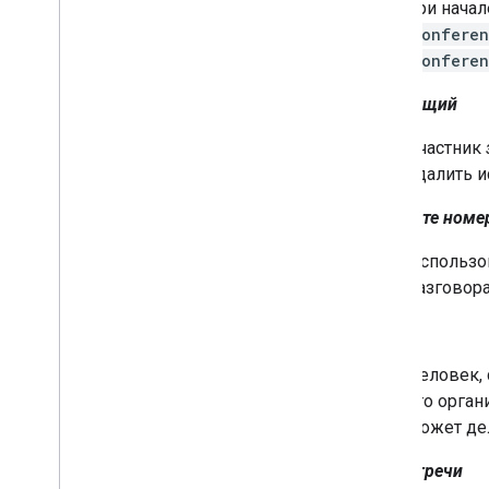
при нача
conferen
conferen
Соведущий
Участник
удалить и
Наберите номе
Использов
разговора
Хозяин
Человек,
что орган
может де
код встречи