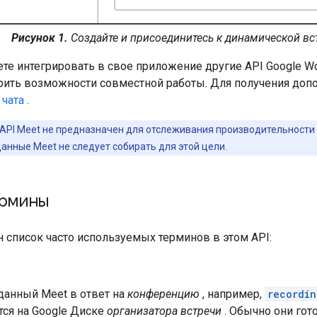
Рисунок 1.
Создайте и присоединитесь к динамической вст
е интегрировать в свое приложение другие API Google Wor
ить возможности совместной работы. Для получения доп
 чата
.
API Meet не предназначен для отслеживания производительности 
анные Meet не следует собирать для этой цели.
рмины
 список часто используемых терминов в этом API:
данный Meet в ответ на
конференцию
, например,
recordin
тся на Google Диске
организатора встречи
. Обычно они гот