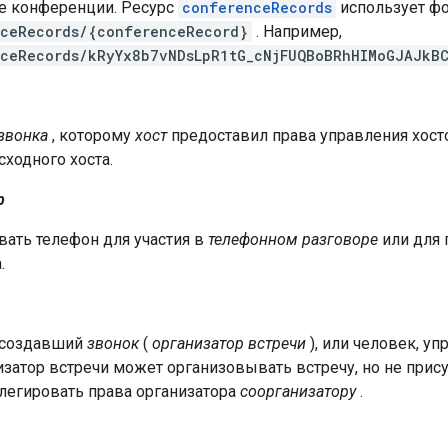
ле конференции. Ресурс
conferenceRecords
использует ф
ceRecords/{conferenceRecord}
. Например,
ceRecords/kRyYx8b7vNDsLpR1tG_cNjFUQBoBRhHIMoGJAJkB
звонка
, которому
хост
предоставил права управления хос
сходного хоста.
р
ать телефон для участия в
телефонном разговоре
или для 
.
 создавший
звонок
(
организатор встречи
), или человек, у
изатор встречи может организовывать встречу, но не прису
легировать права организатора
соорганизатору
.