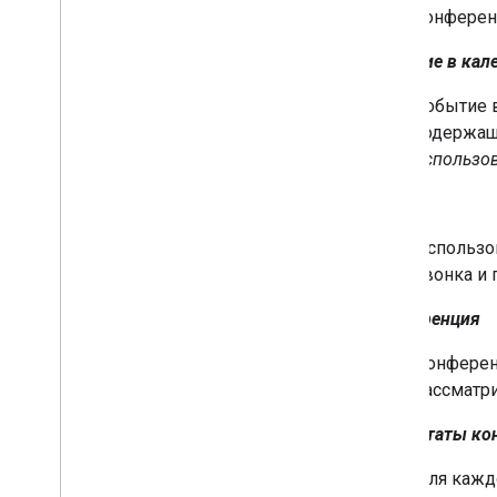
конферен
Событие в кал
Событие 
содержащ
использо
Вызов
Использов
звонка и
Конференция
Конферен
рассматри
Результаты ко
Для кажд