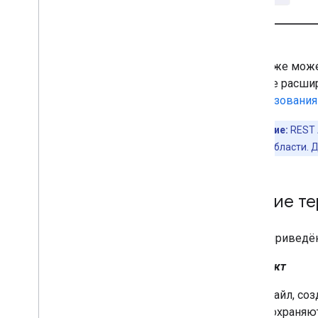
Вы также может
больше расшир
использования
Примечание:
REST 
предметной области. Д
Общие те
Ниже приведён
Артефакт
Файл, соз
сохраняю