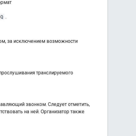
ормат
CQ
.
том, за исключением возможности
прослушивания транслируемого
правляющий звонком. Следует отметить,
тствовать на ней. Организатор также