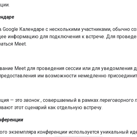
ции.
ендаре
в Google Календаре с несколькими участниками, обычно с
ее информацию для подключения к встрече. Для проведе
ваться
Meet.
ание Meet для проведения сессии или для уведомления др
 предоставления им возможности немедленно присоединит
ция — это
звонок
, совершаемый в рамках
переговорного 
вают этот сценарий как отдельную встречу.
нференции
ого экземпляра
конференции
используется уникальный иде