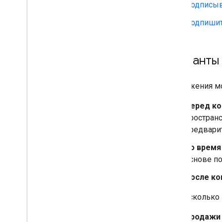
Устраните неполадки и исправьте
Подписыва
ошибки
Подпишит
Встречайте локальный API e
CDN
Работа с локальным API Meet e
CDN
Варианты
Познакомьтесь с оборудованием
Спецификация API UVC XU
Приложения мо
Перед к
простран
предвари
Во время
основе п
После к
Вот несколько 
Продажи 