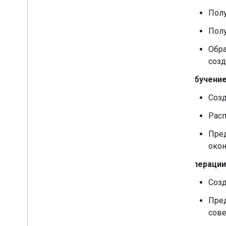
Полу
Полу
Обра
созд
Обучение
Созд
Расп
Пред
окон
операции
Созд
Пред
сове