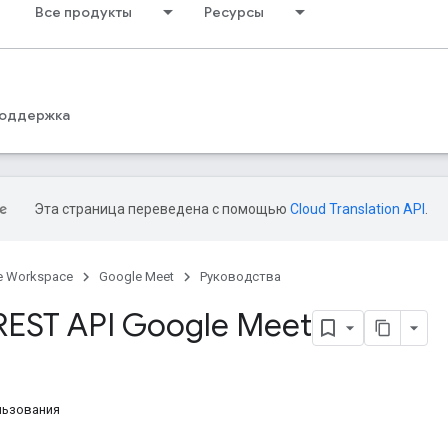
Все продукты
Ресурсы
оддержка
Эта страница переведена с помощью
Cloud Translation API
.
e Workspace
Google Meet
Руководства
EST API Google Meet
льзования