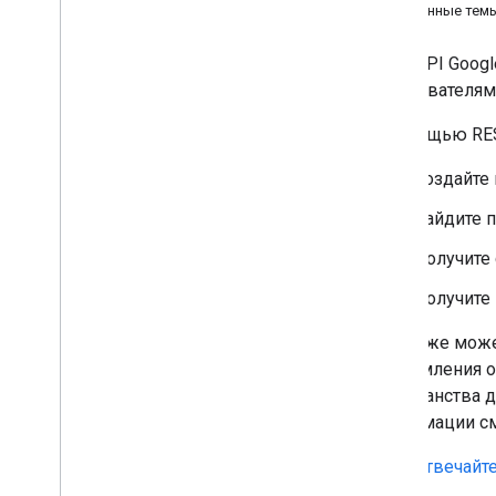
Связанные тем
Устранение неполадок
REST API Googl
Знакомьтесь: REST API
пользователям
Обзор
Краткое руководство
С помощью RES
Аутентификация с помощью Meet
Создайте
Работа с конференц-залами
Работа с конференциями
Найдите п
Работа с участниками
Получите 
Работа с артефактами
Реагируйте на события из Meet
Получите 
Руководства
Вы также может
Знакомьтесь с Медиа API
уведомления о
Обзор API Meet Media
пространства 
Начать
информации см
Краткое руководство
Отвечайте
Развивать