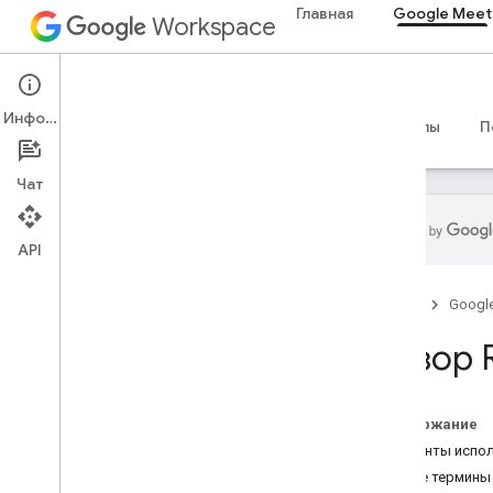
Главная
Google Meet
Workspace
Google Meet
Информация
Обзор
Руководства
Справочные материалы
П
Чат
API
Обзор
Главная
Googl
Начать
Настроить согласие OAuth
Обзор R
Встречайте SDK надстроек для
Интернета
Содержание
Обзор
Варианты испо
Развивать
Общие термины
Методы и лучшие практики