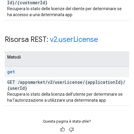
Id}
/
{customer
Id}
Recupera lo stato delle licenze del cliente per determinare se
ha accesso a una determinata app.
Risorsa REST:
v2
.
user
License
Metodi
get
GET
/
appsmarket
/
v2
/
user
License
/
{application
Id}
/
{user
Id}
Recupera lo stato della licenza dell'utente per determinare se
ha l'autorizzazione a utilizzare una determinata app.
Questa pagina è stata utile?