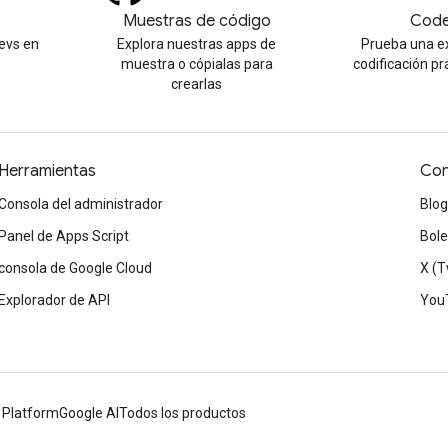
Muestras de código
Code
evs en
Explora nuestras apps de
Prueba una e
muestra o cópialas para
codificación pr
crearlas
Herramientas
Con
Consola del administrador
Blog
Panel de Apps Script
Bole
consola de Google Cloud
X (T
Explorador de API
You
 Platform
Google AI
Todos los productos