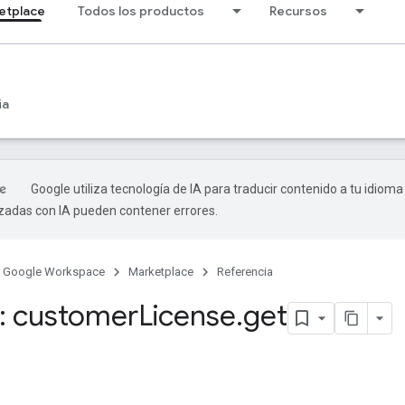
etplace
Todos los productos
Recursos
ia
Google utiliza tecnología de IA para traducir contenido a tu idioma
izadas con IA pueden contener errores.
Google Workspace
Marketplace
Referencia
: customer
License
.
get