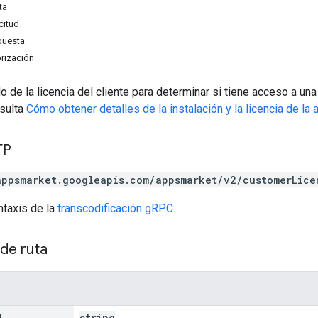
ta
citud
puesta
rización
o de la licencia del cliente para determinar si tiene acceso a u
nsulta
Cómo obtener detalles de la instalación y la licencia de la 
TP
appsmarket.googleapis.com/appsmarket/v2/customerLice
ntaxis de la
transcodificación gRPC
.
de ruta
d
string