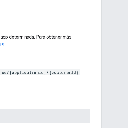
na app determinada. Para obtener más
app
.
nse/{applicationId}/{customerId}