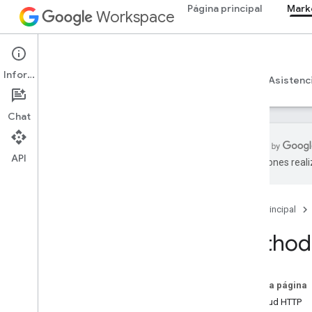
Página principal
Mark
Workspace
Marketplace
Información
Descripción general
Guías
Referencia
Asistenc
Chat
API
traducciones real
Resumen de recursos
Página principal
Recursos de REST
Licencia del cliente
Method
Descripción general
get
Licenciadeusuario
En esta página
Solicitud HTTP