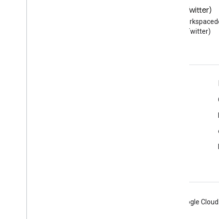
Blog
X (Twitter)
Lea el blog de Google
Sigue a @workspaced
Workspace Developers
X (Twitter)
Google Workspace for Developers
Descripción general de la plataforma
Productos para desarrolladores
Notas de la versión
Asistencia para desarrolladores
Condiciones del Servicio
Android
Chrome
Firebase
Google Cloud