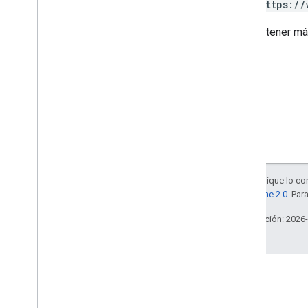
https://
Para obtener má
Salvo que se indique lo con
la
licencia Apache 2.0
. Par
Última actualización: 2026