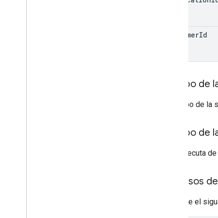
customer
Id
Cuerpo de la
El cuerpo de la 
Cuerpo de l
Si se ejecuta de
Permisos de
Requiere el sig