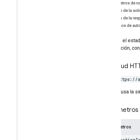
Parámetros de ru
Cuerpo de la soli
Cuerpo de la res
Permisos de auto
Obtiene el estad
información, co
Solicitud HT
GET https://
La URL usa la si
Parámetros 
Parámetros
application
I