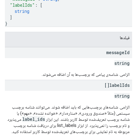
"labelIds"
: 
[
string
]
}
فیلدها
message
Id
string
الزامی. شناسه‌ی پیامی که برچسب‌ها به آن اضافه می‌شوند.
label
Ids[]
string
الزامی. شناسه‌های برچسب‌هایی که باید اضافه شوند. می‌توانند شناسه برچسب
سیستمی (مثلاً «صندوق ورودی»، «ستاره‌دار»، «خوانده نشده»، «مهم») یا
label_ids
شناسه برچسب تعریف‌شده توسط کاربر باشند. این ابزار
می‌پذیرد
و نام برچسب را نمی‌پذیرد. از ابزار list_labels برای دریافت شناسه برچسب
مربوطه به نام نمایشی برای برچسب‌های تعریف‌شده توسط کاربر استفاده کنید.