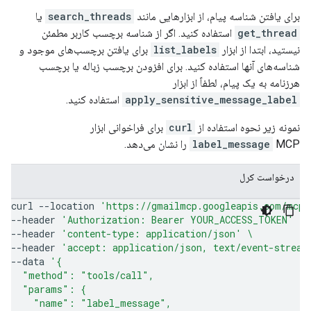
برای یافتن شناسه پیام، از ابزارهایی مانند
search_threads
یا
get_thread
استفاده کنید. اگر از شناسه برچسب کاربر مطمئن
نیستید، ابتدا از ابزار
list_labels
برای یافتن برچسب‌های موجود و
شناسه‌های آنها استفاده کنید. برای افزودن برچسب زباله یا برچسب
هرزنامه به یک پیام، لطفاً از ابزار
apply_sensitive_message_label
استفاده کنید.
نمونه زیر نحوه استفاده از
curl
برای فراخوانی ابزار
MCP را نشان می‌دهد.
label_message
درخواست کرل
curl
--location
'https://gmailmcp.googleapis.com/mcp/
--header
'Authorization: Bearer YOUR_ACCESS_TOKEN'
\
--header
'content-type: application/json'
\
--header
'accept: application/json, text/event-stream
--data
'{
  "method": "tools/call",
  "params": {
    "name": "label_message",