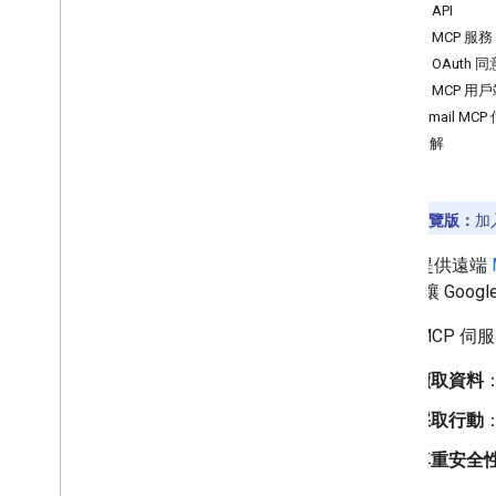
啟用 API
啟用 MCP 服務
設定 OAuth 
設定 MCP 用
測試 Gmail MC
疑難排解
開發人員預覽版：
加
Gmail 提供遠端
您就能讓 Google 
Gmail MCP
讀取資料
採取行動
尊重安全