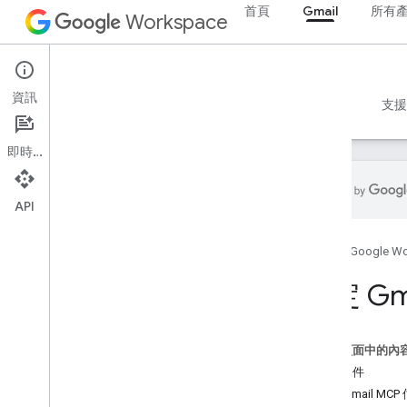
首頁
Gmail
所有
Workspace
Gmail
資訊
總覽
指南
參考資料
MCP 伺服器
範例
支援
即時通訊
API
指南
首頁
Google W
設定 Gmail MCP 伺服器
設定 Gm
MCP 參考資料
總覽
工具
這個頁面中的內
必要條件
設定 Gmail MC