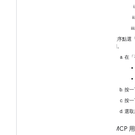
依序點選
圍。
在「
按一
按一
選取
設定 MCP 