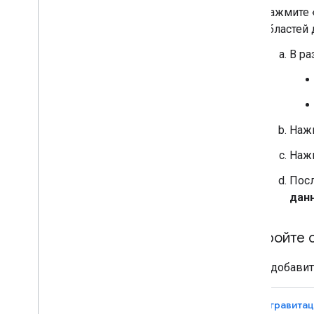
Нажмите
областей 
В р
Наж
Наж
Посл
дан
Настройте 
Чтобы добавит
Антигравитац