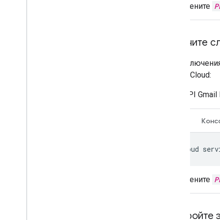
Замените
P
Включите с
Для включения
Google Cloud:
API Gmail
CLI
Конс
gcloud
serv
Замените
P
Настройте 