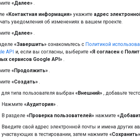
мите
«Далее»
.
оле
«Контактная информация»
укажите
адрес электронно
чать уведомления об изменениях в вашем проекте.
мите
«Далее»
.
азделе
«Завершить»
ознакомьтесь с
Политикой использова
le API
и, если вы согласны, выберите
«Я согласен с Поли
ых сервисов Google API»
.
мите
«Продолжить»
.
мите
«Создать»
.
 для типа пользователя выбран
«Внешний»
, добавьте тест
Нажмите
«Аудитория»
.
В разделе
«Проверка пользователей»
нажмите
«Добавит
Введите свой адрес электронной почты и имена других а
участвующих в тестировании, затем нажмите
«Сохранить