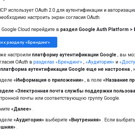
MCP использует OAuth 2.0 для аутентификации и авторизац
необходимо настроить экран согласия OAuth.
 Google Cloud перейдите в
раздел Google Auth Platform
>
и к разделу «Брендинг»
уже настроили
платформу аутентификации Google
, вы мо
гласия OAuth в
разделах «Брендинг»
,
«Аудитория»
и
«Дост
о
платформа аутентификации Google еще не настроена
,
азделе
«Информация о приложении»
, в поле
«Название п
зделе «Электронная почта службы поддержки пользов
тронной почты или соответствующую группу Google.
мите
«Далее»
.
азделе
«Аудитория»
выберите
«Внутренняя»
. Если выбрат
ешняя»
.