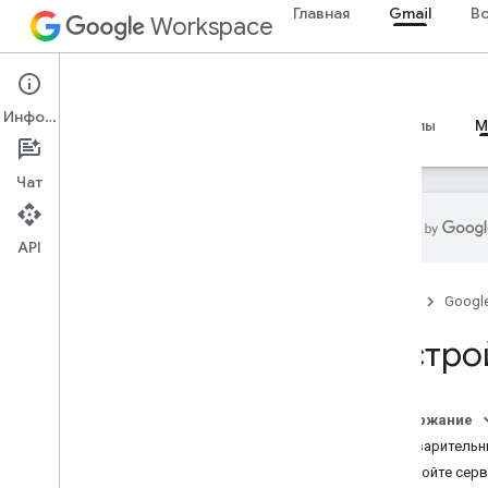
Главная
Gmail
В
Workspace
Gmail
Информация
Обзор
Руководства
Справочные материалы
M
Чат
API
Руководства
Главная
Googl
Настройте сервер Gmail MCP
.
Настро
Ссылка на MCP
Обзор
Инструменты
Содержание
Предварительн
Настройте серв