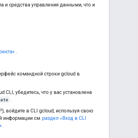
па и средства управления данными, что и
оекта»
.
ерфейс командной строки gcloud в
 CLI, убедитесь, что у вас установлена ​​
date
.
, войдите в CLI gcloud, используя свою
й информации см.
раздел «Вход в CLI
»
.