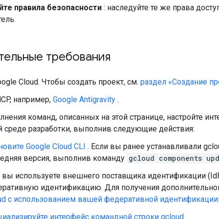
те правила безопасности
: наследуйте те же права досту
ель.
тельные требования
ogle Cloud. Чтобы создать проект, см.
раздел «Создание пр
CP, например,
Google Antigravity
.
нения команд, описанных на этой странице, настройте инт
й среде разработки, выполнив следующие действия:
новите Google Cloud CLI
. Если вы ранее устанавливали gcloud
едняя версия, выполнив команду
gcloud components up
 вы используете внешнего поставщика идентификации (IdP)
ративную идентификацию. Для получения дополнительно
ud с использованием вашей федеративной идентификации
иализируйте интерфейс командной строки gcloud
.