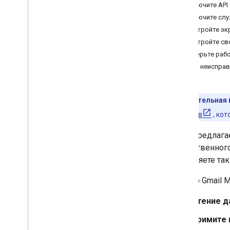
Включите API
Включите слу
Настройте экр
Настройте св
Проверьте рабо
Поиск неисправ
Предварительная 
разработчиков
, ко
Gmail предлаг
искусственного
позволяете так
Сервер Gmail 
Чтение д
Примите