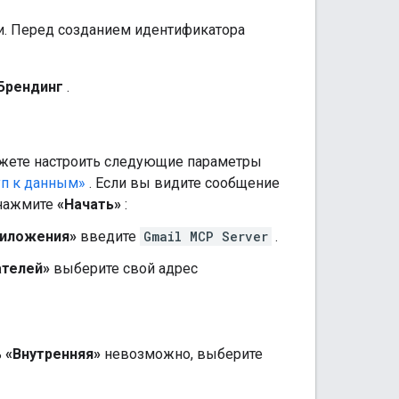
ии. Перед созданием идентификатора
Брендинг
.
жете настроить следующие параметры
уп к данным»
. Если вы видите сообщение
 нажмите
«Начать»
:
риложения»
введите
Gmail MCP Server
.
ателей»
выберите свой адрес
ь
«Внутренняя»
невозможно, выберите