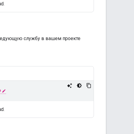
d.
следующую службу в вашем проекте
D
d.