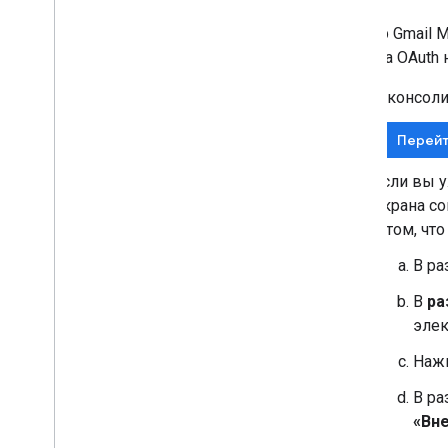
Сервер Gmail 
клиента OAuth 
В консоли
Перейт
Если вы 
экрана со
о том, чт
В р
В
ра
элек
Наж
В р
«Вн