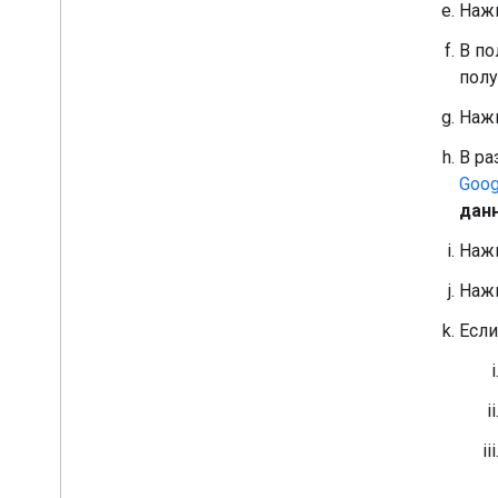
Наж
В п
полу
Наж
В р
Goog
данн
Наж
Наж
Если