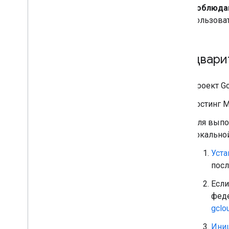
Соблюдай
пользоват
Предвари
Проект Go
Хостинг M
Для выпол
локально
Уста
посл
Если
феде
gclo
Иниц