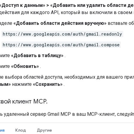
«Доступ к данным»
>
«Добавить или удалить области д
действия для каждого API, который вы включили в своем п
азделе
«Добавить области действия вручную»
вставьте об
https://www.googleapis.com/auth/gmail.readonly
https://www.googleapis.com/auth/gmail.compose
мите
«Добавить в таблицу»
.
мите
«Обновить»
.
е выбора областей доступа, необходимых для вашего при
ным»
нажмите
«Сохранить»
.
свой клиент MCP
.
ь удаленный сервер Gmail MCP в ваш MCP-клиент, следуйт
ия
Клод
Другие