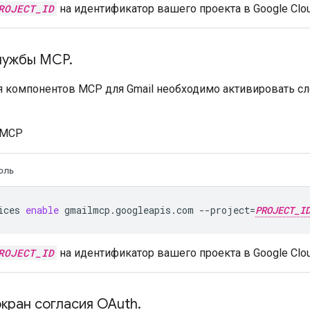
ROJECT_ID
на идентификатор вашего проекта в Google Clou
лужбы MCP
.
 компонентов MCP для Gmail необходимо активировать 
 MCP
оль
ices
enable
gmailmcp.googleapis.com
--project
=
PROJECT_I
ROJECT_ID
на идентификатор вашего проекта в Google Clou
экран согласия OAuth
.