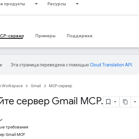
се продукты
Ресурсы
CP-сервер
Примеры
Поддержка
Эта страница переведена с помощью
Cloud Translation API
.
e Workspace
Gmail
MCP-сервер
йте сервер Gmail MCP
.
ые требования
ер Gmail MCP.