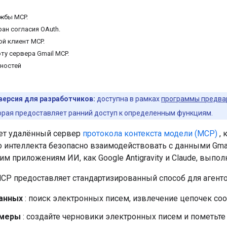
жбы MCP.
ан согласия OAuth.
ой клиент MCP.
ту сервера Gmail MCP.
ностей
версия для разработчиков:
доступна в рамках
программы предвар
торая предоставляет ранний доступ к определенным функциям.
ает удалённый сервер
протокола контекста модели (MCP)
, 
 интеллекта безопасно взаимодействовать с данными Gmai
им приложениям ИИ, как Google Antigravity и Claude, выполн
MCP предоставляет стандартизированный способ для агенто
анных
: поиск электронных писем, извлечение цепочек со
 меры
: создайте черновики электронных писем и пометьте