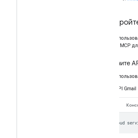
Настройт
Для использова
клиент MCP дл
Включите AP
Для использов
API Gmail
CLI
Конс
gcloud
serv