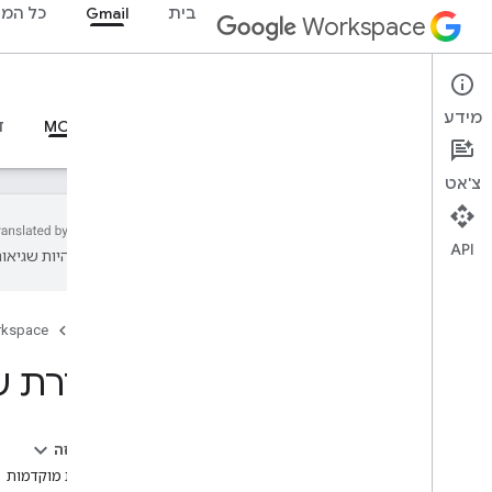
בית
Gmail
כל המו
Workspace
Gmail
מידע
סקירה כללית
מדריכים
חומרי עזר
שרת MCP
ד
צ'אט
API
עשויות להיות שגיאות
מדריכים
הגדרת שרת ה-MCP של Gmail
דף הבית
rkspace
חומר עזר בנושא MCP
הגדרת שרת ה-P
סקירה כללית
כלים
בדף הזה
דרישות מוקדמות