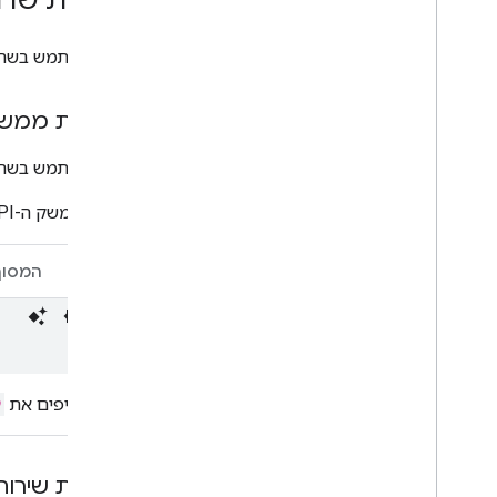
כדי להשתמש בשרת ה-MCP של Gmail, צריך להפעיל אותו בפרויקט Google Cloud ואז להגדיר את לקו
הפעלת ממשקי 
כדי להשתמש בשרת Gmail MCP, צריך להפעיל את ה-API הבא בפרויקט loud
ממשק ה-API של Gmail
CLI
המסוף
מחליפים את
הפעלת שירותי ה