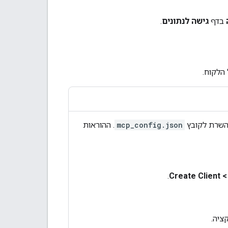
בדף
גישה לנתונים
.
mcp_config.json
. ההוראות
>
‏
Create Client
.
ציה.