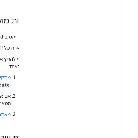
דרישות מו
פרויקט ב-Google Cloud. כדי ליצור פרויקט, אפשר לעיין במאמר בנושא
מארח של MCP, כמו
הבאים:
מתקינים את 
date
המאוח
מאתחלים א
הגדרת שרת ה-MCP ש