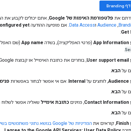
Brand
דרתם את
פלטפורמת האימות של Google
Brand
,‏
Audience
ו
Data Access
. אם מופיעה ההודעה
onfigured yet
:
Get 
App Information
(פרטי האפליקציה), בשדה
App name
(שם האפליק
.
Se
User support email
, בוחרים את כתובת האימייל או קבוצת Google המתאימה.
ם על
הבא
.
Audience
, לוחצים על
Internal
. אם אי אפשר לבחור באפשרות
פנימי
ם על
הבא
.
Contact Information
, מזינים
כתובת אימייל
שאליה אפשר לשלוח הת
ם על
הבא
.
Finish
, קוראים את
המדיניות של Google בנושא נתוני משתמשים בשירותי API
תיבה
I agree to the Google API Services: User Data Policy
.