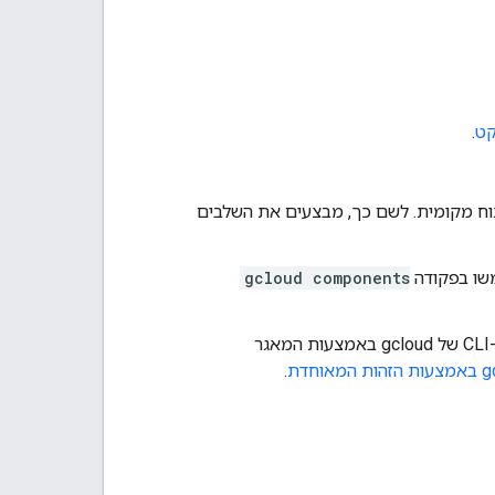
קט
.
 הזה, צריך להגדיר את ה-CLI של gcloud בסביבת פיתוח מקומית. לשם כך, מבצעים את השלבים
gcloud components
אם אתם משתמשים בספק זהויות חיצוני (IdP), קודם אתם צריכים להיכנס ל-CLI של gcloud באמצעות המאגר
.