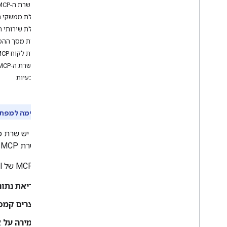
הגדרת שרת ה-MCP של Gmail
הפעלת ממשקי ה-PI
הפעלת שירותי ה-CP
הגדרת מסך ההסכמה 
הגדרת לקוח MCP
בדיקת שרת ה-MCP של Gmail
פתרון בעיות
תצוגה מקדימה למפת
ב-Gmail יש שרת מרוחק של
הגדרת שרת MCP של Gmail מאפשרת לאפליקציות AI כמו Google Antigravity ו-Claude לבצע פעולות ב-Gmail.
שרת ה-MCP של Gmail מספק לסוכני AI דרך סטנדרטית לבצע את הפעולות הבאות:
קריאת נתונ
יוצרים קמפי
שמירה על 