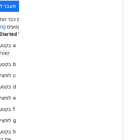
מעבר לדף ing
אם כבר הג
בקטעים
ing
על
Started
בקטע
rver
בקטע
לוחצי
בקטע
לוחצי
בקטע
לוחצי
בקטע
את ה