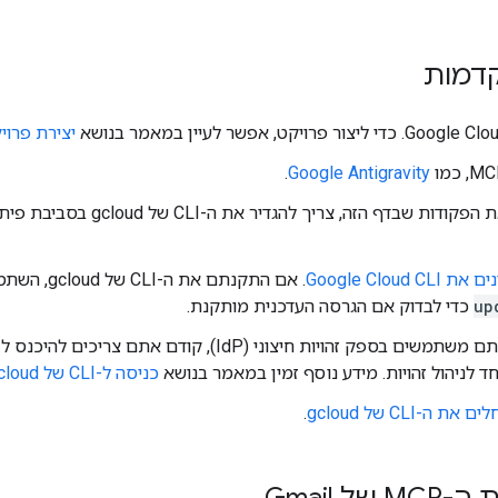
קדמות
יצירת פרוי
.
Google Antigravity
כדי להריץ את הפקודות שבדף
Google Cloud CLI
. אם התקנתם את ה-CLI של gcloud, השתמשו בפקודה
up
כדי לבדוק אם הגרסה העדכנית מותקנת.
ד לניהול זהויות. מידע נוסף זמין במאמר בנושא
כניסה ל-CLI של gcloud באמצעות הזהות המאוחדת
ת ה-CLI של gcloud
.
ל Gmail