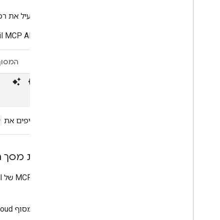
כדי להפעיל את רכיבי ה-MCP ב-Gmail, צריך להפעיל את השירות הבא בפ
il MCP API
CLI
המסוף
מחליפים את
הגדרת מסך ההס
OAuth.
במסוף Google Cloud, עוברים אל