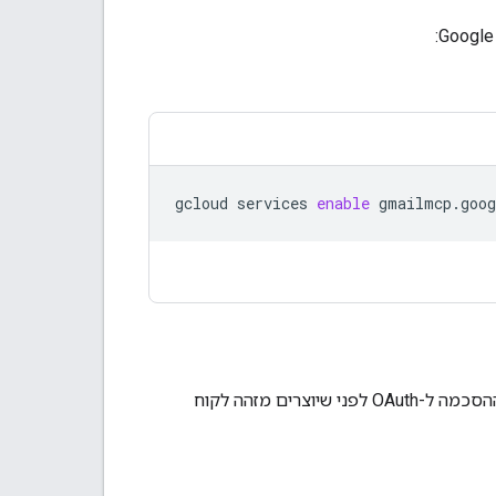
gcloud
services
enable
gmailmcp.goog
שרת ה-MCP של Gmail משתמש ב-OAuth 2.0 לאימות ולהרשאה. צריך להגדיר את מסך ההסכמה ל-OAuth לפני שיוצרים מזהה לקוח