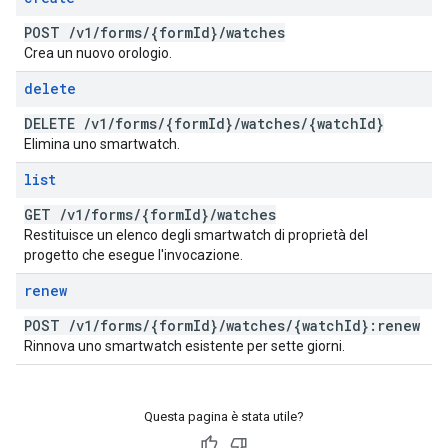
POST
/
v1
/
forms
/
{form
Id}
/
watches
Crea un nuovo orologio.
delete
DELETE
/
v1
/
forms
/
{form
Id}
/
watches
/
{watch
Id}
Elimina uno smartwatch.
list
GET
/
v1
/
forms
/
{form
Id}
/
watches
Restituisce un elenco degli smartwatch di proprietà del
progetto che esegue l'invocazione.
renew
POST
/
v1
/
forms
/
{form
Id}
/
watches
/
{watch
Id}:renew
Rinnova uno smartwatch esistente per sette giorni.
Questa pagina è stata utile?