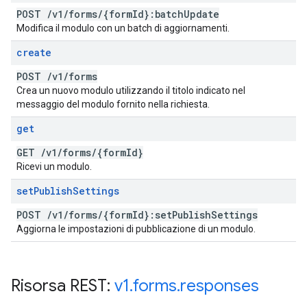
POST
/
v1
/
forms
/
{form
Id}:batch
Update
Modifica il modulo con un batch di aggiornamenti.
create
POST
/
v1
/
forms
Crea un nuovo modulo utilizzando il titolo indicato nel
messaggio del modulo fornito nella richiesta.
get
GET
/
v1
/
forms
/
{form
Id}
Ricevi un modulo.
set
Publish
Settings
POST
/
v1
/
forms
/
{form
Id}:set
Publish
Settings
Aggiorna le impostazioni di pubblicazione di un modulo.
Risorsa REST:
v1
.
forms
.
responses