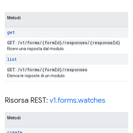
Metodi
get
GET
/
v1
/
forms
/
{form
Id}
/
responses
/
{response
Id}
Ricevi una risposta dal modulo.
list
GET
/
v1
/
forms
/
{form
Id}
/
responses
Elenca le risposte di un modulo.
Risorsa REST:
v1
.
forms
.
watches
Metodi
create