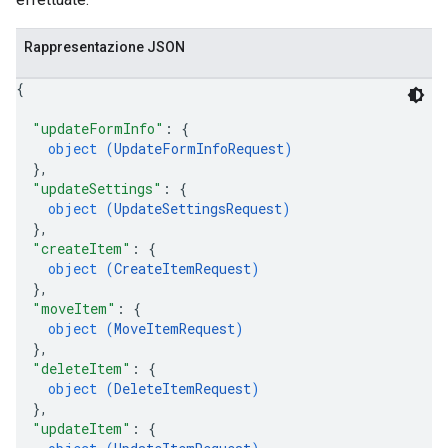
Rappresentazione JSON
{
"updateFormInfo"
: 
{
object (
UpdateFormInfoRequest
)
}
,
"updateSettings"
: 
{
object (
UpdateSettingsRequest
)
}
,
"createItem"
: 
{
object (
CreateItemRequest
)
}
,
"moveItem"
: 
{
object (
MoveItemRequest
)
}
,
"deleteItem"
: 
{
object (
DeleteItemRequest
)
}
,
"updateItem"
: 
{