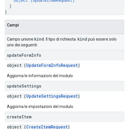
object (
UpdateItemRequest
)
}
}
Campi
kind
kind
Campo unione
. Il tipo di richiesta.
può essere solo
uno dei seguenti:
update
Form
Info
object (
UpdateFormInfoRequest
)
Aggiorna le informazioni del modulo.
update
Settings
object (
UpdateSettingsRequest
)
Aggiorna le impostazioni del modulo.
create
Item
object (
CreateItemRequest
)