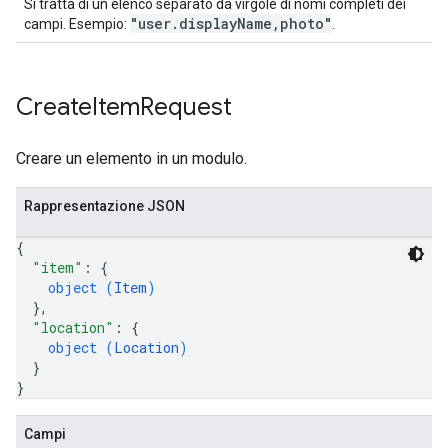
Si tratta di un elenco separato da virgole di nomi completi dei
"user.displayName,photo"
campi. Esempio:
.
Create
Item
Request
Creare un elemento in un modulo.
Rappresentazione JSON
{
"item"
: 
{
object (
Item
)
}
,
"location"
: 
{
object (
Location
)
}
}
Campi