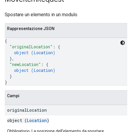
Spostare un elemento in un modulo.
Rappresentazione JSON
{
"originalLocation"
: 
{
object (
Location
)
}
,
"newLocation"
: 
{
object (
Location
)
}
}
Campi
original
Location
object (
Location
)
Obbligatorio. La posizione dell'elemento da spostare.