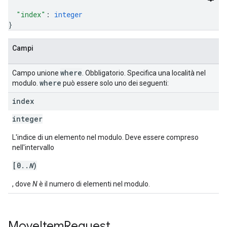
"index"
: 
integer
}
Campi
where
Campo unione
. Obbligatorio. Specifica una località nel
where
modulo.
può essere solo uno dei seguenti:
index
integer
L'indice di un elemento nel modulo. Deve essere compreso
nell'intervallo
[0..
N
)
, dove
N
è il numero di elementi nel modulo.
Move
Item
Request