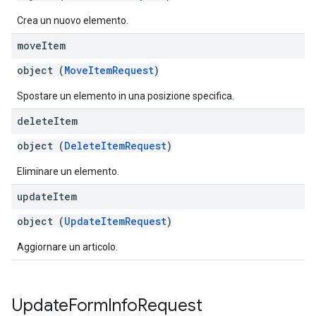
Crea un nuovo elemento.
move
Item
object (
MoveItemRequest
)
Spostare un elemento in una posizione specifica.
delete
Item
object (
DeleteItemRequest
)
Eliminare un elemento.
update
Item
object (
UpdateItemRequest
)
Aggiornare un articolo.
Update
Form
Info
Request