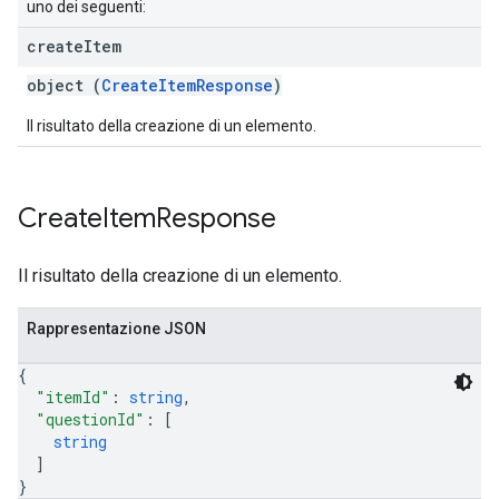
uno dei seguenti:
create
Item
object (
CreateItemResponse
)
Il risultato della creazione di un elemento.
Create
Item
Response
Il risultato della creazione di un elemento.
Rappresentazione JSON
{
"itemId"
: 
string
,
"questionId"
: 
[
string
]
}