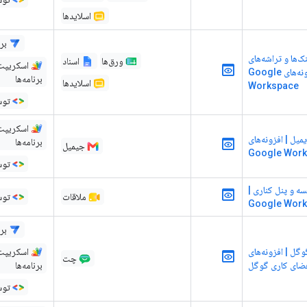
اسلایدها
برگ
‌ها و تراشه‌های
ورق‌ها
اسناد
اسکریپت
هوشمند | افزونه‌های Google
برنامه‌ها
اسلایدها
Workspace
توس
اسکریپت
یل | افزونه‌های
برنامه‌ها
جیمیل
Google Wor
توس
 و پنل کناری |
ملاقات
توس
برگ
گل | افزونه‌های
اسکریپت
چت
ضای کاری گوگل
برنامه‌ها
توس