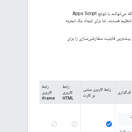
برای توسعه صفحات وب ارائه می‌دهد که می‌توانند با توابع Apps Script
د. رابط‌های توسعه‌یافته با سرویس HTML بسیار قابل تنظیم هستند، اما برای ایجاد یک تجربه
Google Workspac جاسازی می‌کنند و بیشترین قابلیت سفارشی‌سازی را برای
رابط
رابط
رابط کاربری مبتنی
 کدگذاری
کاربری
کاربری
بر کارت
iframe
HTML
block
block
check_circle
عه کامل