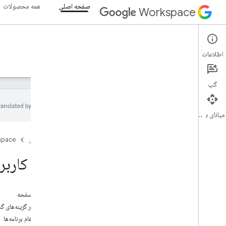
صفحه اصلی
همه محصولات
Workspace
صفحه اصلی
اطلاعات
نمای کلی
کاوشگر
راهنما
پشتیبانی
گپ
میانای برنامه‌سازی کاربردی
صفحه اصلی
صفحه اصلی
space
محصولات توسعه دهنده
شروع به کار
رابط کاربری Google Workspace را گست
ساخت با هوش مصنوعی، ساخت با هوش
مصنوعی
الآن امتحانش کن
در این صفحه
مدل استاندارد شده‌ی Google Workspace
مروری بر گزینه‌های گسترش راب
برای ابزارهای عامل و APIها
انواع ادغام برنامه‌ها