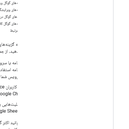
افزونه‌های گوگل 
برنامه های Google Workspace
افزونه‌های ویرایشگ
کنسول مدیریت
برنامه‌های گوگل درا
جستجوی ابری
افزونه‌های گوگل کل
جیمیل
مباحث مرتبط
Google Calendar
Google Chat
Google Classroom
گسترش دهید، از جمل
Google Docs
Google Drive
Google Forms
Google Keep
سرویس شما در Google Docs ایج
Google Meet
Google Sheets
Google Sites
Google Chat بسازید که به کاربران امکان دهد برگه‌های زمانی هفتگی را مستقیماً از Google Chat
Google Slides
Google Tasks
Google Sheets یا Google Slides 
Google Vault
شما می‌توانید اکثر گزینه‌ه
در رویدادهای Google Workspace مشترک