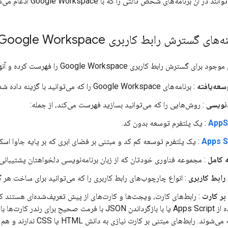
رنامه‌های شخص ثالثی را که با Google Workspace ادغام می‌شوند، پیدا و نصب کنند.
 گسترش رابط کاربری Google Workspace
ی Google Workspace را فهرست کرده و آنها را بر اساس این ویژگی‌ها مقایسه می‌کند:
سعه‌یافته
: برنامه‌های Google Workspace را که می‌توانید با گزینه داده شده گسترش دهید، فهرست می‌کند.
دنویسی
: روش‌هایی را که می‌توانید بسازید فهرست می‌کند، از جمله:
AppS
: یک پلتفرم توسعه بدون کد.
Apps S
: یک پلتفرم توسعه کم کد و مبتنی بر فضای ابری که بر پایه جاوا اسک
 کامل
: مجموعه فناوری خودتان که از زبان برنامه‌نویسی دلخواهتان پشتیبانی 
رابط کاربری
: انواع چارچوب‌های رابط کاربری را که می‌توانید برای ساخت هر گز
بر کارت
: رابط‌های کارت، ویجت‌ها و کارت‌های از پیش تعریف‌شده‌ای هستند که 
استفاده از Apps Script یا با بازگرداندن JSON با فرمت صح
ساخته می‌شوند. رابط‌های مبتن