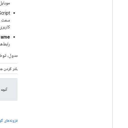
موبایل
در رویدادهای Google Developers شرکت
کنید
: cript
کاربری
frame
رابط‌ها
در ادامه جدول، توض
فیلتر کردن جد
آنچه 
افزونه‌های 