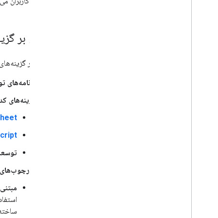
آنلاین که کاربران می‌توانند در آن ب
شوید
گسترش، خودکار و به اشتراک گذاری
مروری بر گزینه‌های
نمای کلی
افزونه ها
جدول زیر گزینه‌های موجود برای گسترش رابط کاربر
Apps Script
برنامه های چت
برنامه‌های تو
درایو برنامه ها
بازار
گزینه‌های ک
heet
یادداشت های انتشار
تغییرات اخیر محصول
cript
فهرست یادداشت های انتشار
توسعه
در جریان باشید
چارچوب‌های 
مشترک شدن در خبرنامه ما
مبتنی 
به برنامه پیش نمایش برنامه نویس بپیوندید
کانال یوتیوب ما را کاوش کنید
با Google Workspace شریک شوید