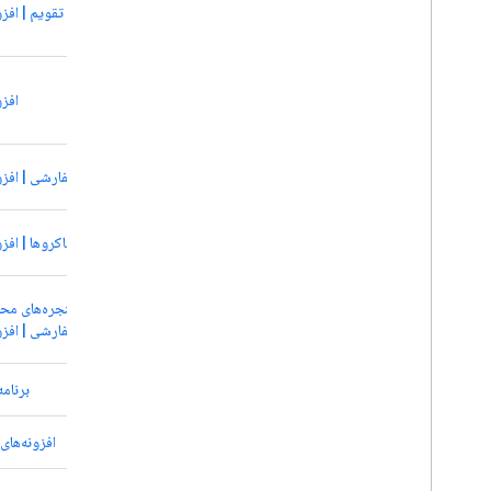
افزو
توابع سفارشی | افزو
ماکروها | افز
منوها، پنجره‌های محا
کناری سفارشی | افزو
برنامه
افزونه‌ها