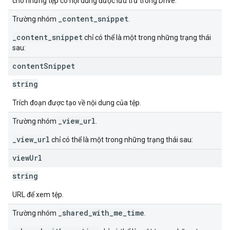
cho những tệp có nội dung được lưu trữ trong Drive.
_content_snippet
Trường nhóm
.
_content_snippet
chỉ có thể là một trong những trạng thái
sau:
content
Snippet
string
Trích đoạn được tạo về nội dung của tệp.
_view_url
Trường nhóm
.
_view_url
chỉ có thể là một trong những trạng thái sau:
view
Url
string
URL để xem tệp.
_shared_with_me_time
Trường nhóm
.