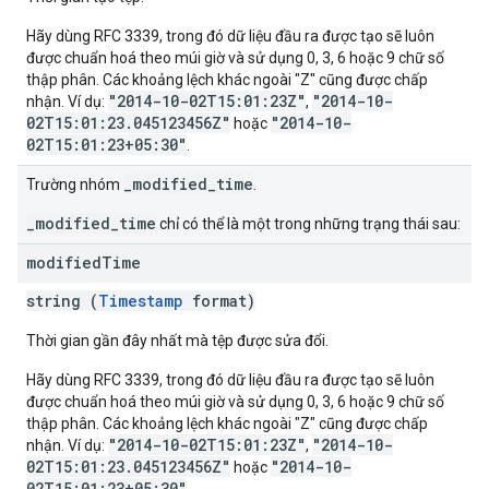
Hãy dùng RFC 3339, trong đó dữ liệu đầu ra được tạo sẽ luôn
được chuẩn hoá theo múi giờ và sử dụng 0, 3, 6 hoặc 9 chữ số
thập phân. Các khoảng lệch khác ngoài "Z" cũng được chấp
"2014-10-02T15:01:23Z"
"2014-10-
nhận. Ví dụ:
,
02T15:01:23.045123456Z"
"2014-10-
hoặc
02T15:01:23+05:30"
.
_modified_time
Trường nhóm
.
_modified_time
chỉ có thể là một trong những trạng thái sau:
modified
Time
string (
Timestamp
format)
Thời gian gần đây nhất mà tệp được sửa đổi.
Hãy dùng RFC 3339, trong đó dữ liệu đầu ra được tạo sẽ luôn
được chuẩn hoá theo múi giờ và sử dụng 0, 3, 6 hoặc 9 chữ số
thập phân. Các khoảng lệch khác ngoài "Z" cũng được chấp
"2014-10-02T15:01:23Z"
"2014-10-
nhận. Ví dụ:
,
02T15:01:23.045123456Z"
"2014-10-
hoặc
02T15:01:23+05:30"