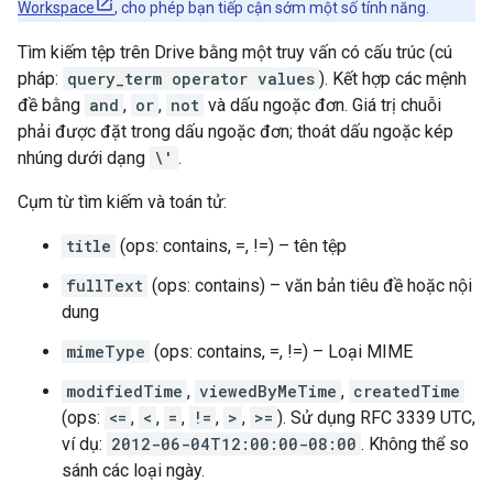
Workspace
, cho phép bạn tiếp cận sớm một số tính năng.
Tìm kiếm tệp trên Drive bằng một truy vấn có cấu trúc (cú
pháp:
query_term operator values
). Kết hợp các mệnh
đề bằng
and
,
or
,
not
và dấu ngoặc đơn. Giá trị chuỗi
phải được đặt trong dấu ngoặc đơn; thoát dấu ngoặc kép
nhúng dưới dạng
\'
.
Cụm từ tìm kiếm và toán tử:
title
(ops: contains, =, !=) – tên tệp
fullText
(ops: contains) – văn bản tiêu đề hoặc nội
dung
mimeType
(ops: contains, =, !=) – Loại MIME
modifiedTime
,
viewedByMeTime
,
createdTime
(ops:
<=
,
<
,
=
,
!=
,
>
,
>=
). Sử dụng RFC 3339 UTC,
ví dụ:
2012-06-04T12:00:00-08:00
. Không thể so
sánh các loại ngày.