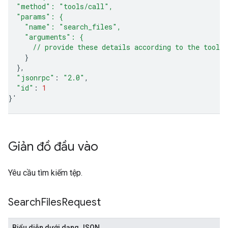
  "method": "tools/call",
  "params": {
    "name": "search_files",
    "arguments": {
      // provide these details according to the tool'
}
}
"jsonrpc"
:
"2.0"
"id"
:
1
}
'
Giản đồ đầu vào
Yêu cầu tìm kiếm tệp.
Search
Files
Request
Biểu diễn dưới dạng JSON