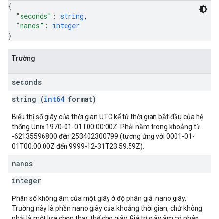
{
"seconds"
: 
string
,
"nanos"
: 
integer
}
Trường
seconds
string (
int64
format)
Biểu thị số giây của thời gian UTC kể từ thời gian bắt đầu của hệ
thống Unix 1970-01-01T00:00:00Z. Phải nằm trong khoảng từ
-62135596800 đến 253402300799 (tương ứng với 0001-01-
01T00:00:00Z đến 9999-12-31T23:59:59Z).
nanos
integer
Phân số không âm của một giây ở độ phân giải nano giây.
Trường này là phần nano giây của khoảng thời gian, chứ không
phải là một lựa chọn thay thế cho giây. Giá trị giây âm có phân