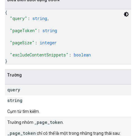
{
"query"
: 
string
,
"pageToken"
: 
string
"pageSize"
: 
integer
"excludeContentSnippets"
: 
boolean
}
Trường
query
string
Cụm từ tìm kiếm.
_page_token
Trường nhóm
.
_page_token
chỉ có thể là một trong những trạng thái sau: