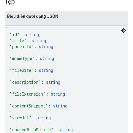
Tệp
Biểu diễn dưới dạng JSON
{
"id"
: 
string
,
"title"
: 
string
,
"parentId"
: 
string
,
"mimeType"
: 
string
"fileSize"
: 
string
"description"
: 
string
"fileExtension"
: 
string
"contentSnippet"
: 
string
"viewUrl"
: 
string
"sharedWithMeTime"
: 
string