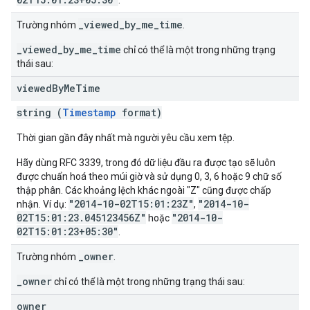
.
_viewed_by_me_time
Trường nhóm
.
_viewed_by_me_time
chỉ có thể là một trong những trạng
thái sau:
viewed
By
Me
Time
string (
Timestamp
format)
Thời gian gần đây nhất mà người yêu cầu xem tệp.
Hãy dùng RFC 3339, trong đó dữ liệu đầu ra được tạo sẽ luôn
được chuẩn hoá theo múi giờ và sử dụng 0, 3, 6 hoặc 9 chữ số
thập phân. Các khoảng lệch khác ngoài "Z" cũng được chấp
"2014-10-02T15:01:23Z"
"2014-10-
nhận. Ví dụ:
,
02T15:01:23.045123456Z"
"2014-10-
hoặc
02T15:01:23+05:30"
.
_owner
Trường nhóm
.
_owner
chỉ có thể là một trong những trạng thái sau:
owner