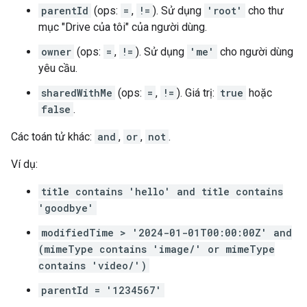
parentId
(ops:
=
,
!=
). Sử dụng
'root'
cho thư
mục "Drive của tôi" của người dùng.
owner
(ops:
=
,
!=
). Sử dụng
'me'
cho người dùng
yêu cầu.
sharedWithMe
(ops:
=
,
!=
). Giá trị:
true
hoặc
false
.
Các toán tử khác:
and
,
or
,
not
.
Ví dụ:
title contains 'hello' and title contains
'goodbye'
modifiedTime > '2024-01-01T00:00:00Z' and
(mimeType contains 'image/' or mimeType
contains 'video/')
parentId = '1234567'