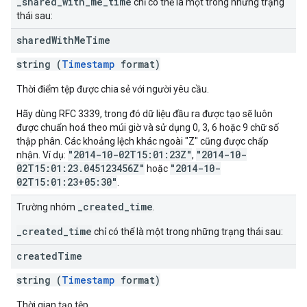
_shared_with_me_time
chỉ có thể là một trong những trạng
thái sau:
shared
With
Me
Time
string (
Timestamp
format)
Thời điểm tệp được chia sẻ với người yêu cầu.
Hãy dùng RFC 3339, trong đó dữ liệu đầu ra được tạo sẽ luôn
được chuẩn hoá theo múi giờ và sử dụng 0, 3, 6 hoặc 9 chữ số
thập phân. Các khoảng lệch khác ngoài "Z" cũng được chấp
"2014-10-02T15:01:23Z"
"2014-10-
nhận. Ví dụ:
,
02T15:01:23.045123456Z"
"2014-10-
hoặc
02T15:01:23+05:30"
.
_created_time
Trường nhóm
.
_created_time
chỉ có thể là một trong những trạng thái sau:
created
Time
string (
Timestamp
format)
Thời gian tạo tệp.