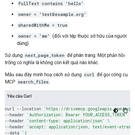
fullText contains 'hello'
owner = 'test@example.org'
sharedWithMe = true
owner = 'me'
(đối với tệp thuộc sở hữu của người
dùng)
Sử dụng
next_page_token
để phân trang. Một phản hồi
trống có nghĩa là không còn kết quả nào khác.
Mẫu sau đây minh hoạ cách sử dụng
curl
để gọi công cụ
MCP
search_files
.
Yêu cầu Curl
curl
--location
'https://drivemcp.googleapis.com/mcp/
--header
'Authorization: Bearer YOUR_ACCESS_TOKEN'
\
--header
'content-type: application/json'
\
--header
'accept: application/json, text/event-stream
--data
'{