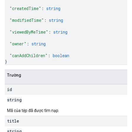
"createdTime"
: 
string
"modifiedTime"
: 
string
"viewedByMeTime"
: 
string
"owner"
: 
string
"canAddChildren"
: 
boolean
}
Trường
id
string
Mã của tệp đã được tìm nạp.
title
string