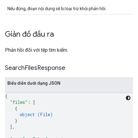
Nếu đúng, đoạn nội dung sẽ bị loại trừ khỏi phản hồi.
Giản đồ đầu ra
Phản hồi đối với tệp tìm kiếm.
Search
Files
Response
Biểu diễn dưới dạng JSON
{
"files"
: 
[
{
object (
File
)
}
]
,