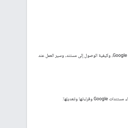
يقدّم هذا الدليل مفاهيم مثل الطرق الأساسية التي تتكوّن منها واجهة برمجة التطبيقات Google Docs API، وكيفية الوصول إلى مستند، وسير العمل عند