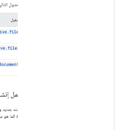
يوضّح الجدول التالي الاختلافات بين طريقتَي ive
عامل التشغيل
ive.files.get
ive.files.list
documents.get
سير عمل إنشاء
إنشاء مستند جديد وت
هذه الميزة كما هو 