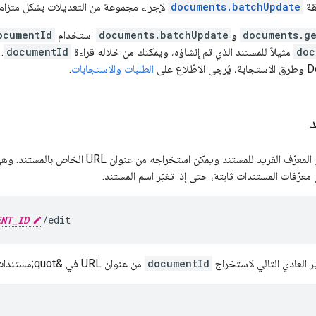
قة
documents.batchUpdate
لإجراء مجموعة من التعديلات بشكل متزام
documents.g
و
documents.batchUpdate
استخدام
ocumentId
doc
مثيلاً للمستند الذي تم إنشاؤه، ويمكنك من خلاله قراءة
documentId
.
الطلبات والاستجابات
.
د
هو المعرّف الفريد للمستند ويمكن است
معرّفات المستندات ثابتة، حتى إذا تغيّر اسم المستند.
ENT_ID
ر العادي التالي لاستخراج
documentId
من عنوان URL في &quot;مستندات Google&quot;: