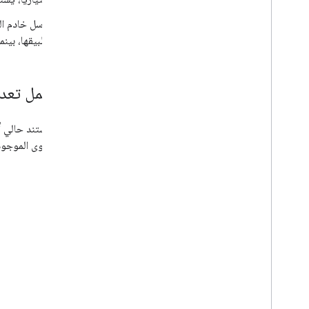
يرسل خادم الويب استجا
تطبيقها، بين
سير عمل تعدي
تعديل مستند حالي أكث
هو المحتوى الموجود