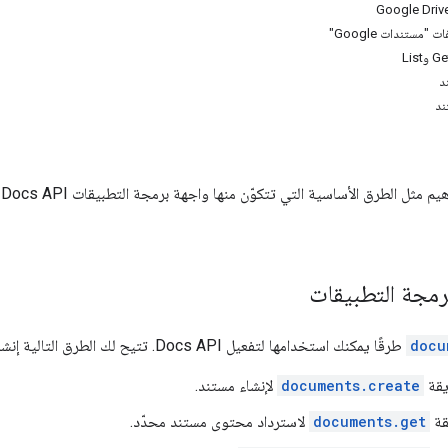
"مستندات Google"
د
ند
رمجة التطبيقات
docu
طرقًا يمكنك استخدامها لتفعيل Docs API. تتيح لك الطرق التالية إنشاء مستندات Google وقراءتها وتعديلها:
يقة
documents.create
لإنشاء مستند.
قة
documents.get
لاسترداد محتوى مستند محدّد.