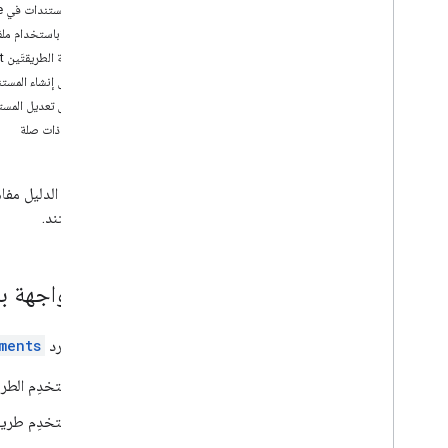
إدارة المستندات في Google Drive
إنشاء المستندات وإدارتها
العمل باستخدام ملفات 
التعامل مع علامات التبويب
مقارنة الطريقتَين Get وList
إدراج النص وحذفه ونقله
سير عمل إنشاء المستن
دمج النص
سير عمل تعديل المست
تنسيق النص
مواضيع ذات صلة
إدراج صور مضمنة
استخدام القوائم
العمل باستخدام الجداول
إنشاء مستند.
العمل باستخدام النطاقات المُعنونة
التعامل مع التعليقات والاقتراحات
استخدام أقنعة الحقول
طُرق واجهة ب
تثبيت مكتبات العملاء
إعداد موافقة OAuth
يوفر المورد
ments
استخدِم الطر
أفضل الممارسات
تحديد المشاكل وحلّها
استخدِم طري