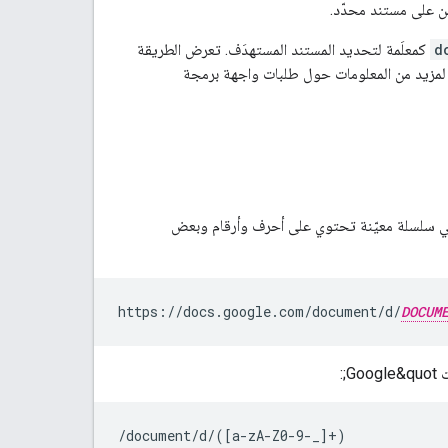
ن على مستند محدّد.
d
كمعلَمة لتحديد المستند المستهدَف. تعرض الطريقة
 لمزيد من المعلومات حول طلبات واجهة برمجة
خراجه من عنوان URL الخاص بالمستند. وهي سلسلة معيّنة تحتوي على أحرف وأرقام وبعض
https://docs.google.com/document/d/
DOCUM
/document/d/([a-zA-Z0-9-_]+)