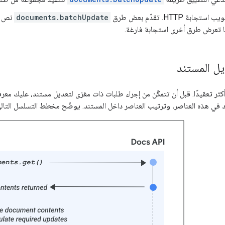
بة HTTP. تقدّم بعض طرق
documents.batchUpdate
نص اس
ما تعرض طرق أخرى استجابة فارغة.
ل المستند
ر تعقيدًا. قبل أن تتمكّن من إجراء طلبات ذات مغزى لتعديل مستند، عليك معرفة 
 في هذه العناصر، وترتيب العناصر داخل المستند. يوضّح مخطط التسلسل التال