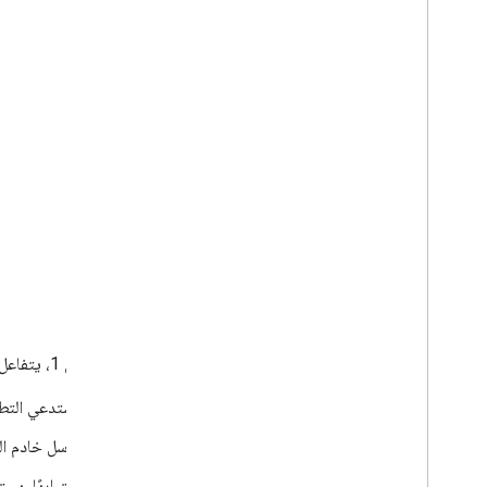
في الشكل 1، يتفاعل المستخدم مع المورد
يستدعي التط
يرسل خادم الويب استجابة HTTP تحتوي ع
اختياريًا، ي