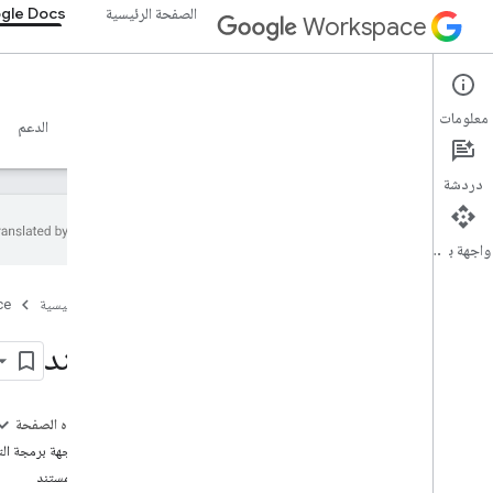
الصفحة الرئيسية
gle Docs
Workspace
Google Docs
معلومات
نظرة عامة
الأدلة
المرجع
خادم MCP
نماذج
الدعم
دردشة
واجهة برمجة التطبيقات
واجهة برمجة تطبيقات المستندات
الصفحة الرئيسية
ce
نظرة عامة
البدء
مستند
المفاهيم
مستند
بنية المستند
على هذه الصفحة
الطلبات والردود
طُرق واجهة برمجة ال
تعديل القواعد والسلوك
معرّف المستند