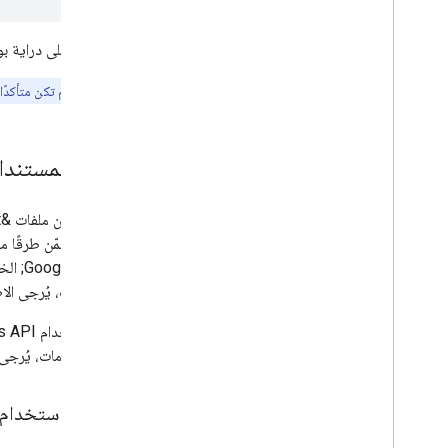
إذا كنت على دراية بواجهة gle Drive API
ملاحظة:
إذا لم تكن متأكدً
إدارة المستندات في ve
Google&quot; الخاصة بالمستخدم. على سبيل المثال، لنسخ ملفات "مستندات Google"، استخدِم طريقة
المعلومات، يُرجى الا
من المعلومات، يُرجى
العمل باستخدام ملف