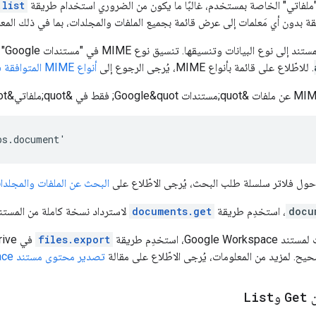
"ملفاتي" الخاصة بمستخدم، غالبًا ما يكون من الضروري استخدام طريقة
.list
ة بدون أي مَعلمات إلى عرض قائمة بجميع الملفات والمجلدات، بما في ذلك المعر
. للاطّلاع على قائمة بأنواع MIME، يُرجى الرجوع إلى
أنواع MIME المتوافقة في Google Workspace وGoogle Drive
حول فلاتر سلسلة طلب البحث، يُرجى الاطّلاع على
البحث عن الملفات والمجلدا
docu
، استخدِم طريقة
documents.get
لاسترداد نسخة كاملة من المستند 
Go، استخدِم طريقة
files.export
في Drive مع
يح. لمزيد من المعلومات، يُرجى الاطّلاع على مقالة
تصدير محتوى مستند Google Workspace
ن
Get
و
List