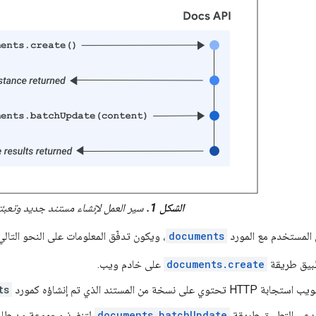
الشكل 1.
سير العمل لإنشاء مستند جديد وتعبئ
documents
، ويكون تدفّق المعلومات على النحو التالي
بيق طريقة
documents.create
على خادم ويب.
لى نسخة من المستند الذي تم إنشاؤه كمورد
ts
ستدعي التطبيق طريقة
documents.batchUpdate
لتنفيذ مجموعة من طلبات