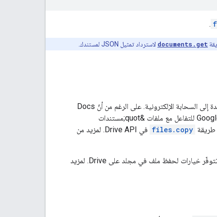
.
f
قة
documents.get
لاسترداد تمثيل JSON لمستندك.
يتم تخزين ملفات &quot;مستندات Google&quot; في Google Drive، وهي خدمة تخزين مستندة إلى السحابة الإلكترونية. على الرغم من أنّ Docs
API تتضمّن طرقًا مستقلة خاصة بها، غالبًا ما يكون من الضروري أيضًا استخدام طرق Google Drive API للتفاعل مع ملفات &quot;مستندات
files.copy
في Drive API. لمزيد من
عند استخدام Docs API، يتم تلقائيًا حفظ مستند جديد في المجلد الجذر للمستخدم على Drive. تتوفّر خيارات لحفظ ملف في مجلد على Drive. لمزيد