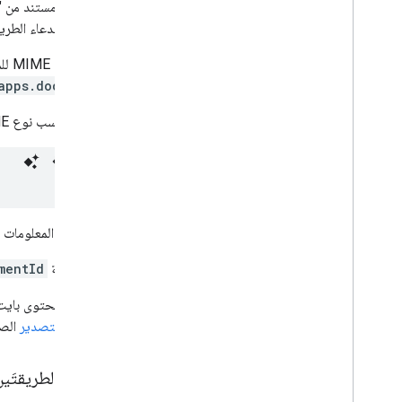
لاسترداد مستند من 
يؤدي استدعاء الطريق
يشير نوع MIME للمستند إلى نوع البيانات وتنسيقها. تنسيق نوع MIME في "مستندات Google" هو
apps.document
للبحث حسب نوع MIME عن ملفات &quot;مستندات Google&quot; فقط في &quot;ملفاتي&quot;، أضِف فلتر سلسلة طلب البحث التالي:
لمزيد من المعلومات 
بعد معرفة
mentId
لتصدير محتوى بايت لمستند ogle Workspace
MIME للتصدير
الصح
مقارنة الطريقتَي