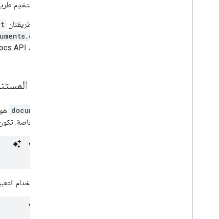
استخدِم طري
التمديد والتشغيل التلقائي
الشبكات الإضافية
تتطلّب الطريقتان
et
Apps Script
uments.create
التطبيقات Docs API وطرق الاستجابة، يُرجى الاطّلاع على
معرّف المستن
documentId
الرموز الخاصة. تكون 
يمكن استخدام التعبي