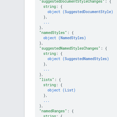
"suggestedDocumentStyleChanges"
: 
{
string
: 
{
object (
SuggestedDocumentStyle
)
}
,
...
}
,
"namedStyles"
: 
{
object (
NamedStyles
)
}
,
"suggestedNamedStylesChanges"
: 
{
string
: 
{
object (
SuggestedNamedStyles
)
}
,
...
}
,
"lists"
: 
{
string
: 
{
object (
List
)
}
,
...
}
,
"namedRanges"
: 
{
string
: 
{