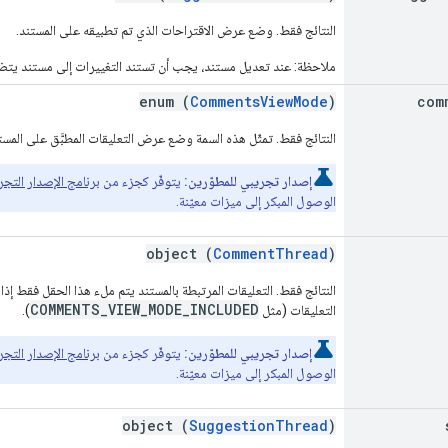
النتائج فقط. وضع عرض الاقتراحات الذي تم تطبيقه على المستند.
ملاحظة: عند تعديل مستند، يجب أن تستند التغييرات إلى مستند يتض
enum (
CommentsViewMode
)
com
النتائج فقط. تمثّل هذه السمة وضع عرض التعليقات المطبَّق على المست
إصدار تجريبي للمطوّرين:
يتوفّر كجزء من
برنامج الإصدار التجريبي للمط
الوصول المبكر إلى ميزات معيّنة.
object (
CommentThread
)
النتائج فقط. التعليقات المرتبطة بالمستند يتم ملء هذا الحقل فقط إذا
COMMENTS_VIEW_MODE_INCLUDED
التعليقات (مثل
).
إصدار تجريبي للمطوّرين:
يتوفّر كجزء من
برنامج الإصدار التجريبي للمط
الوصول المبكر إلى ميزات معيّنة.
object (
SuggestionThread
)