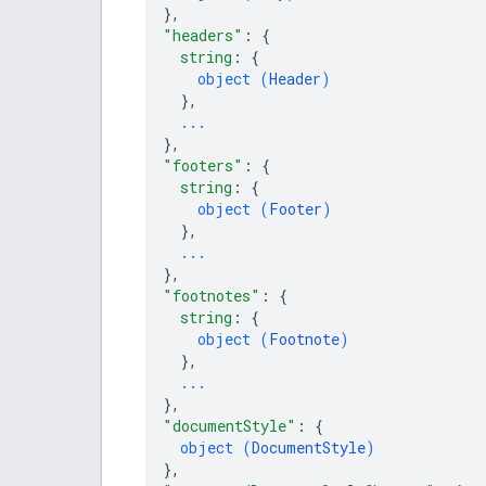
}
,
"headers"
: 
{
string
: 
{
object (
Header
)
}
,
...
}
,
"footers"
: 
{
string
: 
{
object (
Footer
)
}
,
...
}
,
"footnotes"
: 
{
string
: 
{
object (
Footnote
)
}
,
...
}
,
"documentStyle"
: 
{
object (
DocumentStyle
)
}
,