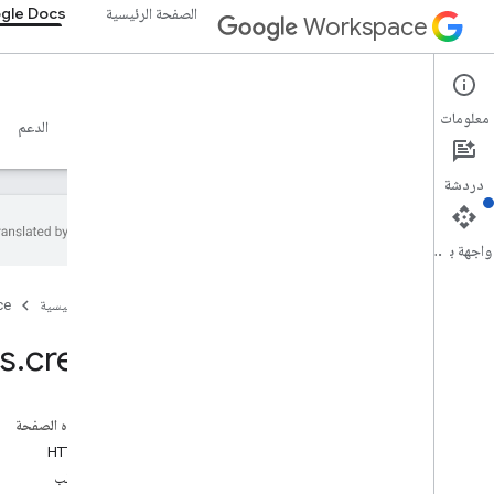
الصفحة الرئيسية
gle Docs
Workspace
Google Docs
معلومات
نظرة عامة
الأدلة
المرجع
خادم MCP
نماذج
الدعم
دردشة
واجهة برمجة التطبيقات
واجهة برمجة تطبيقات المستندات
الصفحة الرئيسية
ce
v1
نظرة عامة
s
.
create
موارد REST
عدد المستندات:
على هذه الصفحة
نظرة عامة
طلب HTTP
batch
Update
نص الطلب
انشاء