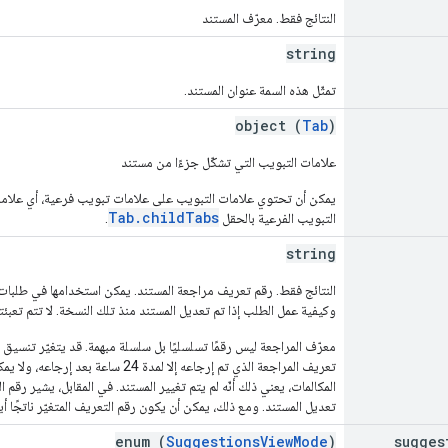
النتائج فقط. معرّف المستند
string
تمثّل هذه السمة عنوان المستند.
object (
Tab
)
علامات التبويب التي تشكّل جزءًا من مستند
يمكن أن تحتوي علامات التبويب على علامات تبويب فرعية، أي علامة
Tab.childTabs
التبويب الفرعية بالحقل
.
string
النتائج فقط. رقم تعريف مراجعة المستند. يمكن استخدامها في طلبات 
وكيفية عمل الطلب إذا تم تعديل المستند منذ تلك النسخة. لا تتم تعبئته
معرّف المراجعة ليس رقمًا تسلسليًا بل سلسلة مبهمة. قد يتغيّر تنسي
تعريف المراجعة الذي تم إرجاعه إلا لم
المكالمات، يعني ذلك أنّه لم يتم تغيير المستند. في المقابل، يشير رقم ا
تعديل المستند. ومع ذلك، يمكن أن يكون رقم التعريف المتغيّر ناتجًا 
enum (
SuggestionsViewMode
)
sugges