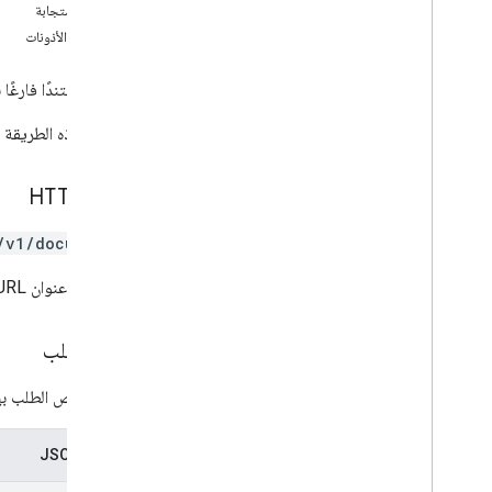
نص الاستجابة
جلب
نطاقات الأذونات
مكتبات العملاء
المتصفح
ينشئ مستندًا فارغًا 
Go
تعرض هذه الطريقة ال
Java
.
NET
Node
.
js
طلب HTTP
PHP
Python
/v1/documents
Ruby
يستخدِم عنوان URL بنية
حدود الاستخدام
نص الطلب
يتضمن نص الطلب بيانا
تمثيل JSON