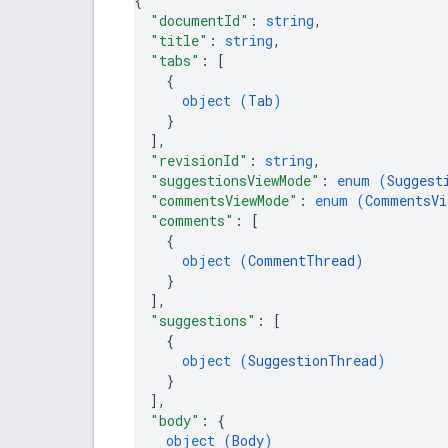
{
"documentId"
: 
string
,
"title"
: 
string
,
"tabs"
: 
[
{
object (
Tab
)
}
]
,
"revisionId"
: 
string
,
"suggestionsViewMode"
: 
enum (
Suggest
"commentsViewMode"
: 
enum (
CommentsVi
"comments"
: 
[
{
object (
CommentThread
)
}
]
,
"suggestions"
: 
[
{
object (
SuggestionThread
)
}
]
,
"body"
: 
{
object (
Body
)