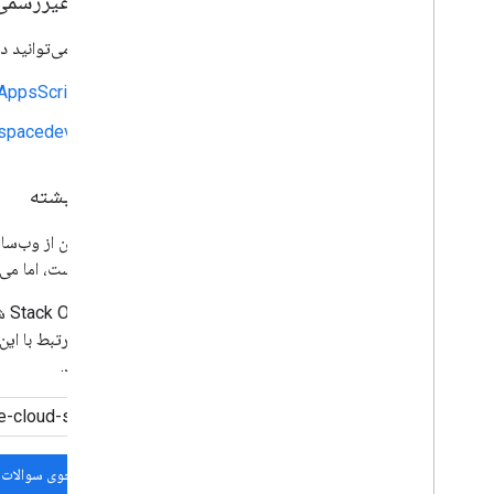
ردیت (غیررسمی
همچنین می‌توانید د
AppsScript
kspacedevs
سرریز پشته
ما همچنین از وب‌س
سایت نیست، اما می‌
Stack Overflow شامل سوالاتی در مورد موضوعات مختلف است و توسعه‌دهندگان از برچسب
سوالات مرتبط با ای
جلب کنید.
جستجوی سوالات 