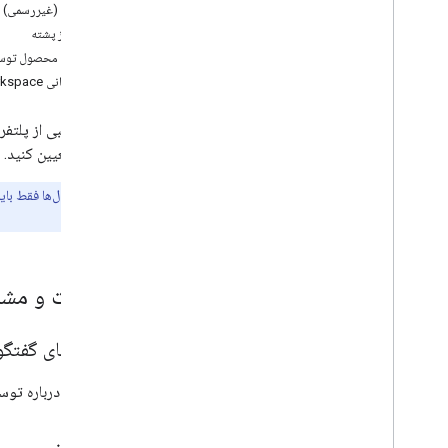
ردیت (غیررسمی)
سرریز پشته
بازخورد محصول توسع
با پشتیبانی Google Workspace تماس بگیرید
ما از ترکیبی از پلتف
کمک را تعیین کنید.
توجه:
این کانال‌ها فقط با
شود.
سوالات و مشا
انجمن‌های گفتگ
به گفتگو درباره توسعه Google Workspace د