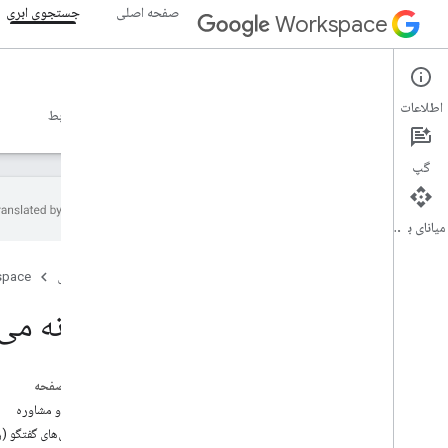
صفحه اصلی
جستجوی ابری
Workspace
Cloud Search
اطلاعات
نمای کلی
راهنما
مرجع
پشتیبانی
دایرکتوری رابط
گپ
میانای برنامه‌سازی کاربردی
چگونه می توان کمک گرفت
صفحه اصلی
space
شرایط خدمات
داده های کاربر و خط مشی توسعه دهنده
چگونه می 
یادداشت های انتشار
در این صفحه
سوالات و مشاوره
انجمن‌های گفتگو (