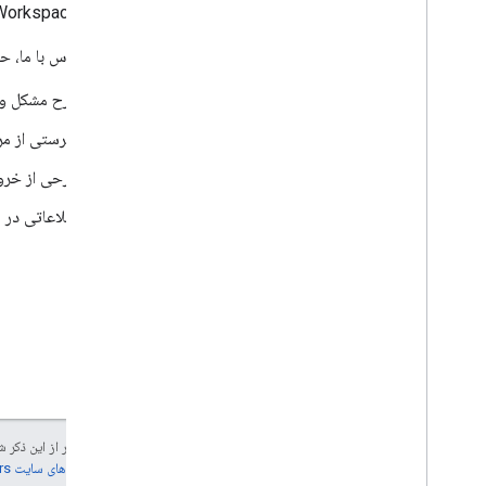
مدیران Google Workspace می‌توانند
هنگام تماس با ما، حت
شرح مشکل و ر
فهرستی از مر
شرحی از خروجی
اطلاعاتی در م
جز در مواردی که غیر از این ذک
جزئیات، به
خطمشی‌های سایت Google Developers‏