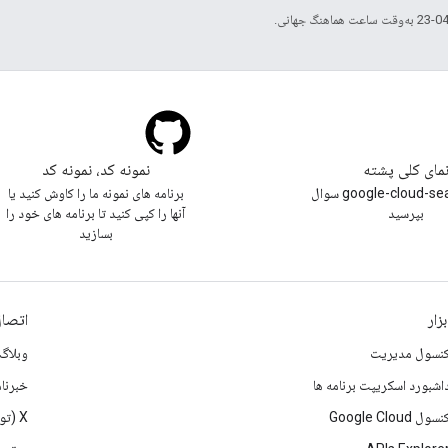
مای کلی پشته
نمونه کد، نمونه کد
با تگ google-cloud-search سوال
برنامه های نمونه ما را کاوش کنید یا
بپرسید
آنها را کپی کنید تا برنامه های خود را
بسازید
بزار
اتصال
نسول مدیریت
وبلاگ
اشبورد اسکریپت برنامه ها
خبرنام
نسول Google Cloud
X (تویتر)