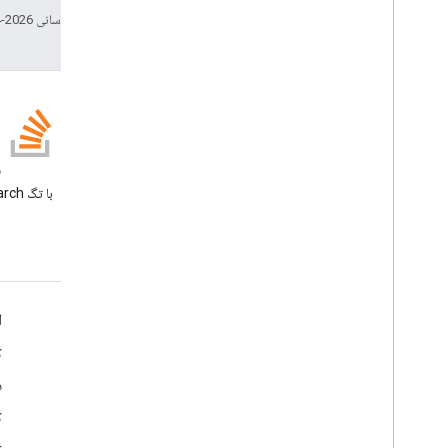
تاریخ آخرین به‌روزرسانی 2026-04-23 به‌وقت ساعت هماهنگ جهانی.
وبلاگ
ن
وبلاگ Google Workspace
Developers را بخوانید
Google Workspace برای توسعه دهندگان
ا
نمای کلی پلتفرم
ک
محصولات توسعه دهنده
د
یادداشت های انتشار
ک