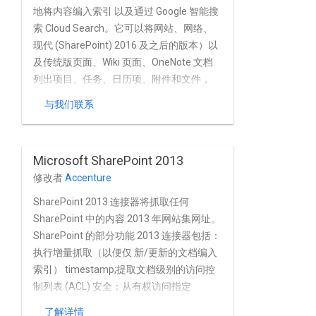
地将内容编入索引 以及通过 Google 智能搜
索 Cloud Search。它可以将网站、网络、
现代 (SharePoint) 2016 及之后的版本）以
及传统版页面、Wiki 页面、OneNote 文档
列出项目、任务、日历项、附件和文件，
近乎实时地实时访问 SharePoint 本地实
与我们联系
例。连接器 完全支持 Microsoft SharePoint
的内置用户和群组 以及 Active Directory 和
OAuth 提供程序 例如 SiteMinder 和 Okta。
Microsoft SharePoint 2013
该连接器支持 基本身份验证、NTLM 身份验
修改者
Accenture
证和 Kerberos 身份验证。
SharePoint 2013 连接器将抓取任何
SharePoint 中的内容 2013 年网站集网址。
SharePoint 的部分功能 2013 连接器包括：
执行增量抓取（以便仅 新/更新的文档编入
索引） timestamp;提取文档级别的访问控
制列表 (ACL) 安全；从有权访问指定
SharePoint 的任何机器运行 网址；支持
了解详情