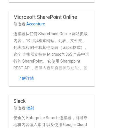
SiteMinder 和 Okta 等 OAuth 提供方。通过
尤其支持联合身份验证和合并 Microsoft
Microsoft SharePoint Online
365 租户。
修改者
Accenture
连接器从任何 SharePoint Online 网站抓取
内容 。它可以检索网站、列表、文件夹、
列表项和 附件和其他页面（.aspx 格式）。
这个 连接器支持在 Microsoft 365 产品中运
行的 SharePoint。 它使用 Sharepoint
REST API，提供内容和身份抓取功能， 基
于快照和非基于快照的增量，以及 文档层
了解详情
次结构支持。
Slack
修改者
辐射
安全的 Enterprise Search 连接器，能可靠
地将内容编入索引 以及使用 Google Cloud