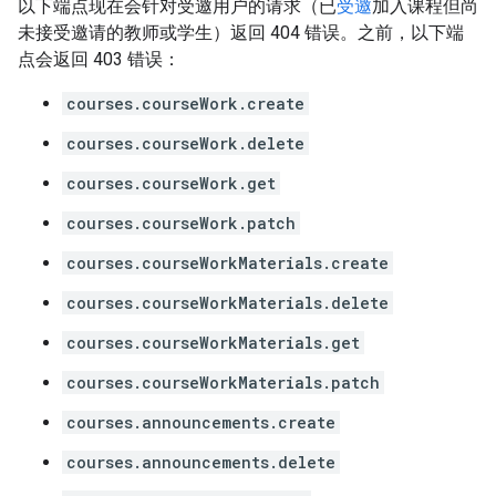
以下端点现在会针对受邀用户的请求（已
受邀
加入课程但尚
未接受邀请的教师或学生）返回 404 错误。之前，以下端
点会返回 403 错误：
courses.courseWork.create
courses.courseWork.delete
courses.courseWork.get
courses.courseWork.patch
courses.courseWorkMaterials.create
courses.courseWorkMaterials.delete
courses.courseWorkMaterials.get
courses.courseWorkMaterials.patch
courses.announcements.create
courses.announcements.delete