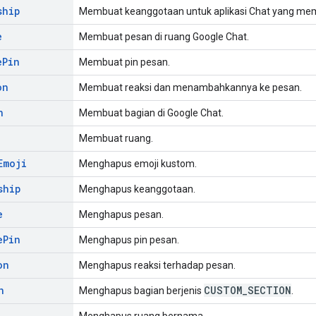
ship
Membuat keanggotaan untuk aplikasi Chat yang mema
e
Membuat pesan di ruang Google Chat.
e
Pin
Membuat pin pesan.
on
Membuat reaksi dan menambahkannya ke pesan.
n
Membuat bagian di Google Chat.
Membuat ruang.
Emoji
Menghapus emoji kustom.
ship
Menghapus keanggotaan.
e
Menghapus pesan.
e
Pin
Menghapus pin pesan.
on
Menghapus reaksi terhadap pesan.
n
CUSTOM
_
SECTION
Menghapus bagian berjenis
.
Menghapus ruang bernama.