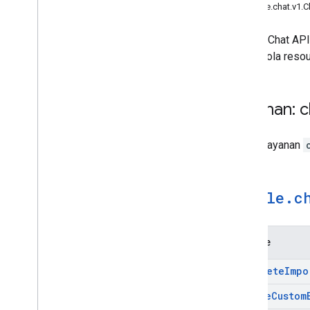
google
.
type
google.chat.v1.C
Referensi REST
Batas dan kuota
Google Chat API
mengelola resour
Layanan: c
Nama Layanan
google
.
c
Metode
Complete
Impo
Create
Custom