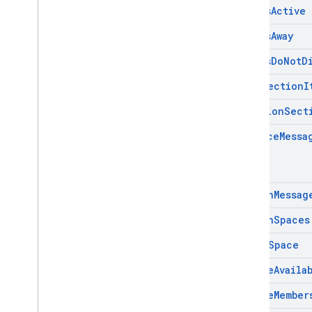
Mark
As
Active
Mark
As
Away
Mark
As
Do
Not
D
Move
Section
I
Position
Sect
Replace
Messa
Search
Messag
Search
Spaces
Set
Up
Space
Update
Availa
Update
Member