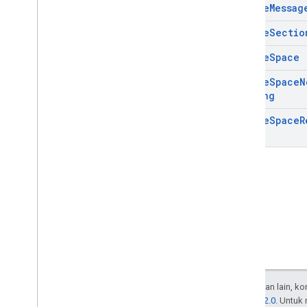
Update
Messag
Update
Sectio
Update
Space
Update
Space
N
Setting
Update
Space
R
Kecuali dinyatakan lain, k
Lisensi Apache 2.0
. Untuk