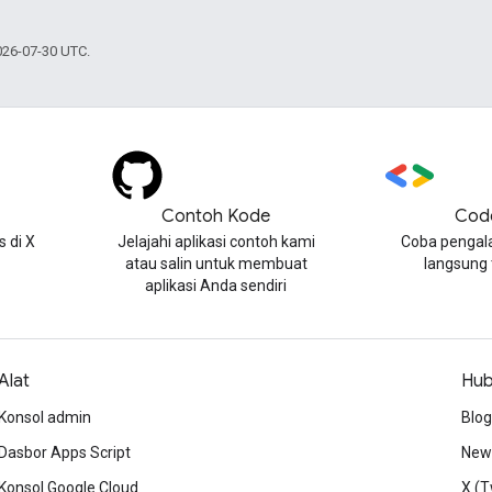
026-07-30 UTC.
Contoh Kode
Cod
 di X
Jelajahi aplikasi contoh kami
Coba pengal
atau salin untuk membuat
langsung
aplikasi Anda sendiri
Alat
Hub
Konsol admin
Blog
Dasbor Apps Script
News
Konsol Google Cloud
X (T