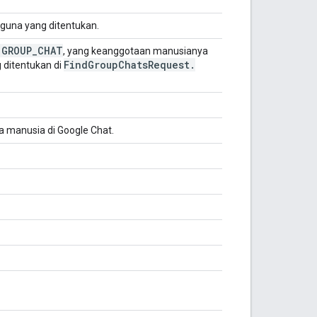
una yang ditentukan.
 GROUP
_
CHAT
, yang keanggotaan manusianya
Find
Group
Chats
Request
.
 ditentukan di
 manusia di Google Chat.