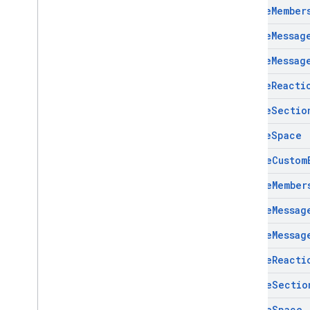
Create
Member
Create
Messag
Create
Messag
Create
Reacti
Create
Sectio
Create
Space
Delete
Custom
Delete
Member
Delete
Messag
Delete
Messag
Delete
Reacti
Delete
Sectio
Delete
Space