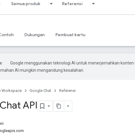
t
Semua produk
Referensi
Contoh
Dukungan
Pembuat kartu
Google menggunakan teknologi AI untuk menerjemahkan konten
rjemahan AI mungkin mengandung kesalahan.
e Workspace
Google Chat
Referensi
Chat API
ni
oogleapis.com