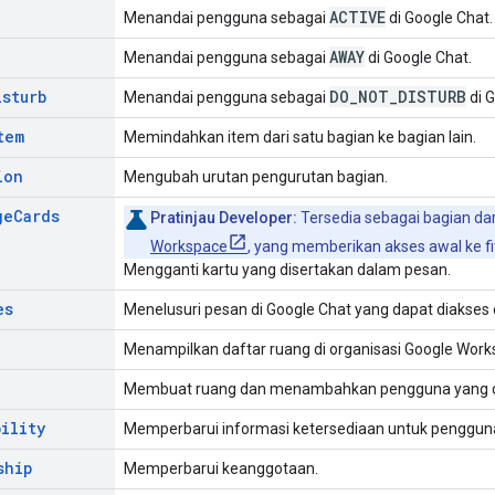
ACTIVE
Menandai pengguna sebagai
di Google Chat.
AWAY
Menandai pengguna sebagai
di Google Chat.
isturb
DO
_
NOT
_
DISTURB
Menandai pengguna sebagai
di G
tem
Memindahkan item dari satu bagian ke bagian lain.
ion
Mengubah urutan pengurutan bagian.
ge
Cards
Pratinjau Developer:
Tersedia sebagai bagian da
Workspace
, yang memberikan akses awal ke fit
Mengganti kartu yang disertakan dalam pesan.
es
Menelusuri pesan di Google Chat yang dapat diakse
Menampilkan daftar ruang di organisasi Google Work
Membuat ruang dan menambahkan pengguna yang di
bility
Memperbarui informasi ketersediaan untuk penggun
ship
Memperbarui keanggotaan.