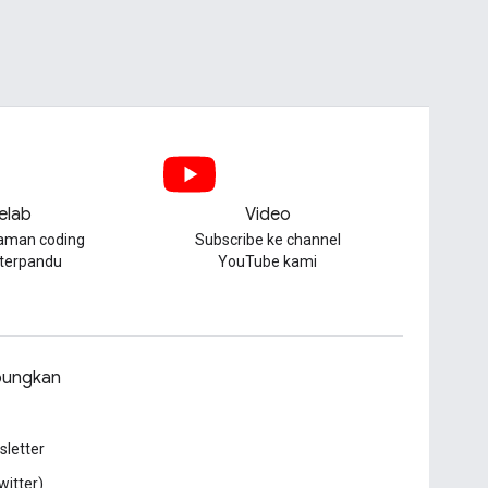
elab
Video
aman coding
Subscribe ke channel
 terpandu
YouTube kami
ungkan
letter
witter)