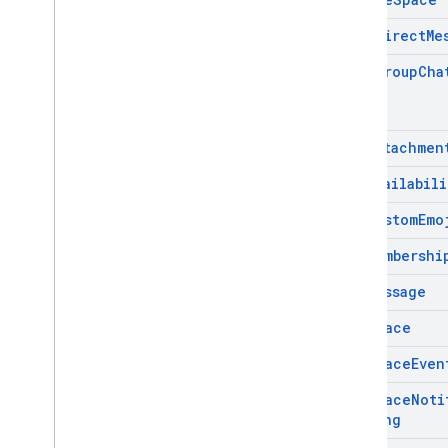
Find
Direct
Me
Find
Group
Cha
Get
Attachmen
Get
Availabili
Get
Custom
Emo
Get
Membershi
Get
Message
Get
Space
Get
Space
Even
Get
Space
Noti
Setting