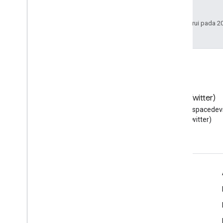
afiliasinya.
Terakhir diperbarui pada 2
Blog
X (Twitter)
Baca blog Developer Google
Ikuti @workspacedevs
Workspace
(Twitter)
Google Workspace untuk Developer
Ringkasan platform
Produk developer
Catatan rilis