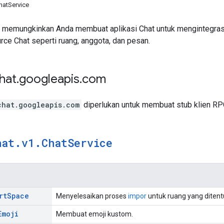
hatService
 memungkinkan Anda membuat aplikasi Chat untuk mengintegras
ce Chat seperti ruang, anggota, dan pesan.
hat
.
googleapis
.
com
chat.googleapis.com
diperlukan untuk membuat stub klien RP
hat
.
v1
.
Chat
Service
rt
Space
Menyelesaikan proses
impor
untuk ruang yang diten
Emoji
Membuat emoji kustom.