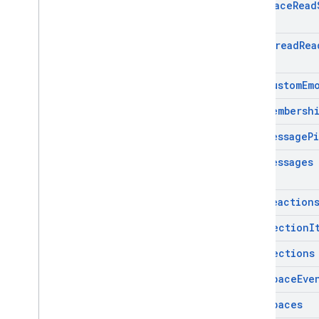
Get
Space
Read
Get
Thread
Rea
List
Custom
Em
List
Membersh
List
Message
P
List
Messages
List
Reaction
List
Section
I
List
Sections
List
Space
Eve
List
Spaces