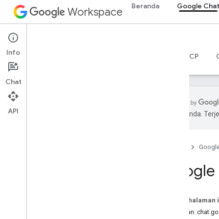
Beranda
Google Cha
Workspace
Google Chat
Info
Ringkasan
Panduan
Referensi
Server MCP
Chat
API
pilihan Anda. Te
Ringkasan
Referensi RPC
Beranda
Googl
Ringkasan
apps
.
extensions
.
markup
Google 
google
.
aplikasi
.
kartu
.
v1
google
.
chat
.
logging
.
v1
google
.
chat
.
v1
Pada halaman i
google
.
rpc
Layanan: chat.g