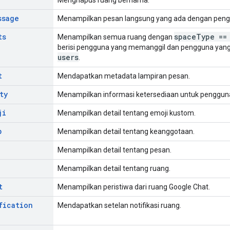
ssage
Menampilkan pesan langsung yang ada dengan pengg
ts
space
Type ==
Menampilkan semua ruang dengan
berisi pengguna yang memanggil dan pengguna yang
users
.
t
Mendapatkan metadata lampiran pesan.
ty
Menampilkan informasi ketersediaan untuk pengguna
ji
Menampilkan detail tentang emoji kustom.
p
Menampilkan detail tentang keanggotaan.
Menampilkan detail tentang pesan.
Menampilkan detail tentang ruang.
t
Menampilkan peristiwa dari ruang Google Chat.
fication
Mendapatkan setelan notifikasi ruang.