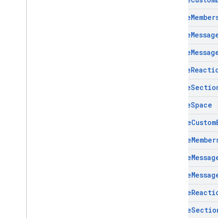
Create
Member
Create
Messag
Create
Messag
Create
Reacti
Create
Sectio
Create
Space
Delete
Custom
Delete
Member
Delete
Messag
Delete
Messag
Delete
Reacti
Delete
Sectio