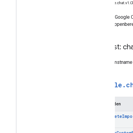
google
.
type
google.chat.v1.C
REST-Referenz
Limits und Kontingente
Mit der Google 
wie Gruppenberei
Dienst: ch
Der Dienstnam
google
.
c
Methoden
Complete
Impo
Create
Custom