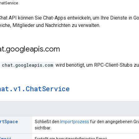
hatService
Chat API können Sie Chat-Apps entwickeln, um Ihre Dienste in 
che, Mitglieder und Nachrichten zu verwalten.
at
.
googleapis
.
com
e
chat.googleapis.com
wird benötigt, um RPC-Client-Stubs zu 
hat
.
v1
.
Chat
Service
rt
Space
Schließt den
Importprozess
für den angegebenen Gru
sichtbar.
Emoji
Erstellt ein benutzerdefiniertes Emoji.