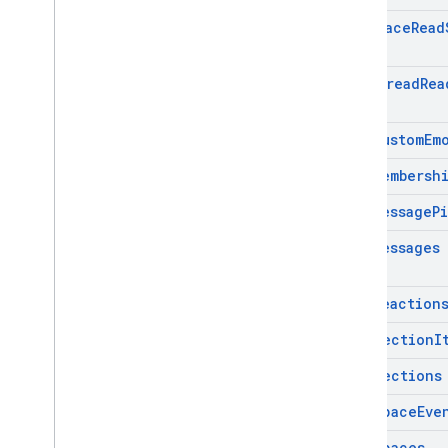
Get
Space
Read
Get
Thread
Rea
List
Custom
Em
List
Membersh
List
Message
P
List
Messages
List
Reaction
List
Section
I
List
Sections
List
Space
Eve
List
Spaces