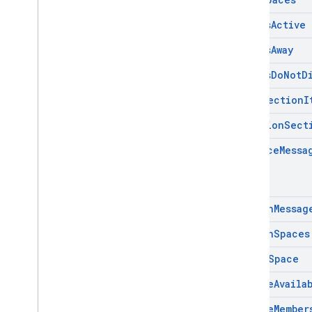
Mark
As
Active
Mark
As
Away
Mark
As
Do
Not
D
Move
Section
I
Position
Sect
Replace
Messa
Search
Messag
Search
Spaces
Set
Up
Space
Update
Availa
Update
Member