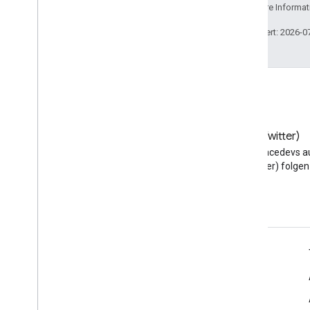
lizenziert. Weitere Informa
Zuletzt aktualisiert: 2026-0
Blog
X (Twitter)
Google Workspace
@workspacedevs a
Developers-Blog lesen
(Twitter) folgen
Google Workspace für Entwickler
Plattformüberblick
Entwicklerprodukte