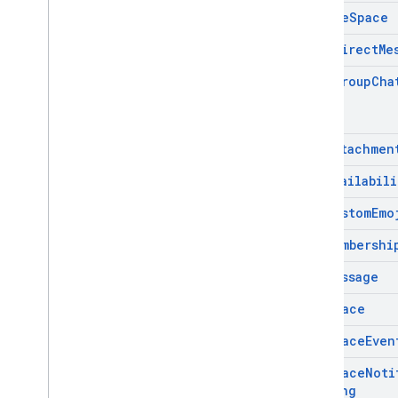
Delete
Space
Find
Direct
Me
Find
Group
Cha
Get
Attachmen
Get
Availabili
Get
Custom
Emo
Get
Membershi
Get
Message
Get
Space
Get
Space
Even
Get
Space
Noti
Setting