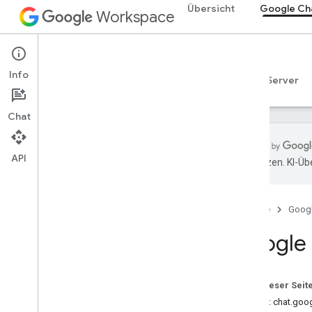
Übersicht
Google Ch
Workspace
Google Chat
Info
Übersicht
Leitfäden
Referenzen
MCP-Server
Chat
API
übersetzen. KI-Üb
Übersicht
RPC-Referenz
Startseite
Goog
Übersicht
apps
.
extensions
.
markup
Google 
google
.
apps
.
card
.
v1
google
.
chat
.
logging
.
v1
google
.
chat
.
v1
Auf dieser Seit
google
.
rpc
Dienst: chat.goo