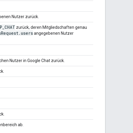
benen Nutzer zurück.
P
_
CHAT
zurück, deren Mitgliedschaften genau
s
Request
.
users
angegebenen Nutzer
chen Nutzer in Google Chat zurück.
ck.
ck.
enbereich ab.