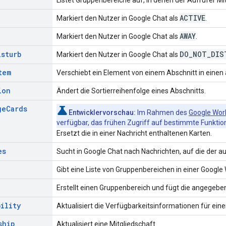
ACTIVE
Markiert den Nutzer in Google Chat als
.
AWAY
Markiert den Nutzer in Google Chat als
.
isturb
DO
_
NOT
_
DIS
Markiert den Nutzer in Google Chat als
tem
Verschiebt ein Element von einem Abschnitt in einen
ion
Ändert die Sortierreihenfolge eines Abschnitts.
ge
Cards
Entwicklervorschau:
Im Rahmen des
Google Wor
verfügbar, das frühen Zugriff auf bestimmte Funktion
Ersetzt die in einer Nachricht enthaltenen Karten.
es
Sucht in Google Chat nach Nachrichten, auf die der a
Gibt eine Liste von Gruppenbereichen in einer Googl
Erstellt einen Gruppenbereich und fügt die angegebe
bility
Aktualisiert die Verfügbarkeitsinformationen für ein
ship
Aktualisiert eine Mitgliedschaft.