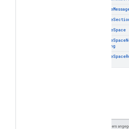
Update
Messag
Update
Sectio
Update
Space
Update
Space
N
Setting
Update
Space
R
Sofern nicht anders angege