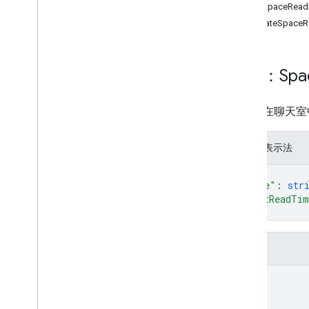
getSpaceRead
Spaces
.
members
updateSpaceR
spaces
.
message
Pins
Spaces
.
messages
Spaces
.
messages
.
attachments
資源：Spa
Spaces
.
messages
.
reactions
spaces
.
space
Events
users
.
availability
使用者在聊天室
users
.
sections
users
.
sections
.
items
JSON 表示法
users
.
spaces
{
總覽
"name"
: 
str
get
Space
Read
State
"lastReadTi
update
Space
Read
State
}
users
.
spaces
.
space
Notification
Setting
欄位
users
.
spaces
.
threads
name
類型
App
Command
Type