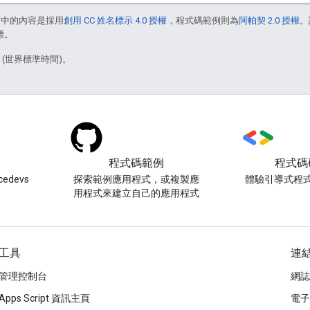
面中的內容是採用
創用 CC 姓名標示 4.0 授權
，程式碼範例則為
阿帕契 2.0 授權
。
標。
5 (世界標準時間)。
程式碼範例
程式碼
edevs
探索範例應用程式，或複製應
體驗引導式程
用程式來建立自己的應用程式
工具
連
管理控制台
網誌
Apps Script 資訊主頁
電子