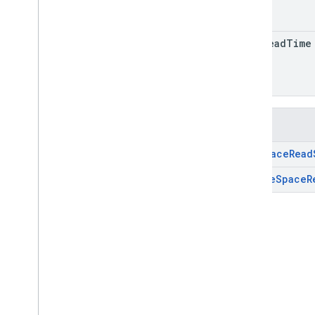
Chat 應用程式記錄項目
Dialog
Event
Type
雲端硬碟資料參照
last
Read
Time
Emoji
事件
Event
Type
主機應用程式
Section
Item
方法
使用者
get
Space
Read
限制與配額
update
Space
R