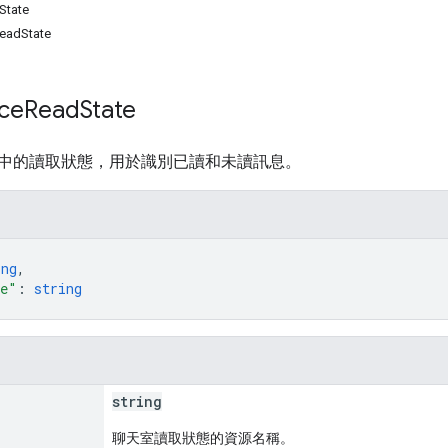
State
eadState
ce
Read
State
中的讀取狀態，用於識別已讀和未讀訊息。
ing
,
me"
: 
string
string
聊天室讀取狀態的資源名稱。