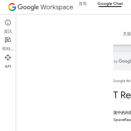
首頁
Google Chat
Workspace
Google Chat
資訊
總覽
指南
參考資料
MCP 伺服器
範例
支援
即時通訊
API
總覽
首頁
Google W
遠端程序呼叫 (RPC) 參考資料
REST 參考資料
REST Re
總覽
REST 資源
這個頁面中的內
custom
Emojis
資源：SpaceRead
media
方法
空間