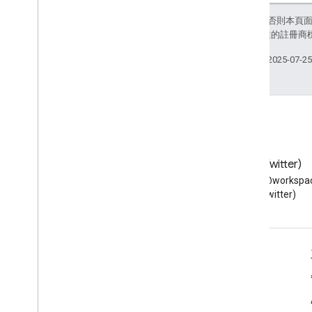
除非另有註明，否則本頁
和/或其關聯企業的註冊商
上次更新時間：2025-07-2
網誌
X (Twitter)
閱讀 Google Workspace 開發
在 X 上追蹤 @workspac
人員網誌
(Twitter)
適用於開發人員的 Google Workspace
平台總覽
開發人員產品