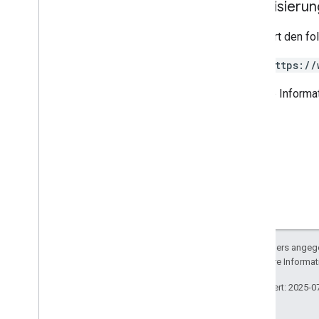
Autorisieru
Erfordert den f
https://
Weitere Informa
Sofern nicht anders angege
lizenziert. Weitere Informa
Zuletzt aktualisiert: 2025-0