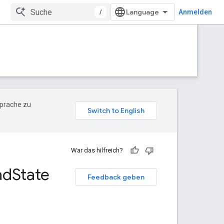
/
Anmelden
Sprache zu
War das hilfreich?
ad
State
Feedback geben