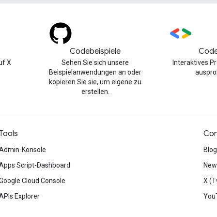
Codebeispiele
Code
uf X
Sehen Sie sich unsere
Interaktives 
Beispielanwendungen an oder
auspro
kopieren Sie sie, um eigene zu
erstellen.
Tools
Con
Admin-Konsole
Blog
Apps Script-Dashboard
News
Google Cloud Console
X (T
APIs Explorer
You