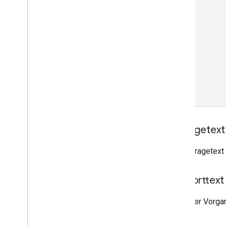
Anfragetext
Der Anfragetext 
Antworttext
Wenn der Vorgan