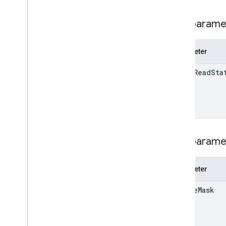
App
Command
Type
Chat-App-Crawler
Pfadparame
Dialogereignistyp
Drive
Data
Ref
Parameter
Emoji
Veranstaltung
space
Read
Sta
Event
Type
Host-App
Section
Item
Nutzer
Limits und Kontingente
Suchparame
Parameter
update
Mask