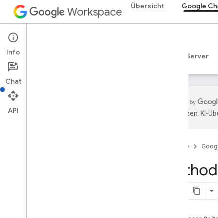
Übersicht
Google Ch
Workspace
Google Chat
Info
Übersicht
Leitfäden
Referenzen
MCP-Server
Chat
API
übersetzen. KI-Üb
Übersicht
RPC-Referenz
Startseite
Goog
REST-Referenz
Übersicht
Method:
REST-Ressourcen
custom
Emojis
media
Bereiche