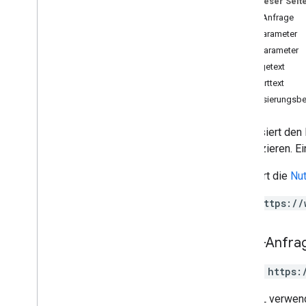
Auf dieser Seit
Gruppenbereiche
.
members
HTTP-Anfrage
spaces
.
message
Pins
Pfadparameter
Gruppenbereiche
.
Nachrichten
Suchparameter
Gruppenbereiche
.
messages
.
Anfragetext
attachments
Antworttext
Gruppenbereiche
.
Nachrichten
.
Reaktionen
Autorisierungsbe
spaces
.
space
Events
users
.
availability
Aktualisiert de
users
.
sections
identifizieren. E
users
.
sections
.
items
Erfordert die
Nut
users
.
spaces
Übersicht
https://
get
Space
Read
State
update
Space
Read
State
HTTP-Anfra
users
.
spaces
.
space
Notification
Setting
PATCH https:
users
.
spaces
.
threads
Typen
Die URL verwend