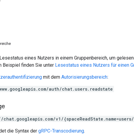
e
reiche
n Lesestatus eines Nutzers in einem Gruppenbereich, um gelese
in Beispiel finden Sie unter
Lesestatus eines Nutzers für einen G
zerauthentifizierung
mit dem
Autorisierungsbereich
:
www.googleapis.com/auth/chat.users.readstate
ge
//chat.googleapis.com/v1/{spaceReadState.name=users
et die Syntax der
gRPC-Transcodierung
.