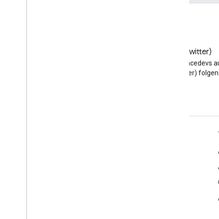
Blog
X (Twitter)
Google Workspace
@workspacedevs a
Developers-Blog lesen
(Twitter) folgen
Google Workspace für Entwickler
Plattformüberblick
Entwicklerprodukte
Versionshinweise
Entwicklersupport
Nutzungsbedingungen