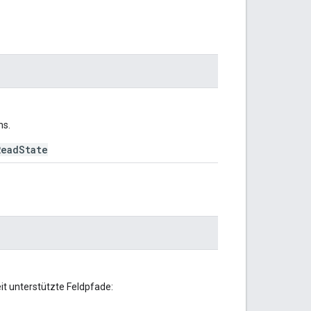
hs.
ReadState
eit unterstützte Feldpfade: