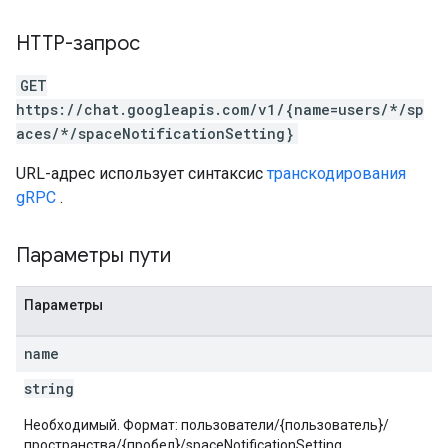
HTTP-запрос
GET
https://chat.googleapis.com/v1/{name=users/*/sp
aces/*/spaceNotificationSetting}
URL-адрес использует синтаксис
транскодирования
gRPC
.
Параметры пути
Параметры
name
string
Необходимый. Формат: пользователи/{пользователь}/
пространства/{пробел}/spaceNotificationSetting