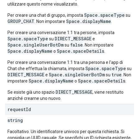
utilizzare questo nome visualizzato.
Space.spaceType
Per creare una chat di gruppo, imposta
su
GROUP_CHAT
Space.displayName
. Non impostare
.
Per creare una conversazione 1:1 tra persone, imposta
Space.spaceType
DIRECT_MESSAGE
su
e
Space.singleUserBotDm
false
su
. Non impostare
Space.displayName
Space.spaceDetails
o
.
Per creare una conversazione 1:1 tra una persona e l'app di
Space.spaceType
Chat che effettua la chiamata, imposta
su
DIRECT_MESSAGE
Space.singleUserBotDm
true
e
su
. Non
Space.displayName
Space.spaceDetails
impostare
o
.
DIRECT_MESSAGE
Se esiste già uno spazio
, viene restituito
anziché crearne uno nuovo.
request
Id
string
Facoltativo. Un identificatore univoco per questa richiesta. Si
consiglia un UUID casuale. Se specifichi un ID richiesta esistente,