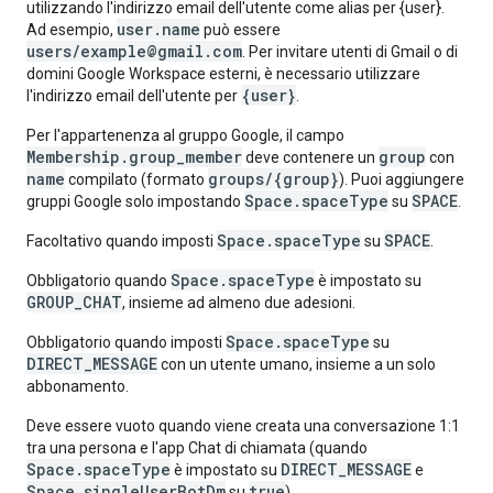
utilizzando l'indirizzo email dell'utente come alias per {user}.
user.name
Ad esempio,
può essere
users/example@gmail.com
. Per invitare utenti di Gmail o di
domini Google Workspace esterni, è necessario utilizzare
{user}
l'indirizzo email dell'utente per
.
Per l'appartenenza al gruppo Google, il campo
Membership.group_member
group
deve contenere un
con
name
groups/{group}
compilato (formato
). Puoi aggiungere
Space.spaceType
SPACE
gruppi Google solo impostando
su
.
Space.spaceType
SPACE
Facoltativo quando imposti
su
.
Space.spaceType
Obbligatorio quando
è impostato su
GROUP_CHAT
, insieme ad almeno due adesioni.
Space.spaceType
Obbligatorio quando imposti
su
DIRECT_MESSAGE
con un utente umano, insieme a un solo
abbonamento.
Deve essere vuoto quando viene creata una conversazione 1:1
tra una persona e l'app Chat di chiamata (quando
Space.spaceType
DIRECT_MESSAGE
è impostato su
e
Space.singleUserBotDm
true
su
).