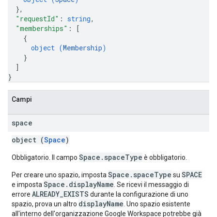
}
,
"requestId"
: 
string
,
"memberships"
: 
[
{
object (
Membership
)
}
]
}
Campi
space
object (
Space
)
Space.spaceType
Obbligatorio. Il campo
è obbligatorio.
Space.spaceType
SPACE
Per creare uno spazio, imposta
su
Space.displayName
e imposta
. Se ricevi il messaggio di
ALREADY_EXISTS
errore
durante la configurazione di uno
displayName
spazio, prova un altro
. Uno spazio esistente
all'interno dell'organizzazione Google Workspace potrebbe già