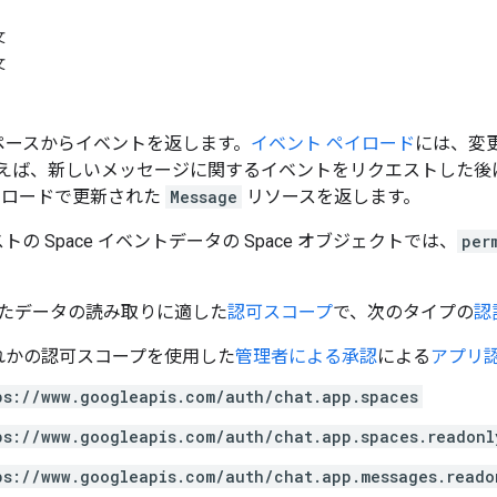
文
文
at スペースからイベントを返します。
イベント ペイロード
には、変
えば、新しいメッセージに関するイベントをリクエストした後
イロードで更新された
Message
リソースを返します。
トの Space イベントデータの Space オブジェクトでは、
per
たデータの読み取りに適した
認可スコープ
で、次のタイプの
認
れかの認可スコープを使用した
管理者による承認
による
アプリ
ps://www.googleapis.com/auth/chat.app.spaces
ps://www.googleapis.com/auth/chat.app.spaces.readonl
ps://www.googleapis.com/auth/chat.app.messages.reado