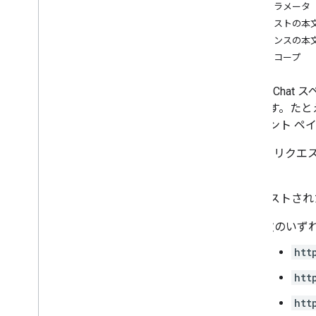
パスパラメータ
spaces
.
members
リクエストの本
spaces
.
message
Pins
レスポンスの本
spaces
.
messages
認可スコープ
spaces
.
messages
.
attachments
space
.
messages
.
reactions
Google Ch
spaces
.
space
Events
ています。たと
概要
はイベント ペ
get
list
注: このリクエス
users
.
availability
ん。
users
.
sections
users
.
sections
.
items
リクエストされ
users
.
spaces
次のいず
users
.
spaces
.
space
Notification
Setting
htt
users
.
spaces
.
threads
htt
Types
App
Command
Type
htt