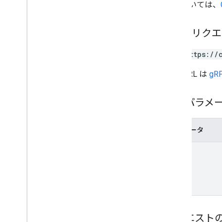
例については、
HTTP リク
GET https://
この URL は
gRP
パスパラメ
パラメータ
name
リクエスト