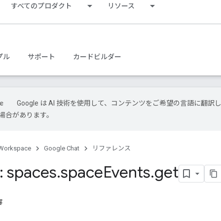
すべてのプロダクト
リソース
プル
サポート
カードビルダー
Google は AI 技術を使用して、コンテンツをご希望の言語に翻訳
場合があります。
Workspace
Google Chat
リファレンス
 spaces
.
space
Events
.
get
容