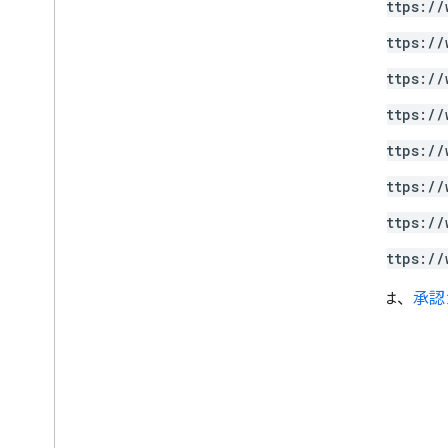
https://
https://
https://
https://
https://
https://
https://
https://
詳しくは、
承認