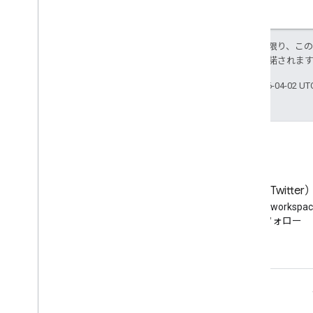
特に記載のない限り、こ
ス
により使用許諾されま
最終更新日 2026-04-02 U
ブログ
X（旧 Twitter
Google Workspace Developers
Twitter で @workspa
ブログを読む
をフォロー
デベロッパー向け Google Workspace