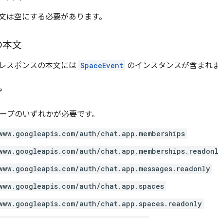
文は空にする必要があります。
の本文
レスポンスの本文には
SpaceEvent
のインスタンスが含まれ
プ
 スコープのいずれかが必要です。
www.googleapis.com/auth/chat.app.memberships
www.googleapis.com/auth/chat.app.memberships.readon
www.googleapis.com/auth/chat.app.messages.readonly
www.googleapis.com/auth/chat.app.spaces
www.googleapis.com/auth/chat.app.spaces.readonly