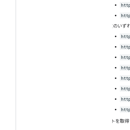
Chat
App
Log
Entry
htt
ダイアログ イベントタイプ
Drive
Data
Ref
htt
絵文字
次のいず
イベント
Event
Type
htt
Host
App
htt
Section
Item
ユーザー
htt
制限と割り当て
htt
htt
htt
htt
htt
イベントを取得