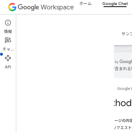
ホーム
Google Chat
Workspace
Google Chat
情報
概要
ガイド
リファレンス
MCP サーバー
サン
チャット
API
は誤りが含まれる
概要
RPC リファレンス
ホーム
Google 
REST リファレンス
概要
Method:
REST リソース
custom
Emojis
このページの内
media
HTTP リクエスト
スペース