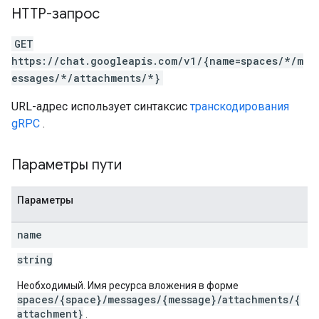
HTTP-запрос
GET
https://chat.googleapis.com/v1/{name=spaces/*/m
essages/*/attachments/*}
URL-адрес использует синтаксис
транскодирования
gRPC
.
Параметры пути
Параметры
name
string
Необходимый. Имя ресурса вложения в форме
spaces/{space}/messages/{message}/attachments/{
attachment}
.