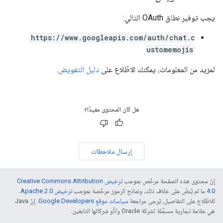
يجب توفير نطاق OAuth التالي:
https://www.googleapis.com/auth/chat.c
ustomemojis
لمزيد من المعلومات، يمكنك الاطّلاع على
دليل التفويض
.
هل كان المحتوى مفيدًا؟
إرسال ملاحظات
إنّ محتوى هذه الصفحة مرخّص بموجب
ترخيص Creative Commons Attribution
4.0‏
ما لم يُنصّ على خلاف ذلك، ونماذج الرموز مرخّصة بموجب
ترخيص Apache 2.0‏
.
للاطّلاع على التفاصيل، يُرجى مراجعة
سياسات موقع Google Developers‏
. إنّ Java
هي علامة تجارية مسجَّلة لشركة Oracle و/أو شركائها التابعين.