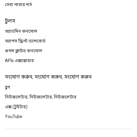
সেবা পাবার শর্ত
টুলস
অ্যাডমিন কনসোল
অ্যাপস স্ক্রিপ্ট ড্যাশবোর্ড
গুগল ক্লাউড কনসোল
APIs এক্সপ্লোরার
সংযোগ করুন, সংযোগ করুন, সংযোগ করুন
ব্লগ
নিউজলেটার, নিউজলেটার, নিউজলেটার
এক্স (টুইটার)
YouTube