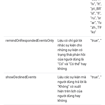
"lv", "lt", "
"pt_BR", "
"sl", "fi", "s
"ru", "sr", 
"ar", "fa", 
"zh_TW", 
"ko"
remindOnRespondedEventsOnly
Liệu có chỉ gửi lời
"true", "fa
nhắc sự kiện cho
những sự kiện có
trạng thái phản hồi
của người dùng là
"Có" và "Có thể" hay
không.
showDeclinedEvents
Liệu các sự kiện mà
"true", "fa
người dùng trả lời là
"Không" có xuất
hiện trên lịch của
người dùng hay
không.