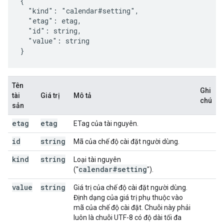
{

  "kind": "calendar#setting",

  "etag": 
etag
,

  "id": 
string
,

  "value": 
string
}
Tên
Ghi
tài
Giá trị
Mô tả
chú
sản
etag
etag
ETag của tài nguyên.
id
string
Mã của chế độ cài đặt người dùng.
kind
string
Loại tài nguyên
calendar#setting
("
").
value
string
Giá trị của chế độ cài đặt người dùng.
Định dạng của giá trị phụ thuộc vào
mã của chế độ cài đặt. Chuỗi này phải
luôn là chuỗi UTF-8 có độ dài tối đa