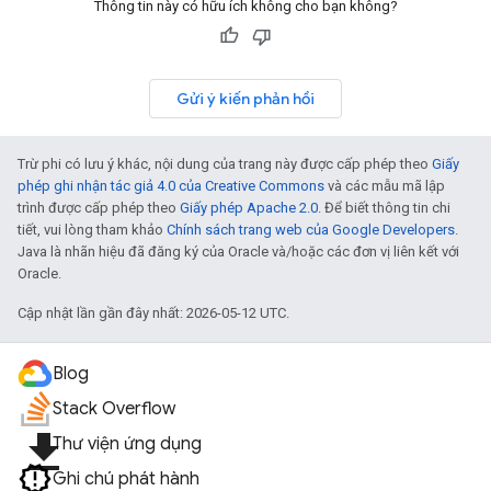
Thông tin này có hữu ích không cho bạn không?
Gửi ý kiến phản hồi
Trừ phi có lưu ý khác, nội dung của trang này được cấp phép theo
Giấy
phép ghi nhận tác giả 4.0 của Creative Commons
và các mẫu mã lập
trình được cấp phép theo
Giấy phép Apache 2.0
. Để biết thông tin chi
tiết, vui lòng tham khảo
Chính sách trang web của Google Developers
.
Java là nhãn hiệu đã đăng ký của Oracle và/hoặc các đơn vị liên kết với
Oracle.
Cập nhật lần gần đây nhất: 2026-05-12 UTC.
Blog
Stack Overflow
file_download
Thư viện ứng dụng
Ghi chú phát hành