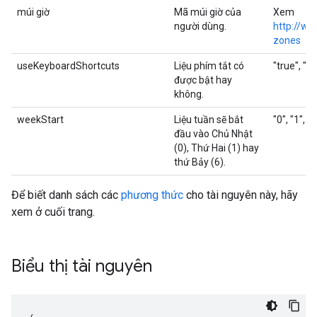
múi giờ
Mã múi giờ của
Xem
người dùng.
http://ww
zones
useKeyboardShortcuts
Liệu phím tắt có
"true", "fa
được bật hay
không.
weekStart
Liệu tuần sẽ bắt
"0", "1", "6
đầu vào Chủ Nhật
(0), Thứ Hai (1) hay
thứ Bảy (6).
Để biết danh sách các
phương thức
cho tài nguyên này, hãy
xem ở cuối trang.
Biểu thị tài nguyên