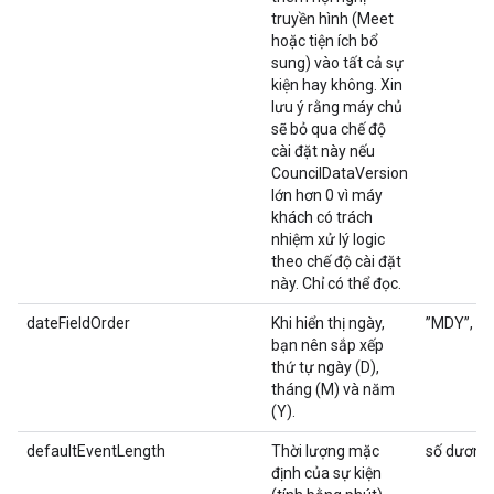
truyền hình (Meet
hoặc tiện ích bổ
sung) vào tất cả sự
kiện hay không. Xin
lưu ý rằng máy chủ
sẽ bỏ qua chế độ
cài đặt này nếu
CouncilDataVersion
lớn hơn 0 vì máy
khách có trách
nhiệm xử lý logic
theo chế độ cài đặt
này. Chỉ có thể đọc.
dateFieldOrder
Khi hiển thị ngày,
”MDY”, “
bạn nên sắp xếp
thứ tự ngày (D),
tháng (M) và năm
(Y).
defaultEventLength
Thời lượng mặc
số dương
định của sự kiện