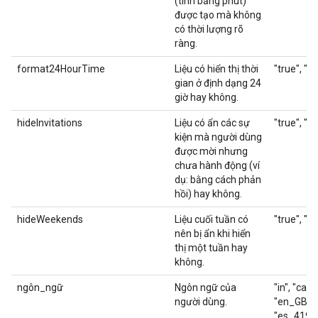
(tính bằng phút)
được tạo mà không
có thời lượng rõ
ràng.
format24HourTime
Liệu có hiển thị thời
"true", "fa
gian ở định dạng 24
giờ hay không.
hideInvitations
Liệu có ẩn các sự
"true", "fa
kiện mà người dùng
được mời nhưng
chưa hành động (ví
dụ: bằng cách phản
hồi) hay không.
hideWeekends
Liệu cuối tuần có
"true", "fa
nên bị ẩn khi hiển
thị một tuần hay
không.
ngôn_ngữ
Ngôn ngữ của
"in", "ca","
người dùng.
"en_GB", "
"es_419", "t