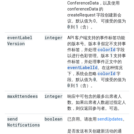
ConferenceData，以及使用
conferenceData 的
createRequest 字段创建新会
议。默认值为 0。 可接受的值为
0
1
到
（含）。
event
Label
integer
API 客户端支持的事件标签功能
Version
0
的版本号。版本
假定不支持事
colorId
件标签，并处理
字段
1
以进行色彩管理。版本
支持事
件标签，并处理事件正文中的
eventLabelId
。在这种情况
colorId
下，系统会忽略
字
0
段。默认值为
。 可接受的值为
0
1
到
（含）。
max
Attendees
integer
响应中可包含的最多出席者人
数。如果出席者人数超过指定人
数，则仅返回参与者。可选。
send
boolean
已弃用。请改用
sendUpdates
。
Notifications
是否发送有关创建新活动的通