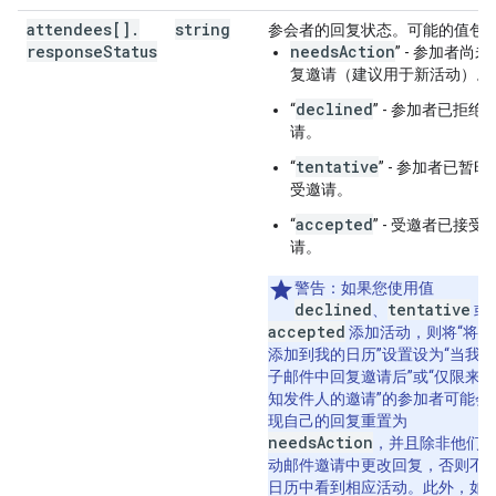
attendees[]
.
string
参会者的回复状态。可能的值包
response
Status
needsAction
” - 参加者尚未
复邀请（建议用于新活动）。
declined
“
” - 参加者已拒绝
请。
tentative
“
” - 参加者已暂时
受邀请。
accepted
“
” - 受邀者已接受
请。
警告
：如果您使用值
declined
tentative
、
或
accepted
添加活动，则将“将邀
添加到我的日历”设置设为“当我
子邮件中回复邀请后”或“仅限来
知发件人的邀请”的参加者可能会
现自己的回复重置为
needsAction
，并且除非他们
动邮件邀请中更改回复，否则不
日历中看到相应活动。此外，如