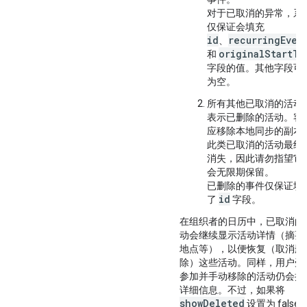
对于已取消的异常，系
仅保证会填充
id
recurringEven
、
originalStartTi
和
字段的值。其他字段可
为空。
所有其他已取消的活动
表示已删除的活动。客
应移除本地同步的副本
此类已取消的活动最终
消失，因此请勿指望它
会无限期保留。
已删除的事件仅保证填
id
了
字段。
在组织者的日历中，已取消的
动会继续显示活动详情（摘要
地点等），以便恢复（取消删
除）这些活动。同样，用户受
参加并手动移除的活动仍会提
详细信息。不过，如果将
showDeleted
设置为 false