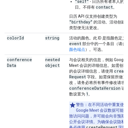
"self"
- 日历所有者本人的生
contact
日。不得有
。
日历 API 仅支持创建类型为
"birthday"
的活动。活动创建
类型便无法更改。
color
Id
string
活动的颜色。此 ID 是指颜色定义
event
部分中的一个条目（请参
颜色端点
）。可选。
conference
nested
与会议相关的信息，例如 Google
Data
object
Meet 会议的详细信息。如需创建
creat
的会议详细信息，请使用
Request
字段。如需保留所做更
改，请务必将所有事件修改请求
conference
Data
Version
请
1
数设置为
。
警告
：在不同活动中重复使用
Google Meet 会议数据可能
致访问问题，并可能会向非预期
公开会议详情。为确保会议隐私
createRequest
务必使用
字段