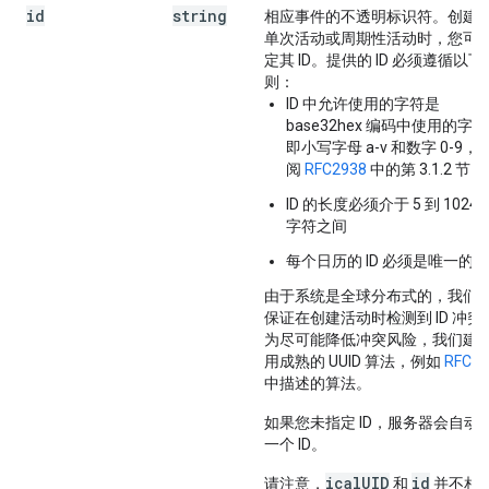
id
string
相应事件的不透明标识符。创建
单次活动或周期性活动时，您可
定其 ID。提供的 ID 必须遵循以下
则：
ID 中允许使用的字符是
base32hex 编码中使用的字
即小写字母 a-v 和数字 0-9，
阅
RFC2938
中的第 3.1.2 节
ID 的长度必须介于 5 到 1024 
字符之间
每个日历的 ID 必须是唯一的
由于系统是全球分布式的，我们
保证在创建活动时检测到 ID 冲突
为尽可能降低冲突风险，我们建
用成熟的 UUID 算法，例如
RFC41
中描述的算法。
如果您未指定 ID，服务器会自动
一个 ID。
icalUID
id
请注意，
和
并不相