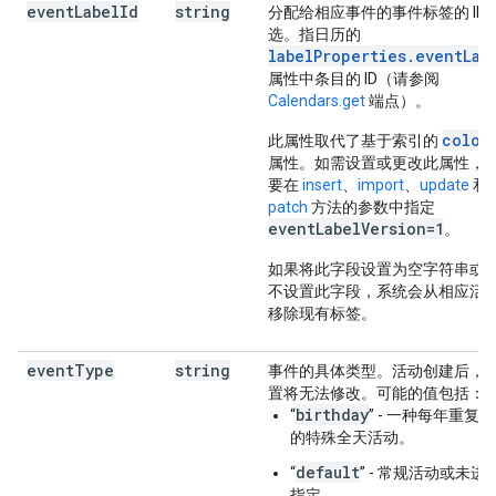
event
Label
Id
string
分配给相应事件的事件标签的 ID
选。指日历的
labelProperties.eventLab
属性中条目的 ID（请参阅
Calendars.get
端点）。
color
此属性取代了基于索引的
属性。如需设置或更改此属性，
要在
insert
、
import
、
update
和
patch
方法的参数中指定
eventLabelVersion=1
。
如果将此字段设置为空字符串或
不设置此字段，系统会从相应活
移除现有标签。
event
Type
string
事件的具体类型。活动创建后，
置将无法修改。可能的值包括：
birthday
“
” - 一种每年重复
的特殊全天活动。
default
“
” - 常规活动或未进
指定。