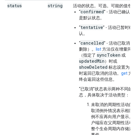
status
string
活动的状态。可选。可能的值包
confirmed
“
” - 活动已确认
是默认状态。
tentative
“
” - 活动已暂时确
认。
cancelled
“
” - 活动已取消
删除）。
list
方法仅在增量同
syncToken
（指定了
或
updatedMin
）时或
showDeleted
t
标志设置为
时返回已取消的活动。
get
方
终会返回这些信息。
“已取消”状态表示两种不同的
态，具体取决于活动类型：
未取消的周期性活动的
取消例外情况表示相应
例不应再向用户显示。
户端应在父周期性活动
整个生命周期内存储这
事件。