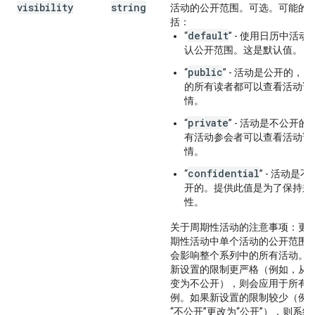
visibility
string
活动的公开范围。可选。可能的
括：
default
“
” - 使用日历中活动
认公开范围。这是默认值。
public
“
” - 活动是公开的，
的所有读者都可以查看活动详
情。
private
“
” - 活动是不公开的
有活动参会者可以查看活动详
情。
confidential
“
” - 活动是不
开的。提供此值是为了保持兼
性。
关于周期性活动的注意事项
：更
期性活动中单个活动的公开范围
会影响整个系列中的所有活动。
新设置的限制更严格（例如，从
变为不公开），则会应用于所有
例。如果新设置的限制较少（例
“不公开”更改为“公开”），则系统