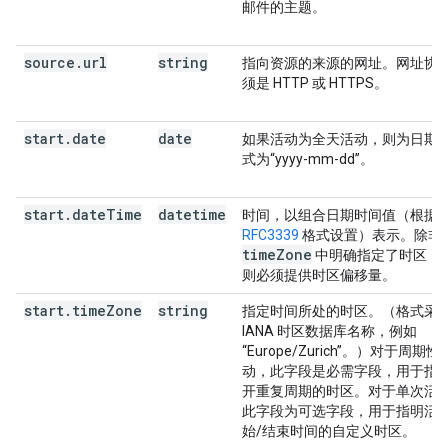
邮件的主题。
source
.
url
string
指向资源的来源的网址。网址协
须是 HTTP 或 HTTPS。
start
.
date
date
如果活动为全天活动，则为日期
式为“yyyy-mm-dd”。
start
.
date
Time
datetime
时间，以组合日期时间值（根据
RFC3339
格式设置）表示。除非
time
Zone
中明确指定了时区，
则必须提供时区偏移量。
start
.
time
Zone
string
指定时间所处的时区。（格式采
IANA 时区数据库名称，例如
“Europe/Zurich”。）对于周期性
动，此字段是必需字段，用于指
开重复周期的时区。对于单次活
此字段为可选字段，用于指明活
始/结束时间的自定义时区。