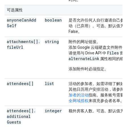
可选属性
anyone
Can
Add
boolean
是否允许任何人自行邀请自己参
Self
动（已弃用）。可选。默认值为
False。
attachments[]
.
string
附件的网址链接。
file
Url
添加 Google 云端硬盘文件附件
Files
请使用与 Drive API 中
资
alternateLink
属性相同的格
添加附件时必须指定。
attendees[]
list
活动的参加者。如需详细了解如
其他日历用户安排活动，请参阅
加者的活动
指南。服务账号需要
全网域授权
来填充参会者名单。
attendees[]
.
integer
额外房客人数。可选。默认值为 
additional
Guests