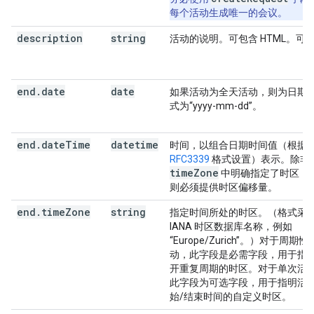
每个活动生成唯一的会议。
description
string
活动的说明。可包含 HTML。可
end
.
date
date
如果活动为全天活动，则为日期
式为“yyyy-mm-dd”。
end
.
date
Time
datetime
时间，以组合日期时间值（根据
RFC3339
格式设置）表示。除非
time
Zone
中明确指定了时区，
则必须提供时区偏移量。
end
.
time
Zone
string
指定时间所处的时区。（格式采
IANA 时区数据库名称，例如
“Europe/Zurich”。）对于周期性
动，此字段是必需字段，用于指
开重复周期的时区。对于单次活
此字段为可选字段，用于指明活
始/结束时间的自定义时区。