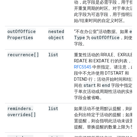
动，此字段是必需字段，用于指
开重复周期的时区。对于单次活
此字段为可选字段，用于指明活
始/结束时间的自定义时区。
out
Of
Office
nested
ev
“不在办公室”活动数据。如果
Properties
object
Type
out
Of
Office
为
，则使用
字段。
recurrence[]
list
重复性活动的 RRULE、EXRULE
RDATE 和 EXDATE 行的列表，如
RFC5545
中所指定。请注意，此
段中不允许使用 DTSTART 和
DTEND 行；活动开始时间和结束
start
end
间在
和
字段中指定。
于单次活动或周期性活动的实例
字段会被省略。
reminders
.
list
如果活动不使用默认提醒，则此
overrides[]
会列出特定于活动的提醒；如果
置提醒，则会指明此活动未设置
提醒。替换提醒的数量上限为 5 