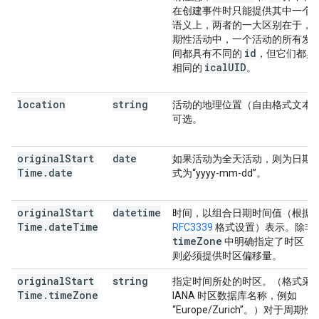
在创建事件时只能提供其中一个
语义上，两者的一大区别在于，
期性活动中，一个活动的所有发
id
间都具有不同的
，但它们都具
icalUID
相同的
。
location
string
活动的地理位置（自由格式文本
可选。
original
Start
date
如果活动为全天活动，则为日期
Time
.
date
式为“yyyy-mm-dd”。
original
Start
datetime
时间，以组合日期时间值（根据
Time
.
date
Time
RFC3339
格式设置）表示。除非
time
Zone
中明确指定了时区，
则必须提供时区偏移量。
original
Start
string
指定时间所处的时区。（格式采
Time
.
time
Zone
IANA 时区数据库名称，例如
“Europe/Zurich”。）对于周期性