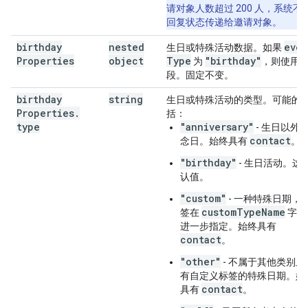
请对象人数超过 200 人，系统不
回复状态传递给邀请对象。
birthday
nested
even
生日或特殊活动数据。如果
Properties
object
Type
"birthday"
为
，则使用
段。固定不变。
birthday
string
生日或特殊活动的类型。可能的
Properties
.
括：
type
"anniversary"
- 生日以外
contact
念日。始终具有
。
"birthday"
- 生日活动。这
认值。
"custom"
- 一种特殊日期，
customTypeName
签在
字段
进一步指定。始终具有
contact
。
"other"
- 不属于其他类别且
有自定义标签的特殊日期。始
contact
具有
。