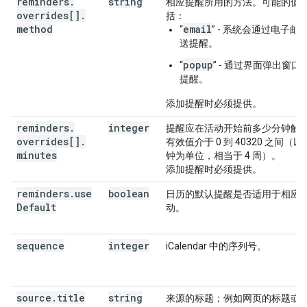
reminders
.
string
相应提醒所用的方法。可能的值
overrides[]
.
括：
method
email
“
” - 系统会通过电子邮
送提醒。
popup
“
” - 通过界面弹出窗口
提醒。
添加提醒时必须提供。
reminders
.
integer
提醒应在活动开始前多少分钟触
overrides[]
.
有效值介于 0 到 40320 之间（以
minutes
钟为单位，相当于 4 周）。
添加提醒时必须提供。
reminders
.
use
boolean
日历的默认提醒是否适用于相应
Default
动。
sequence
integer
iCalendar 中的序列号。
source
.
title
string
来源的标题；例如网页的标题或