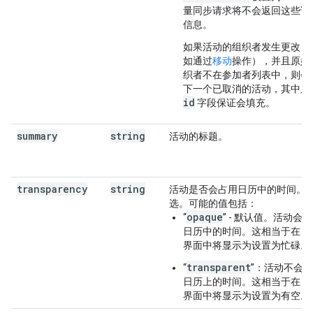
量同步请求将不会返回这些详
信息。
如果活动的组织者发生更改（
如通过
移动
操作），并且原始
织者不在参加者列表中，则会
下一个已取消的活动，其中只
id
字段保证会填充。
summary
string
活动的标题。
transparency
string
活动是否会占用日历中的时间。
选。可能的值包括：
opaque
“
” - 默认值。活动会
日历中的时间。这相当于在日
界面中将
显示为
设置为
忙碌
。
transparent
“
”：活动不会
日历上的时间。这相当于在日
界面中将
显示为
设置为
有空
。