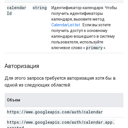
calendar
string
Идентификатор календаря. Чтобы
Id
получить идентификаторы
календаря, вызовите метод
CalendarList.list
. Если вы хотите
получить доступ к основному
календарю вошедшего в систему
пользователя, используйте
primary
ключевое слово «
».
Авторизация
Для этого запроса требуется авторизация хотя бы в
одной из следующих областей:
Объем
https:
/
/
www
.
googleapis
.
com
/
auth
/
calendar
https:
/
/
www
.
googleapis
.
com
/
auth
/
calendar
.
app
.
created