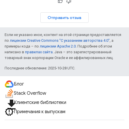
Отправить отзыв
Если не указано иное, контент на этой странице предоставляется
по
лицензии Creative Commons "С указанием авторства 4.0"
, а
примеры кода – по
лицензии Apache 2.0
. Подробнее об этом
написано в
правилах сайта
. Java – это зарегистрированный
товарный знак корпорации Oracle и ее аффилированных лиц.
Последнее обновление: 2025-10-28 UTC.
Блог
Stack Overflow
file_download
Клиентские библиотеки
Примечания к выпускам