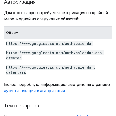
Авторизация
Для этого запроса требуется авторизация по крайней
мере в одной из следующих областей:
Объем
https:
/
/
www
.
googleapis
.
com
/
auth
/
calendar
https:
/
/
www
.
googleapis
.
com
/
auth
/
calendar
.
app
.
created
https:
/
/
www
.
googleapis
.
com
/
auth
/
calendar
.
calendars
Более подробную информацию смотрите на странице
аутентификации и авторизации
.
Текст запроса