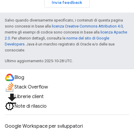
Invia feedback
Salvo quando diversamente specificato, i contenuti di questa pagina
sono concessi in base alla
licenza Creative Commons Attribution 4.0
,
mentre gli esempi di codice sono concessi in base alla
licenza Apache
2.0
. Per ulteriori dettagli, consulta le
norme del sito di Google
Developers
. Java è un marchio registrato di Oracle e/o delle sue
consociate.
Ultimo aggiornamento 2025-10-28 UTC.
Blog
Stack Overflow
file_download
Librerie client
Note di rilascio
Google Workspace per sviluppatori