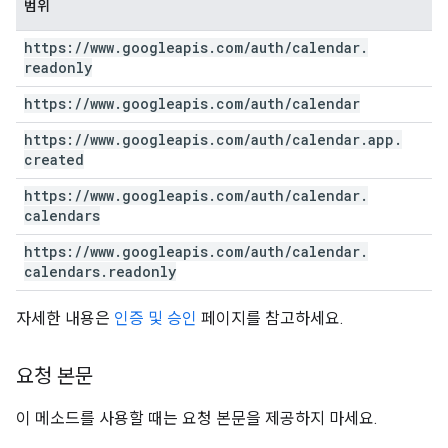
범위
https:
/
/
www
.
googleapis
.
com
/
auth
/
calendar
.
readonly
https:
/
/
www
.
googleapis
.
com
/
auth
/
calendar
https:
/
/
www
.
googleapis
.
com
/
auth
/
calendar
.
app
.
created
https:
/
/
www
.
googleapis
.
com
/
auth
/
calendar
.
calendars
https:
/
/
www
.
googleapis
.
com
/
auth
/
calendar
.
calendars
.
readonly
자세한 내용은
인증 및 승인
페이지를 참고하세요.
요청 본문
이 메소드를 사용할 때는 요청 본문을 제공하지 마세요.