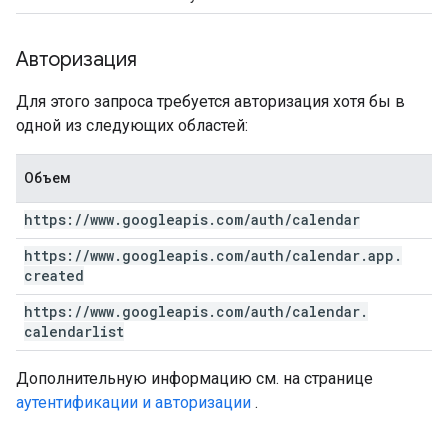
Авторизация
Для этого запроса требуется авторизация хотя бы в
одной из следующих областей:
Объем
https:
/
/
www
.
googleapis
.
com
/
auth
/
calendar
https:
/
/
www
.
googleapis
.
com
/
auth
/
calendar
.
app
.
created
https:
/
/
www
.
googleapis
.
com
/
auth
/
calendar
.
calendarlist
Дополнительную информацию см. на странице
аутентификации и авторизации
.