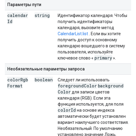
Параметры пути
calendar
string
Идентификатор календаря. Чтобы
Id
получить идентификаторы
календаря, вызовите метод
CalendarList.list
. Если вы хотите
получить доступ к основному
календарю вошедшего в систему
пользователя, используйте
primary
ключевое слово «
».
Необязательные параметры запроса
color
Rgb
boolean
Следует ли использовать
Format
foreground
Color
background
Color
для записи цветов
календаря (RGB). Если эта
функция используется, для поля
color
Id
на основе индекса
автоматически будет установлен
вариант наилучшего соответствия.
Необязательный. По умолчанию
установлено значение Ложь.