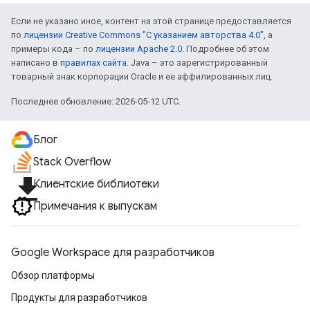
Если не указано иное, контент на этой странице предоставляется
по
лицензии Creative Commons "С указанием авторства 4.0"
, а
примеры кода – по
лицензии Apache 2.0
. Подробнее об этом
написано в
правилах сайта
. Java – это зарегистрированный
товарный знак корпорации Oracle и ее аффилированных лиц.
Последнее обновление: 2026-05-12 UTC.
Блог
Stack Overflow
file_download
Клиентские библиотеки
Примечания к выпускам
Google Workspace для разработчиков
Обзор платформы
Продукты для разработчиков