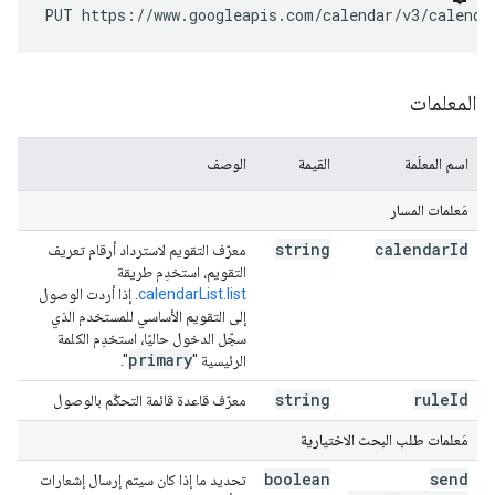
PUT https://www.googleapis.com/calendar/v3/calenda
المعلمات
اسم المعلَمة
القيمة
الوصف
مَعلمات المسار
string
calendar
Id
معرّف التقويم لاسترداد أرقام تعريف
التقويم، استخدِم طريقة
calendarList.list
. إذا أردت الوصول
إلى التقويم الأساسي للمستخدم الذي
سجّل الدخول حاليًا، استخدِم الكلمة
primary
الرئيسية "
".
string
rule
Id
معرّف قاعدة قائمة التحكّم بالوصول
مَعلمات طلب البحث الاختيارية
boolean
send
تحديد ما إذا كان سيتم إرسال إشعارات