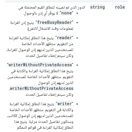
string
role
الدور الذي تم تعيينه للنطاق القيم المحتمَلة هي:
none
"
": لا يوفّر أي إذن بالوصول.
freeBusyReader
"
": يتيح إذن القراءة
لمعلومات وقت الانشغال/التفرغ.
reader
‫"
": يتيح هذا النطاق إمكانية القراءة
من التقويم. ستظهر الأحداث الخاصة
للمستخدمين الذين لديهم إذن الوصول للقراءة،
ولكن سيتم إخفاء تفاصيل الحدث.
writerWithoutPrivateAccess
":
"
يتيح هذا النطاق إمكانية القراءة والكتابة في
التقويم. ستظهر الأحداث الخاصة للمستخدمين
الذين لديهم إذن الوصول
writerWithoutPrivateAccess
،
ولكن سيتم إخفاء تفاصيل الحدث.
writer
"
": يتيح هذا النطاق إمكانية القراءة
والكتابة في التقويم. ستظهر الأحداث الخاصة
للمستخدمين الذين لديهم إذن الوصول ككاتب،
وستكون تفاصيل الحدث مرئية. يتيح هذا
النطاق إمكانية القراءة في قوائم التحكّم