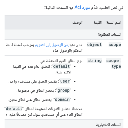
في نص الطلب، قدِّم
مورد Acl
مع السمات التالية:
اسم السمة
القيمة
الوصف
السمات المطلوبة
object
scope
مدى منح
إذن الوصول إلى التقويم
بموجب قاعدة قائمة
التحكّم بالوصول هذه
string
scope
.
نوع النطاق. القيم المحتمَلة هي:
default
type
‫"
": النطاق العام هذه هي القيمة
الافتراضية.
user
"
": يقتصر النطاق على مستخدم واحد.
group
‫"
": يحصر النطاق في مجموعة.
domain
"
": يقتصر النطاق على نطاق معيّن.
default
ملاحظة: تنطبق الأذونات الممنوحة للنطاق "
" أو
النطاق العام على أي مستخدم، سواء كان مصادقًا عليه أم لا.
السمات الاختيارية