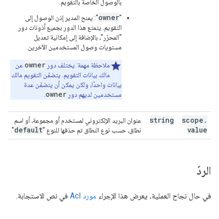
بالوصول الخاصة بالتقويم.
owner
"
": يمنح المدير إذن الوصول إلى
التقويم. يتمتع هذا الدور بجميع أذونات دور
"المحرّر"، بالإضافة إلى إمكانية تعديل
مستويات وصول المستخدمين الآخرين.
owner
ملاحظة مهمة: يختلف دور
عن
مالك بيانات التقويم. يتضمّن التقويم مالك
بيانات واحدًا، ولكن يمكن أن يتضمّن عدة
owner
مستخدمين لديهم دور
.
string
scope
.
عنوان البريد الإلكتروني لمستخدم أو مجموعة، أو اسم
default
value
نطاق، حسب نوع النطاق تم حذفها للنوع "
".
الردّ
في حال نجاح العملية، يعرض هذا الإجراء
مورد Acl
في نص الاستجابة.