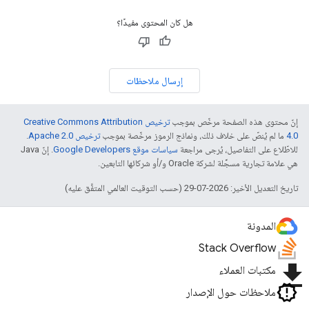
هل كان المحتوى مفيدًا؟
إرسال ملاحظات
إنّ محتوى هذه الصفحة مرخّص بموجب
ترخيص Creative Commons Attribution
4.0‏
ما لم يُنصّ على خلاف ذلك، ونماذج الرموز مرخّصة بموجب
ترخيص Apache 2.0‏
.
للاطّلاع على التفاصيل، يُرجى مراجعة
سياسات موقع Google Developers‏
. إنّ Java
هي علامة تجارية مسجَّلة لشركة Oracle و/أو شركائها التابعين.
تاريخ التعديل الأخير: 2026-07-29 (حسب التوقيت العالمي المتفَّق عليه)
المدونة
Stack Overflow
file_download
مكتبات العملاء
ملاحظات حول الإصدار