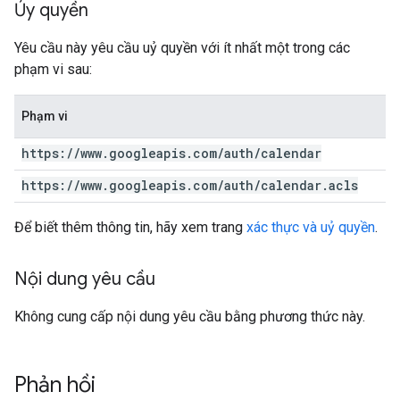
Ủy quyền
Yêu cầu này yêu cầu uỷ quyền với ít nhất một trong các
phạm vi sau:
Phạm vi
https:
/
/
www
.
googleapis
.
com
/
auth
/
calendar
https:
/
/
www
.
googleapis
.
com
/
auth
/
calendar
.
acls
Để biết thêm thông tin, hãy xem trang
xác thực và uỷ quyền
.
Nội dung yêu cầu
Không cung cấp nội dung yêu cầu bằng phương thức này.
Phản hồi