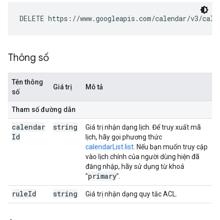
DELETE https://www.googleapis.com/calendar/v3/cale
Thông số
Tên thông
Giá trị
Mô tả
số
Tham số đường dẫn
calendar
string
Giá trị nhận dạng lịch. Để truy xuất mã
Id
lịch, hãy gọi phương thức
calendarList.list
. Nếu bạn muốn truy cập
vào lịch chính của người dùng hiện đã
đăng nhập, hãy sử dụng từ khoá
primary
"
".
rule
Id
string
Giá trị nhận dạng quy tắc ACL.