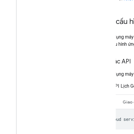
Định cấu 
Để sử dụng máy 
định cấu hình ứ
Bật các API
Để sử dụng máy 
API Lịch 
CLI
Giao 
gcloud
serv