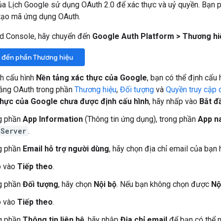
 Lịch Google sử dụng OAuth 2.0 để xác thực và uỷ quyền. Bạn p
 tạo mã ứng dụng OAuth.
d Console, hãy chuyển đến
Google Auth Platform
>
Thương hi
 đến phần Thương hiệu
h cấu hình
Nền tảng xác thực của Google
, bạn có thể định cấu
bằng OAuth trong phần
Thương hiệu
,
Đối tượng
và
Quyền truy cập d
thực của Google chưa được định cấu hình
, hãy nhấp vào
Bắt đ
g phần
App Information
(Thông tin ứng dụng), trong phần
App n
 Server
.
g phần
Email hỗ trợ người dùng
, hãy chọn địa chỉ email của bạn
 vào
Tiếp theo
.
g phần
Đối tượng
, hãy chọn
Nội bộ
. Nếu bạn không chọn được
Nộ
 vào
Tiếp theo
.
g phần
Thông tin liên hệ
, hãy nhập
Địa chỉ email
để bạn có thể n