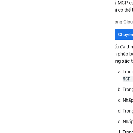
Máy chủ MCP của
trước khi có thể
Trong Clou
Chuyển
Nếu đã địn
xin phép 
tảng xác 
Tron
MCP
Tron
Nhấp
Tron
Nhấp
Tron