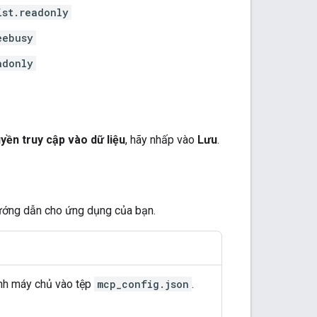
ist.readonly
eebusy
adonly
yền truy cập vào dữ liệu
, hãy nhấp vào
Lưu
.
ướng dẫn cho ứng dụng của bạn.
ình máy chủ vào tệp
mcp_config.json
.