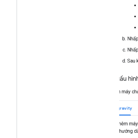
Nhấp
Nhấp
Sau 
Định cấu hì
Để thêm máy chủ
Antigravity
Để thêm máy 
Các hướng dẫn