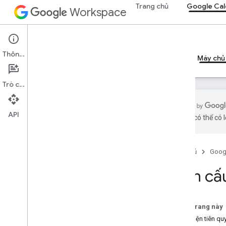
Trang chủ
Google Cal
Workspace
Google Calendar
Thông tin
Tổng quan
Hướng dẫn
Tài liệu tham khảo
Máy chủ
Trò chuyện
API
bằng AI có thể có l
Hướng dẫn
Định cấu hình máy chủ MCP Lịch
Trang chủ
Goog
Thông tin tham khảo về MCP
Định cấ
Tổng quan
Công cụ
Trên trang này
Điều kiện tiên qu