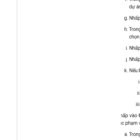
dự á
Nhấp
Tron
chọ
Nhấp
Nhấp
Nếu 
Nhấp vào
các phạm v
Tron