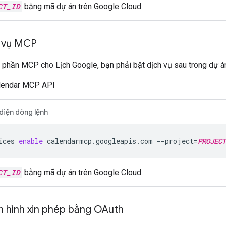
CT_ID
bằng mã dự án trên Google Cloud.
h vụ MCP
h phần MCP cho Lịch Google, bạn phải bật dịch vụ sau trong dự 
lendar MCP API
diện dòng lệnh
ices
enable
calendarmcp.googleapis.com
--project
=
PROJECT
CT_ID
bằng mã dự án trên Google Cloud.
n hình xin phép bằng OAuth