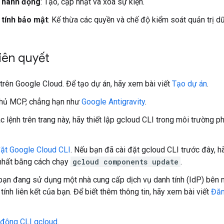
 hành động
: Tạo, cập nhật và xoá sự kiện.
 tính bảo mật
: Kế thừa các quyền và chế độ kiểm soát quản trị d
tiên quyết
trên Google Cloud. Để tạo dự án, hãy xem bài viết
Tạo dự án
.
hủ MCP, chẳng hạn như
Google Antigravity
.
c lệnh trên trang này, hãy thiết lập gcloud CLI trong môi trường 
đặt Google Cloud CLI
. Nếu bạn đã cài đặt gcloud CLI trước đây,
nhất bằng cách chạy
gcloud components update
.
bạn đang sử dụng một nhà cung cấp dịch vụ danh tính (IdP) bên 
tính liên kết của bạn. Để biết thêm thông tin, hãy xem bài viết
Đăn
 động CLI gcloud
.