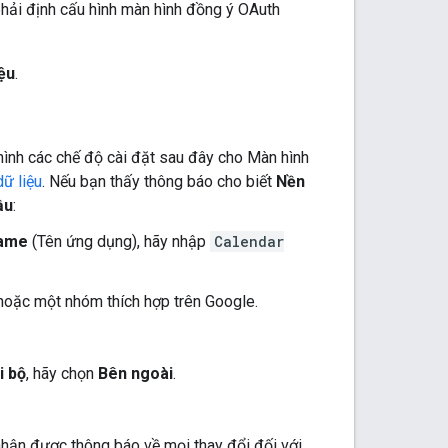
hải định cấu hình màn hình đồng ý OAuth
ệu
.
 hình các chế độ cài đặt sau đây cho Màn hình
ữ liệu
. Nếu bạn thấy thông báo cho biết
Nền
ầu
:
ame
(Tên ứng dụng), hãy nhập
Calendar
 hoặc một nhóm thích hợp trên Google.
i bộ
, hãy chọn
Bên ngoài
.
hận được thông báo về mọi thay đổi đối với