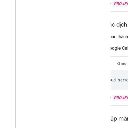
Thay
PROJE
Bật các dịc
Để bật các thàn
Google Ca
CLI
Giao 
gcloud
serv
Thay
PROJE
Thiết lập mà