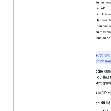
Định cấu hình m
Bật các API
Bật các dịch v
Thiết lập màn 
Định cấu hình
Kiểm thử máy ch
Khắc phục sự cố
Bản dùng trước cho 
cận sớm một số tính năn
Lịch Google cu
toàn với dữ liệ
Google Antigravi
Máy chủ MCP của
Đọc dữ liệ