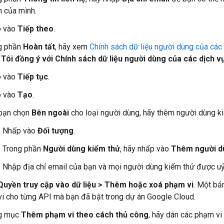
n của mình.
 vào
Tiếp theo
.
g phần
Hoàn tất
, hãy xem
Chính sách dữ liệu người dùng của các
n
Tôi đồng ý với Chính sách dữ liệu người dùng của các dịch 
 vào
Tiếp tục
.
 vào
Tạo
.
bạn chọn
Bên ngoài
cho loại người dùng, hãy thêm người dùng ki
Nhấp vào
Đối tượng
.
Trong phần
Người dùng kiểm thử
, hãy nhấp vào
Thêm người d
Nhập địa chỉ email của bạn và mọi người dùng kiểm thử được u
Quyền truy cập vào dữ liệu
>
Thêm hoặc xoá phạm vi
. Một bả
i cho từng API mà bạn đã bật trong dự án Google Cloud.
g mục
Thêm phạm vi theo cách thủ công
, hãy dán các phạm v