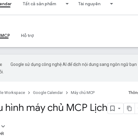
endar
Tất cả sản phẩm
Tài nguyên
 MCP
Hỗ trợ
Google sử dụng công nghệ AI để dịch nội dung sang ngôn ngữ bạn ư
ỗi.
le Workspace
Google Calendar
Máy chủ MCP
Thông
u hình máy chủ MCP Lịch
yết