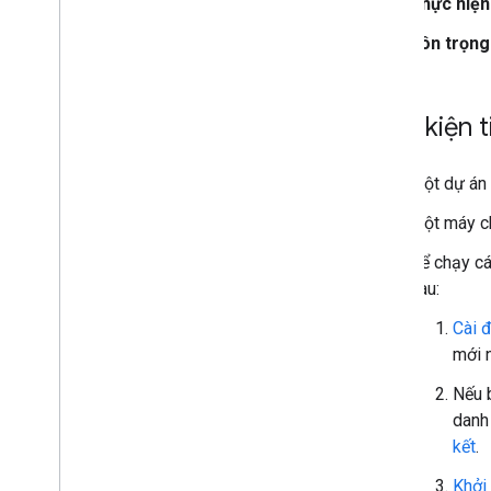
Thực hiện
Tôn trọng
Điều kiện 
Một dự án 
Một máy c
Để chạy cá
sau:
Cài 
mới 
Nếu 
danh 
kết
.
Khởi