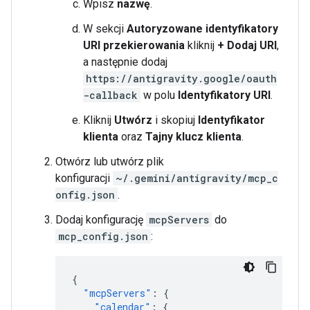
Wpisz
nazwę
.
W sekcji
Autoryzowane identyfikatory
URI przekierowania
kliknij
+ Dodaj URI
,
a następnie dodaj
https://antigravity.google/oauth
-callback
w polu
Identyfikatory URI
.
Kliknij
Utwórz
i skopiuj
Identyfikator
klienta
oraz
Tajny klucz klienta
.
Otwórz lub utwórz plik
konfiguracji
~/.gemini/antigravity/mcp_c
onfig.json
.
Dodaj konfigurację
mcpServers
do
mcp_config.json
:
{
"mcpServers"
:
{
"calendar"
:
{