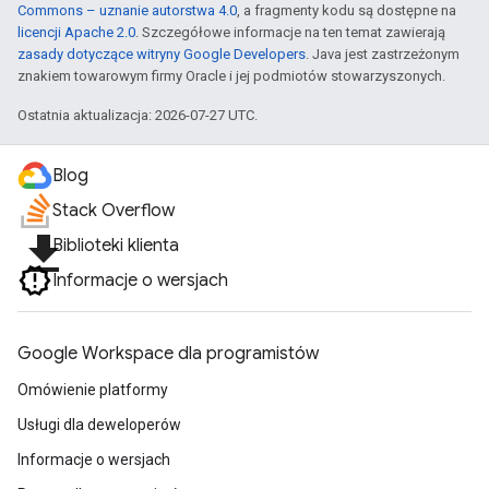
Commons – uznanie autorstwa 4.0
, a fragmenty kodu są dostępne na
licencji Apache 2.0
. Szczegółowe informacje na ten temat zawierają
zasady dotyczące witryny Google Developers
. Java jest zastrzeżonym
znakiem towarowym firmy Oracle i jej podmiotów stowarzyszonych.
Ostatnia aktualizacja: 2026-07-27 UTC.
Blog
Stack Overflow
file_download
Biblioteki klienta
Informacje o wersjach
Google Workspace dla programistów
Omówienie platformy
Usługi dla deweloperów
Informacje o wersjach