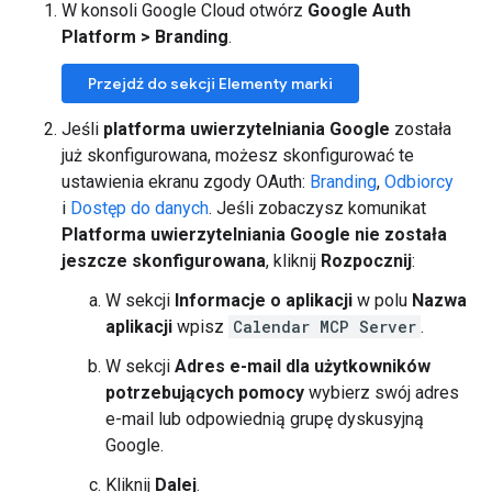
W konsoli Google Cloud otwórz
Google Auth
Platform
>
Branding
.
Przejdź do sekcji Elementy marki
Jeśli
platforma uwierzytelniania Google
została
już skonfigurowana, możesz skonfigurować te
ustawienia ekranu zgody OAuth:
Branding
,
Odbiorcy
i
Dostęp do danych
. Jeśli zobaczysz komunikat
Platforma uwierzytelniania Google nie została
jeszcze skonfigurowana
, kliknij
Rozpocznij
:
W sekcji
Informacje o aplikacji
w polu
Nazwa
aplikacji
wpisz
Calendar MCP Server
.
W sekcji
Adres e-mail dla użytkowników
potrzebujących pomocy
wybierz swój adres
e-mail lub odpowiednią grupę dyskusyjną
Google.
Kliknij
Dalej
.