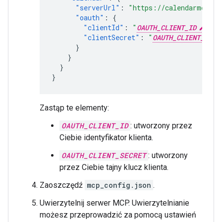
"serverUrl"
:
"https://calendarmcp.go
"oauth"
:
{
"clientId"
:
"
OAUTH_CLIENT_ID
"
,
"clientSecret"
:
"
OAUTH_CLIENT_SECR
}
}
}
}
Zastąp te elementy:
OAUTH_CLIENT_ID
: utworzony przez
Ciebie identyfikator klienta.
OAUTH_CLIENT_SECRET
: utworzony
przez Ciebie tajny klucz klienta.
Zaoszczędź
mcp_config.json
.
Uwierzytelnij serwer MCP. Uwierzytelnianie
możesz przeprowadzić za pomocą ustawień