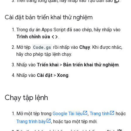
Trên trang tổng quan, hãy nhấp vào Tạo bản sao
.
Cài đặt bản triển khai thử nghiệm
Trong dự án Apps Script đã sao chép, hãy nhấp vào
code
Trình chỉnh sửa
.
Mở tệp
Code.gs
rồi nhấp vào
Chạy
. Khi được nhắc,
hãy cho phép tập lệnh chạy.
Nhấp vào
Triển khai
>
Bản triển khai thử nghiệm
.
Nhấp vào
Cài đặt
>
Xong
.
Chạy tập lệnh
Mở một tệp trong
Google Tài liệu
,
Trang tính
hoặc
Trang trình bày
, hoặc tạo một tệp mới.