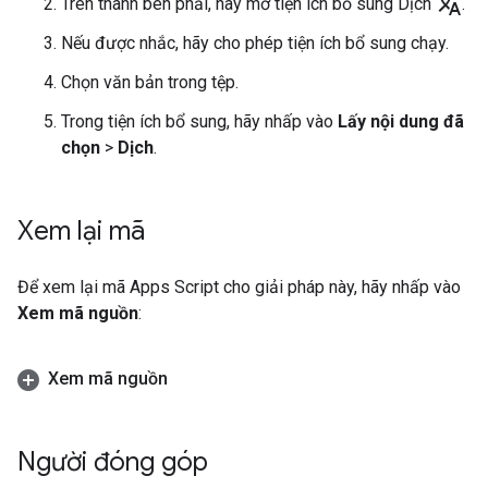
translate
Trên thanh bên phải, hãy mở tiện ích bổ sung Dịch
.
Nếu được nhắc, hãy cho phép tiện ích bổ sung chạy.
Chọn văn bản trong tệp.
Trong tiện ích bổ sung, hãy nhấp vào
Lấy nội dung đã
chọn
>
Dịch
.
Xem lại mã
Để xem lại mã Apps Script cho giải pháp này, hãy nhấp vào
Xem mã nguồn
:
Xem mã nguồn
Người đóng góp