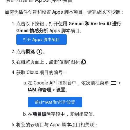
如需为插件创建和设置 Apps 脚本项目，请完成以下步骤：
点击以下按钮，打开
使用 Gemini 和 Vertex AI 进行
Gmail 情感分析
Apps 脚本项目。
打开 Apps 脚本项目
info_outline
点击
概览
。
在概览页面上，点击“复制”图标
。
获取 Cloud 项目的编号：
menu
在 Google API 控制台中，依次前往菜单
>
IAM 和管理
>
设置
。
前往“IAM 和管理”设置
在
项目编号
字段中，复制相应值。
将您的云项目与 Apps 脚本项目相关联：