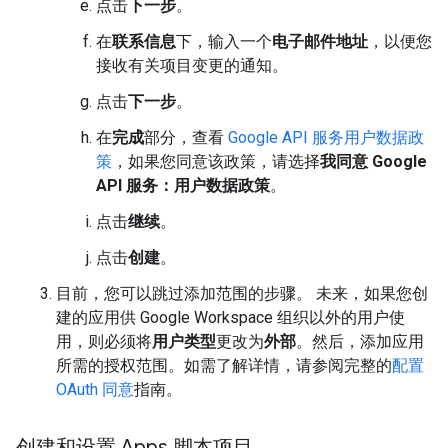
点击
下一步
。
在
联系信息
下，输入一个
电子邮件地址
，以便您
接收有关项目变更的通知。
点击
下一步
。
在
完成
部分，查看
Google API 服务用户数据政
策
，如果您同意该政策，请选择
我同意 Google
API 服务：用户数据政策
。
点击
继续
。
点击
创建
。
目前，您可以跳过添加范围的步骤。 未来，如果您创
建的应用供 Google Workspace 组织以外的用户使
用，则必须将
用户类型
更改为
外部
。然后，添加应用
所需的授权范围。如需了解详情，请参阅完整的
配置
OAuth 同意
指南。
创建和设置 Apps 脚本项目