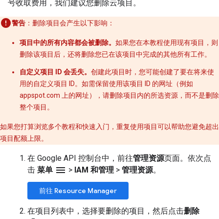
号收取费用，我们建议您删除云项目。
警告
：删除项目会产生以下影响：
项目中的所有内容都会被删除。
如果您在本教程使用现有项目，则
删除该项目后，还将删除您已在该项目中完成的其他所有工作。
自定义项目 ID 会丢失。
创建此项目时，您可能创建了要在将来使
用的自定义项目 ID。如需保留使用该项目 ID 的网址（例如
appspot.com 上的网址），请删除项目内的所选资源，而不是删除
整个项目。
如果您打算浏览多个教程和快速入门，重复使用项目可以帮助您避免超出
项目配额上限。
在 Google API 控制台中，前往
管理资源
页面。依次点
menu
击
菜单
>
IAM 和管理
>
管理资源
。
前往 Resource Manager
在项目列表中，选择要删除的项目，然后点击
删除