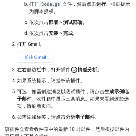
打开
Code.gs
文件，然后点击
运行
。根据提示
为脚本授权。
依次点击
部署
>
测试部署
。
依次点击
安装
>
完成
。
打开 Gmail。
前往 Gmail
sentiment_very_dissatisfied
在右侧边栏中，打开插件
情感分析
。
如果系统提示，请授权该插件。
可选：如需创建消息以测试插件，请点击
生成示例电
子邮件
。收件箱中显示三条消息。如果未看到这些选
项，请刷新页面。
如需添加标签，请点击
分析电子邮件
。
该插件会查看收件箱中的最新 10 封邮件，然后根据邮件内