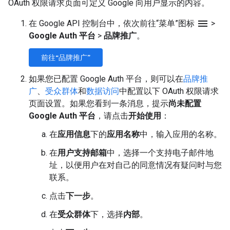
OAuth 权限请求页面可定义 Google 向用户显示的内容。
menu
在 Google API 控制台中，依次前往“菜单”图标
>
Google Auth 平台
>
品牌推广
。
前往“品牌推广”
如果您已配置 Google Auth 平台，则可以在
品牌推
广
、
受众群体
和
数据访问
中配置以下 OAuth 权限请求
页面设置。如果您看到一条消息，提示
尚未配置
Google Auth 平台
，请点击
开始使用
：
在
应用信息
下的
应用名称
中，输入应用的名称。
在
用户支持邮箱
中，选择一个支持电子邮件地
址，以便用户在对自己的同意情况有疑问时与您
联系。
点击
下一步
。
在
受众群体
下，选择
内部
。